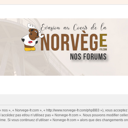
 « nos », « Norvege-fr.com », « http://www.norvege-fr.com/phpBB3 »), vous acceptez
 n’accédez pas et/ou n’utilisez pas « Norvege-fr.com ». Nous pouvons modifier cell
s-même. Si vous continuez d’utiliser « Norvege-fr.com » alors que des changements o