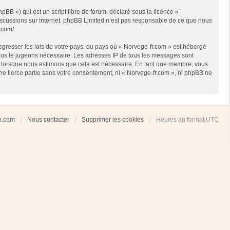
BB ») qui est un script libre de forum, déclaré sous la licence «
 discussions sur Internet. phpBB Limited n’est pas responsable de ce que nous
.com/
.
sgresser les lois de votre pays, du pays où « Norvege-fr.com » est hébergé
 nous le jugeons nécessaire. Les adresses IP de tous les messages sont
et lorsque nous estimons que cela est nécessaire. En tant que membre, vous
ne tierce partie sans votre consentement, ni « Norvege-fr.com », ni phpBB ne
ub.com
Nous contacter
Supprimer les cookies
Heures au format
UTC