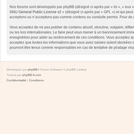
Nos forums sont développés par phpBB (désigné ci-après par « ils », « eux »,
GNU General Public License v2
» (désigné ci-après par « GPL ») et qui peut
acceptons ou n’acceptons pas comme contenu ou conduite permis. Pour de pl
Vous acceptez de ne pas publier de contenu abusif, obscène, vulgaire, diffam
ou les lois internationales. Le faire peut vous mener à un bannissement immé
enregistrées pour aider au renforcement de ces conditions. Vous acceptez qu
acceptez que toutes les informations que vous avez saisies soient stockées 
pourront être tenus comme responsables en cas de tentative de piratage vis
Développé par
phpBB
® Forum Software © phpBB Limited
Traduit par
phpBB-fr.com
Confidentialité
|
Conditions