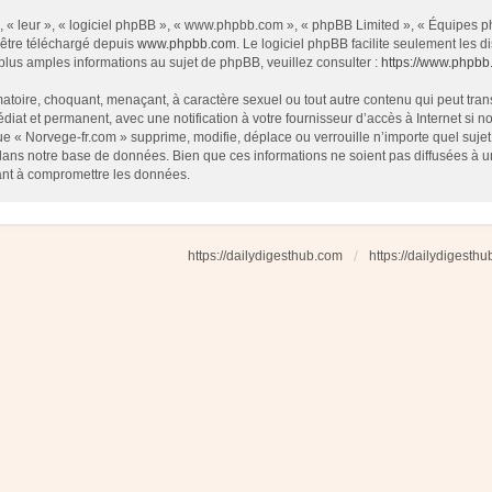
 « leur », « logiciel phpBB », « www.phpbb.com », « phpBB Limited », « Équipes php
 être téléchargé depuis
www.phpbb.com
. Le logiciel phpBB facilite seulement les
us amples informations au sujet de phpBB, veuillez consulter :
https://www.phpbb
atoire, choquant, menaçant, à caractère sexuel ou tout autre contenu qui peut tran
diat et permanent, avec une notification à votre fournisseur d’accès à Internet si
e « Norvege-fr.com » supprime, modifie, déplace ou verrouille n’importe quel suj
dans notre base de données. Bien que ces informations ne soient pas diffusées à u
ant à compromettre les données.
https://dailydigesthub.com
https://dailydigesth