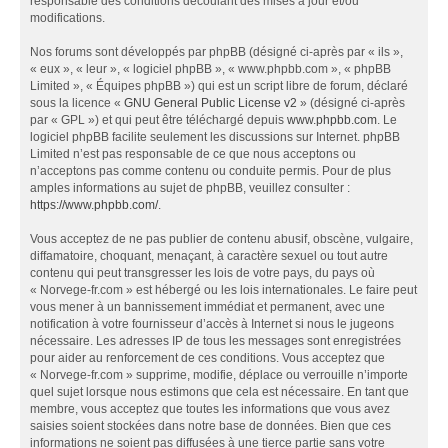
responsable des conditions découlant des mises à jour et/ou
modifications.
Nos forums sont développés par phpBB (désigné ci-après par « ils »,
« eux », « leur », « logiciel phpBB », « www.phpbb.com », « phpBB
Limited », « Équipes phpBB ») qui est un script libre de forum, déclaré
sous la licence «
GNU General Public License v2
» (désigné ci-après
par « GPL ») et qui peut être téléchargé depuis
www.phpbb.com
. Le
logiciel phpBB facilite seulement les discussions sur Internet. phpBB
Limited n’est pas responsable de ce que nous acceptons ou
n’acceptons pas comme contenu ou conduite permis. Pour de plus
amples informations au sujet de phpBB, veuillez consulter :
https://www.phpbb.com/
.
Vous acceptez de ne pas publier de contenu abusif, obscène, vulgaire,
diffamatoire, choquant, menaçant, à caractère sexuel ou tout autre
contenu qui peut transgresser les lois de votre pays, du pays où
« Norvege-fr.com » est hébergé ou les lois internationales. Le faire peut
vous mener à un bannissement immédiat et permanent, avec une
notification à votre fournisseur d’accès à Internet si nous le jugeons
nécessaire. Les adresses IP de tous les messages sont enregistrées
pour aider au renforcement de ces conditions. Vous acceptez que
« Norvege-fr.com » supprime, modifie, déplace ou verrouille n’importe
quel sujet lorsque nous estimons que cela est nécessaire. En tant que
membre, vous acceptez que toutes les informations que vous avez
saisies soient stockées dans notre base de données. Bien que ces
informations ne soient pas diffusées à une tierce partie sans votre