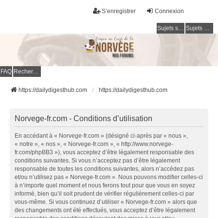
S’enregistrer
Connexion
Sujets sans réponse
Sujets actifs
FAQ
Rechercher
https://dailydigesthub.com
https://dailydigesthub.com
Norvege-fr.com - Conditions d’utilisation
En accédant à « Norvege-fr.com » (désigné ci-après par « nous »,
« notre », « nos », « Norvege-fr.com », « http://www.norvege-
fr.com/phpBB3 »), vous acceptez d’être légalement responsable des
conditions suivantes. Si vous n’acceptez pas d’être légalement
responsable de toutes les conditions suivantes, alors n’accédez pas
et/ou n’utilisez pas « Norvege-fr.com ». Nous pouvons modifier celles-ci
à n’importe quel moment et nous ferons tout pour que vous en soyez
informé, bien qu’il soit prudent de vérifier régulièrement celles-ci par
vous-même. Si vous continuez d’utiliser « Norvege-fr.com » alors que
des changements ont été effectués, vous acceptez d’être légalement