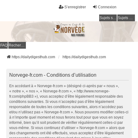
S’enregistrer
Connexion
Sujets sans réponse
Sujets actifs
FAQ
Rechercher
https://dailydigesthub.com
https://dailydigesthub.com
Norvege-fr.com - Conditions d’utilisation
En accédant à « Norvege-fr.com » (désigné ci-après par « nous »,
« notre », « nos », « Norvege-fr.com », « http://www.norvege-
fr.com/phpBB3 »), vous acceptez d’être légalement responsable des
conditions suivantes. Si vous n’acceptez pas d’être légalement
responsable de toutes les conditions suivantes, alors n’accédez pas
et/ou n’utilisez pas « Norvege-fr.com ». Nous pouvons modifier celles-ci
à n’importe quel moment et nous ferons tout pour que vous en soyez
informé, bien qu’il soit prudent de vérifier régulièrement celles-ci par
vous-même. Si vous continuez d’utiliser « Norvege-fr.com » alors que
des changements ont été effectués, vous acceptez d’être légalement