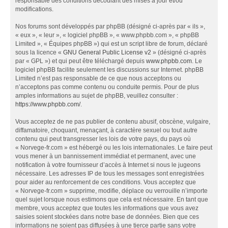
responsable des conditions découlant des mises à jour et/ou
modifications.
Nos forums sont développés par phpBB (désigné ci-après par « ils »,
« eux », « leur », « logiciel phpBB », « www.phpbb.com », « phpBB
Limited », « Équipes phpBB ») qui est un script libre de forum, déclaré
sous la licence «
GNU General Public License v2
» (désigné ci-après
par « GPL ») et qui peut être téléchargé depuis
www.phpbb.com
. Le
logiciel phpBB facilite seulement les discussions sur Internet. phpBB
Limited n’est pas responsable de ce que nous acceptons ou
n’acceptons pas comme contenu ou conduite permis. Pour de plus
amples informations au sujet de phpBB, veuillez consulter :
https://www.phpbb.com/
.
Vous acceptez de ne pas publier de contenu abusif, obscène, vulgaire,
diffamatoire, choquant, menaçant, à caractère sexuel ou tout autre
contenu qui peut transgresser les lois de votre pays, du pays où
« Norvege-fr.com » est hébergé ou les lois internationales. Le faire peut
vous mener à un bannissement immédiat et permanent, avec une
notification à votre fournisseur d’accès à Internet si nous le jugeons
nécessaire. Les adresses IP de tous les messages sont enregistrées
pour aider au renforcement de ces conditions. Vous acceptez que
« Norvege-fr.com » supprime, modifie, déplace ou verrouille n’importe
quel sujet lorsque nous estimons que cela est nécessaire. En tant que
membre, vous acceptez que toutes les informations que vous avez
saisies soient stockées dans notre base de données. Bien que ces
informations ne soient pas diffusées à une tierce partie sans votre