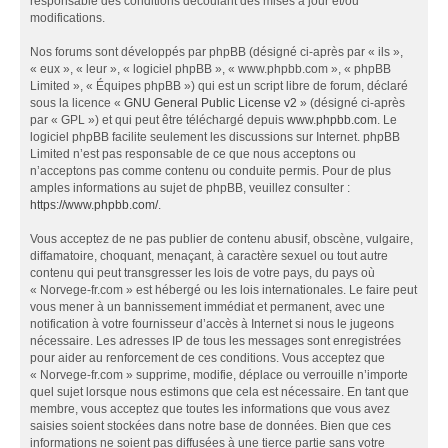
responsable des conditions découlant des mises à jour et/ou
modifications.
Nos forums sont développés par phpBB (désigné ci-après par « ils »,
« eux », « leur », « logiciel phpBB », « www.phpbb.com », « phpBB
Limited », « Équipes phpBB ») qui est un script libre de forum, déclaré
sous la licence «
GNU General Public License v2
» (désigné ci-après
par « GPL ») et qui peut être téléchargé depuis
www.phpbb.com
. Le
logiciel phpBB facilite seulement les discussions sur Internet. phpBB
Limited n’est pas responsable de ce que nous acceptons ou
n’acceptons pas comme contenu ou conduite permis. Pour de plus
amples informations au sujet de phpBB, veuillez consulter :
https://www.phpbb.com/
.
Vous acceptez de ne pas publier de contenu abusif, obscène, vulgaire,
diffamatoire, choquant, menaçant, à caractère sexuel ou tout autre
contenu qui peut transgresser les lois de votre pays, du pays où
« Norvege-fr.com » est hébergé ou les lois internationales. Le faire peut
vous mener à un bannissement immédiat et permanent, avec une
notification à votre fournisseur d’accès à Internet si nous le jugeons
nécessaire. Les adresses IP de tous les messages sont enregistrées
pour aider au renforcement de ces conditions. Vous acceptez que
« Norvege-fr.com » supprime, modifie, déplace ou verrouille n’importe
quel sujet lorsque nous estimons que cela est nécessaire. En tant que
membre, vous acceptez que toutes les informations que vous avez
saisies soient stockées dans notre base de données. Bien que ces
informations ne soient pas diffusées à une tierce partie sans votre