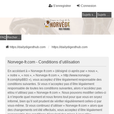
S’enregistrer
Connexion
Sujets sans réponse
Sujets actifs
FAQ
Rechercher
https://dailydigesthub.com
https://dailydigesthub.com
Norvege-fr.com - Conditions d’utilisation
En accédant à « Norvege-fr.com » (désigné ci-après par « nous »,
« notre », « nos », « Norvege-fr.com », « http://www.norvege-
fr.com/phpBB3 »), vous acceptez d’être légalement responsable des
conditions suivantes. Si vous n’acceptez pas d’être légalement
responsable de toutes les conditions suivantes, alors n’accédez pas
et/ou n’utilisez pas « Norvege-fr.com ». Nous pouvons modifier celles-ci
à n’importe quel moment et nous ferons tout pour que vous en soyez
informé, bien qu’il soit prudent de vérifier régulièrement celles-ci par
vous-même. Si vous continuez d’utiliser « Norvege-fr.com » alors que
des changements ont été effectués, vous acceptez d’être légalement