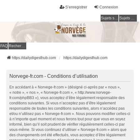
S’enregistrer
Connexion
Sujets sans réponse
Sujets actifs
FAQ
Rechercher
https://dailydigesthub.com
https://dailydigesthub.com
Norvege-fr.com - Conditions d’utilisation
En accédant à « Norvege-fr.com » (désigné ci-après par « nous »,
« notre », « nos », « Norvege-fr.com », « http://www.norvege-
fr.com/phpBB3 »), vous acceptez d’être légalement responsable des
conditions suivantes. Si vous n’acceptez pas d’être légalement
responsable de toutes les conditions suivantes, alors n’accédez pas
et/ou n’utilisez pas « Norvege-fr.com ». Nous pouvons modifier celles-ci
à n’importe quel moment et nous ferons tout pour que vous en soyez
informé, bien qu’il soit prudent de vérifier régulièrement celles-ci par
vous-même. Si vous continuez d’utiliser « Norvege-fr.com » alors que
des changements ont été effectués, vous acceptez d’être légalement