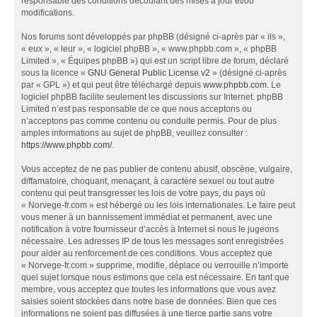
responsable des conditions découlant des mises à jour et/ou
modifications.
Nos forums sont développés par phpBB (désigné ci-après par « ils »,
« eux », « leur », « logiciel phpBB », « www.phpbb.com », « phpBB
Limited », « Équipes phpBB ») qui est un script libre de forum, déclaré
sous la licence «
GNU General Public License v2
» (désigné ci-après
par « GPL ») et qui peut être téléchargé depuis
www.phpbb.com
. Le
logiciel phpBB facilite seulement les discussions sur Internet. phpBB
Limited n’est pas responsable de ce que nous acceptons ou
n’acceptons pas comme contenu ou conduite permis. Pour de plus
amples informations au sujet de phpBB, veuillez consulter :
https://www.phpbb.com/
.
Vous acceptez de ne pas publier de contenu abusif, obscène, vulgaire,
diffamatoire, choquant, menaçant, à caractère sexuel ou tout autre
contenu qui peut transgresser les lois de votre pays, du pays où
« Norvege-fr.com » est hébergé ou les lois internationales. Le faire peut
vous mener à un bannissement immédiat et permanent, avec une
notification à votre fournisseur d’accès à Internet si nous le jugeons
nécessaire. Les adresses IP de tous les messages sont enregistrées
pour aider au renforcement de ces conditions. Vous acceptez que
« Norvege-fr.com » supprime, modifie, déplace ou verrouille n’importe
quel sujet lorsque nous estimons que cela est nécessaire. En tant que
membre, vous acceptez que toutes les informations que vous avez
saisies soient stockées dans notre base de données. Bien que ces
informations ne soient pas diffusées à une tierce partie sans votre