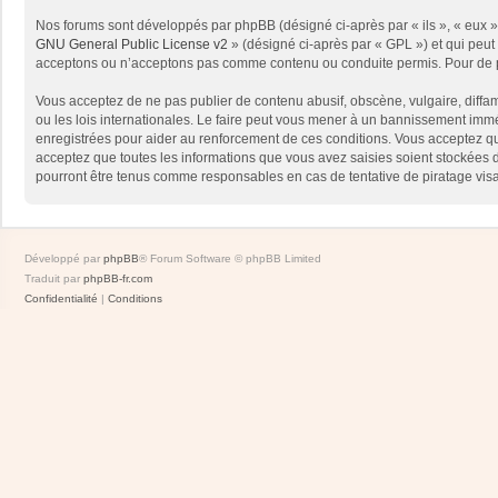
Nos forums sont développés par phpBB (désigné ci-après par « ils », « eux »,
GNU General Public License v2
» (désigné ci-après par « GPL ») et qui peut
acceptons ou n’acceptons pas comme contenu ou conduite permis. Pour de pl
Vous acceptez de ne pas publier de contenu abusif, obscène, vulgaire, diffam
ou les lois internationales. Le faire peut vous mener à un bannissement immé
enregistrées pour aider au renforcement de ces conditions. Vous acceptez qu
acceptez que toutes les informations que vous avez saisies soient stockées 
pourront être tenus comme responsables en cas de tentative de piratage vis
Développé par
phpBB
® Forum Software © phpBB Limited
Traduit par
phpBB-fr.com
Confidentialité
|
Conditions