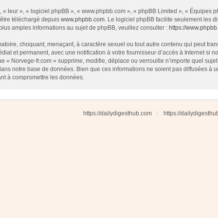
 « leur », « logiciel phpBB », « www.phpbb.com », « phpBB Limited », « Équipes php
 être téléchargé depuis
www.phpbb.com
. Le logiciel phpBB facilite seulement les
us amples informations au sujet de phpBB, veuillez consulter :
https://www.phpbb
atoire, choquant, menaçant, à caractère sexuel ou tout autre contenu qui peut tran
diat et permanent, avec une notification à votre fournisseur d’accès à Internet si
e « Norvege-fr.com » supprime, modifie, déplace ou verrouille n’importe quel suj
dans notre base de données. Bien que ces informations ne soient pas diffusées à u
ant à compromettre les données.
https://dailydigesthub.com
https://dailydigesth