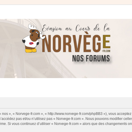
 « nos », « Norvege-fr.com », « http://www.norvege-fr.com/phpBB3 »), vous acceptez
 n’accédez pas et/ou n’utilisez pas « Norvege-fr.com ». Nous pouvons modifier cell
s-même. Si vous continuez d’utiliser « Norvege-fr.com » alors que des changements o