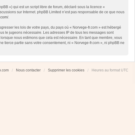
BB ») qui est un script libre de forum, déclaré sous la licence «
 discussions sur Internet. phpBB Limited n’est pas responsable de ce que nous
.com/
.
sgresser les lois de votre pays, du pays où « Norvege-fr.com » est hébergé
 nous le jugeons nécessaire. Les adresses IP de tous les messages sont
et lorsque nous estimons que cela est nécessaire. En tant que membre, vous
ne tierce partie sans votre consentement, ni « Norvege-fr.com », ni phpBB ne
ub.com
Nous contacter
Supprimer les cookies
Heures au format
UTC