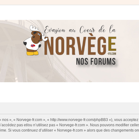
 « nos », « Norvege-fr.com », « http://www.norvege-fr.com/phpBB3 »), vous acceptez
 n’accédez pas et/ou n’utilisez pas « Norvege-fr.com ». Nous pouvons modifier cell
s-même. Si vous continuez d’utiliser « Norvege-fr.com » alors que des changements o