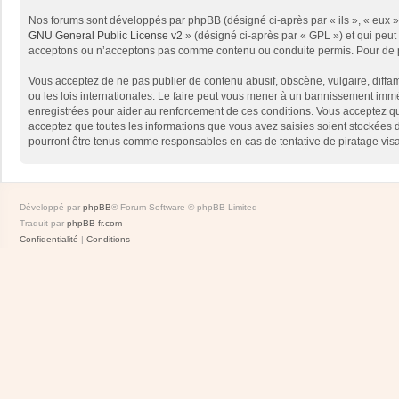
Nos forums sont développés par phpBB (désigné ci-après par « ils », « eux »,
GNU General Public License v2
» (désigné ci-après par « GPL ») et qui peut
acceptons ou n’acceptons pas comme contenu ou conduite permis. Pour de pl
Vous acceptez de ne pas publier de contenu abusif, obscène, vulgaire, diffam
ou les lois internationales. Le faire peut vous mener à un bannissement immé
enregistrées pour aider au renforcement de ces conditions. Vous acceptez qu
acceptez que toutes les informations que vous avez saisies soient stockées 
pourront être tenus comme responsables en cas de tentative de piratage vis
Développé par
phpBB
® Forum Software © phpBB Limited
Traduit par
phpBB-fr.com
Confidentialité
|
Conditions