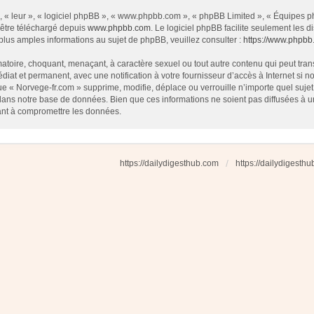
 « leur », « logiciel phpBB », « www.phpbb.com », « phpBB Limited », « Équipes php
 être téléchargé depuis
www.phpbb.com
. Le logiciel phpBB facilite seulement les
us amples informations au sujet de phpBB, veuillez consulter :
https://www.phpbb
atoire, choquant, menaçant, à caractère sexuel ou tout autre contenu qui peut tran
diat et permanent, avec une notification à votre fournisseur d’accès à Internet si
e « Norvege-fr.com » supprime, modifie, déplace ou verrouille n’importe quel suj
dans notre base de données. Bien que ces informations ne soient pas diffusées à u
ant à compromettre les données.
https://dailydigesthub.com
https://dailydigesth