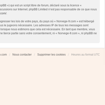
BB ») qui est un script libre de forum, déclaré sous la licence «
 discussions sur Internet. phpBB Limited n’est pas responsable de ce que nous
.com/
.
sgresser les lois de votre pays, du pays où « Norvege-fr.com » est hébergé
 nous le jugeons nécessaire. Les adresses IP de tous les messages sont
et lorsque nous estimons que cela est nécessaire. En tant que membre, vous
ne tierce partie sans votre consentement, ni « Norvege-fr.com », ni phpBB ne
ub.com
Nous contacter
Supprimer les cookies
Heures au format
UTC