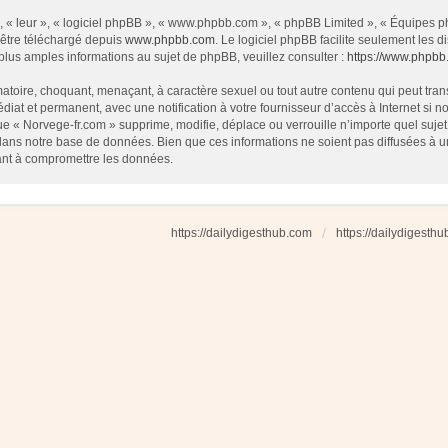
 « leur », « logiciel phpBB », « www.phpbb.com », « phpBB Limited », « Équipes php
 être téléchargé depuis
www.phpbb.com
. Le logiciel phpBB facilite seulement les
us amples informations au sujet de phpBB, veuillez consulter :
https://www.phpbb
atoire, choquant, menaçant, à caractère sexuel ou tout autre contenu qui peut tran
diat et permanent, avec une notification à votre fournisseur d’accès à Internet si
e « Norvege-fr.com » supprime, modifie, déplace ou verrouille n’importe quel suj
dans notre base de données. Bien que ces informations ne soient pas diffusées à u
ant à compromettre les données.
https://dailydigesthub.com
https://dailydigesth