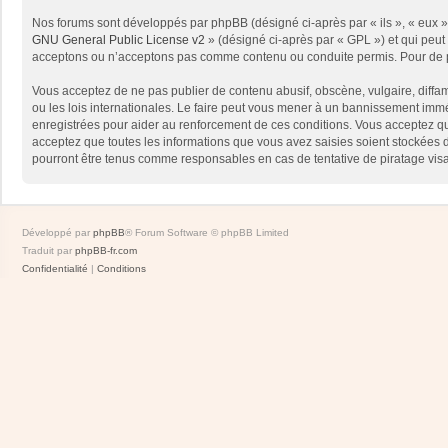
Nos forums sont développés par phpBB (désigné ci-après par « ils », « eux »,
GNU General Public License v2
» (désigné ci-après par « GPL ») et qui peut
acceptons ou n’acceptons pas comme contenu ou conduite permis. Pour de pl
Vous acceptez de ne pas publier de contenu abusif, obscène, vulgaire, diffam
ou les lois internationales. Le faire peut vous mener à un bannissement immé
enregistrées pour aider au renforcement de ces conditions. Vous acceptez qu
acceptez que toutes les informations que vous avez saisies soient stockées 
pourront être tenus comme responsables en cas de tentative de piratage vis
Développé par
phpBB
® Forum Software © phpBB Limited
Traduit par
phpBB-fr.com
Confidentialité
|
Conditions