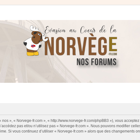
 « nos », « Norvege-fr.com », « http://www.norvege-fr.com/phpBB3 »), vous acceptez
 n’accédez pas et/ou n’utilisez pas « Norvege-fr.com ». Nous pouvons modifier cell
s-même. Si vous continuez d’utiliser « Norvege-fr.com » alors que des changements o