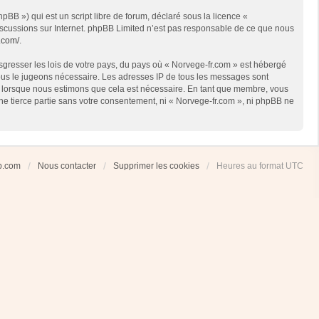
BB ») qui est un script libre de forum, déclaré sous la licence «
 discussions sur Internet. phpBB Limited n’est pas responsable de ce que nous
.com/
.
sgresser les lois de votre pays, du pays où « Norvege-fr.com » est hébergé
 nous le jugeons nécessaire. Les adresses IP de tous les messages sont
et lorsque nous estimons que cela est nécessaire. En tant que membre, vous
ne tierce partie sans votre consentement, ni « Norvege-fr.com », ni phpBB ne
ub.com
Nous contacter
Supprimer les cookies
Heures au format
UTC