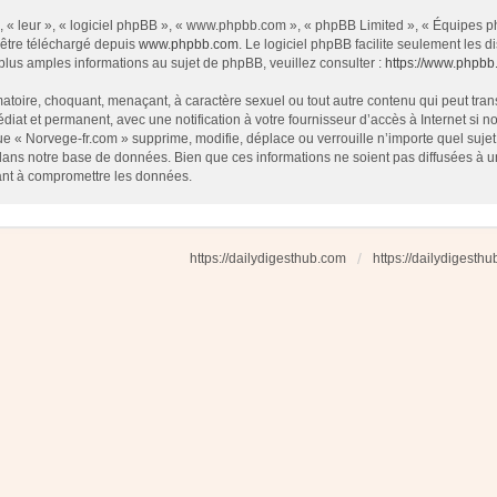
 « leur », « logiciel phpBB », « www.phpbb.com », « phpBB Limited », « Équipes php
 être téléchargé depuis
www.phpbb.com
. Le logiciel phpBB facilite seulement les
us amples informations au sujet de phpBB, veuillez consulter :
https://www.phpbb
atoire, choquant, menaçant, à caractère sexuel ou tout autre contenu qui peut tran
diat et permanent, avec une notification à votre fournisseur d’accès à Internet si
e « Norvege-fr.com » supprime, modifie, déplace ou verrouille n’importe quel suj
dans notre base de données. Bien que ces informations ne soient pas diffusées à u
ant à compromettre les données.
https://dailydigesthub.com
https://dailydigesth