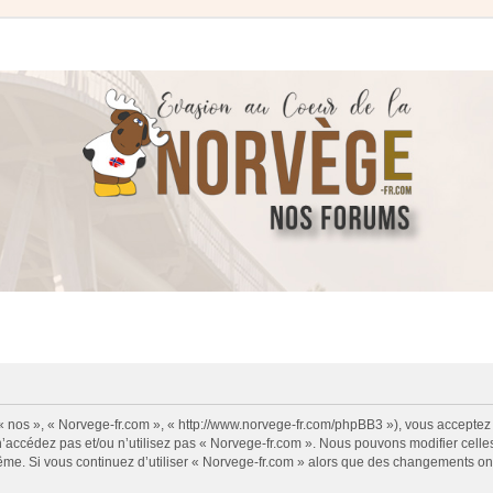
 « nos », « Norvege-fr.com », « http://www.norvege-fr.com/phpBB3 »), vous acceptez
 n’accédez pas et/ou n’utilisez pas « Norvege-fr.com ». Nous pouvons modifier cell
s-même. Si vous continuez d’utiliser « Norvege-fr.com » alors que des changements o