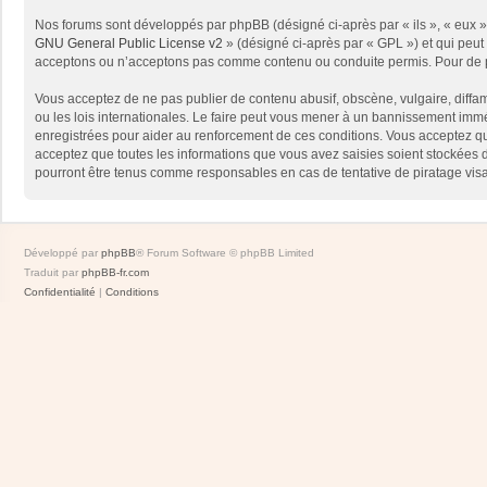
Nos forums sont développés par phpBB (désigné ci-après par « ils », « eux »,
GNU General Public License v2
» (désigné ci-après par « GPL ») et qui peut
acceptons ou n’acceptons pas comme contenu ou conduite permis. Pour de pl
Vous acceptez de ne pas publier de contenu abusif, obscène, vulgaire, diffam
ou les lois internationales. Le faire peut vous mener à un bannissement immé
enregistrées pour aider au renforcement de ces conditions. Vous acceptez qu
acceptez que toutes les informations que vous avez saisies soient stockées 
pourront être tenus comme responsables en cas de tentative de piratage vis
Développé par
phpBB
® Forum Software © phpBB Limited
Traduit par
phpBB-fr.com
Confidentialité
|
Conditions