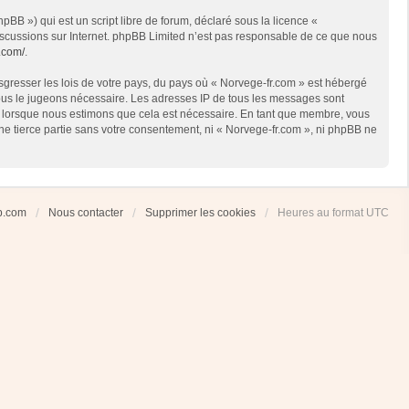
BB ») qui est un script libre de forum, déclaré sous la licence «
 discussions sur Internet. phpBB Limited n’est pas responsable de ce que nous
.com/
.
sgresser les lois de votre pays, du pays où « Norvege-fr.com » est hébergé
 nous le jugeons nécessaire. Les adresses IP de tous les messages sont
et lorsque nous estimons que cela est nécessaire. En tant que membre, vous
ne tierce partie sans votre consentement, ni « Norvege-fr.com », ni phpBB ne
ub.com
Nous contacter
Supprimer les cookies
Heures au format
UTC