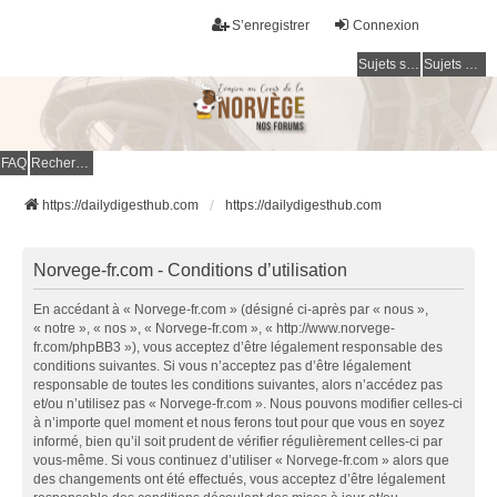
S’enregistrer
Connexion
Sujets sans réponse
Sujets actifs
FAQ
Rechercher
https://dailydigesthub.com
https://dailydigesthub.com
Norvege-fr.com - Conditions d’utilisation
En accédant à « Norvege-fr.com » (désigné ci-après par « nous »,
« notre », « nos », « Norvege-fr.com », « http://www.norvege-
fr.com/phpBB3 »), vous acceptez d’être légalement responsable des
conditions suivantes. Si vous n’acceptez pas d’être légalement
responsable de toutes les conditions suivantes, alors n’accédez pas
et/ou n’utilisez pas « Norvege-fr.com ». Nous pouvons modifier celles-ci
à n’importe quel moment et nous ferons tout pour que vous en soyez
informé, bien qu’il soit prudent de vérifier régulièrement celles-ci par
vous-même. Si vous continuez d’utiliser « Norvege-fr.com » alors que
des changements ont été effectués, vous acceptez d’être légalement