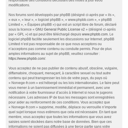
responsable des conditions découlant des mises à jour et/ou
modifications.
Nos forums sont développés par phpBB (désigné ci-après par « ils »,
« eux », « leur », « logiciel phpBB », « www.phpbb.com », « phpBB
Limited », « Équipes phpBB ») qui est un script libre de forum, déclaré
sous la licence «
GNU General Public License v2
» (désigné ci-après
par « GPL ») et qui peut être téléchargé depuis
www.phpbb.com
. Le
logiciel phpBB facilite seulement les discussions sur Internet. phpBB
Limited n’est pas responsable de ce que nous acceptons ou
n’acceptons pas comme contenu ou conduite permis. Pour de plus
amples informations au sujet de phpBB, veuillez consulter :
https://www.phpbb.com/
.
Vous acceptez de ne pas publier de contenu abusif, obscène, vulgaire,
diffamatoire, choquant, menaçant, à caractère sexuel ou tout autre
contenu qui peut transgresser les lois de votre pays, du pays où
« Norvege-fr.com » est hébergé ou les lois internationales. Le faire peut
vous mener à un bannissement immédiat et permanent, avec une
notification à votre fournisseur d’accès à Internet si nous le jugeons
nécessaire. Les adresses IP de tous les messages sont enregistrées
pour aider au renforcement de ces conditions. Vous acceptez que
« Norvege-fr.com » supprime, modifie, déplace ou verrouille n’importe
quel sujet lorsque nous estimons que cela est nécessaire. En tant que
membre, vous acceptez que toutes les informations que vous avez
saisies soient stockées dans notre base de données. Bien que ces
informations ne soient pas diffusées à une tierce partie sans votre