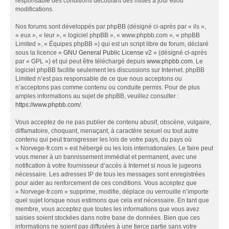
responsable des conditions découlant des mises à jour et/ou
modifications.
Nos forums sont développés par phpBB (désigné ci-après par « ils »,
« eux », « leur », « logiciel phpBB », « www.phpbb.com », « phpBB
Limited », « Équipes phpBB ») qui est un script libre de forum, déclaré
sous la licence «
GNU General Public License v2
» (désigné ci-après
par « GPL ») et qui peut être téléchargé depuis
www.phpbb.com
. Le
logiciel phpBB facilite seulement les discussions sur Internet. phpBB
Limited n’est pas responsable de ce que nous acceptons ou
n’acceptons pas comme contenu ou conduite permis. Pour de plus
amples informations au sujet de phpBB, veuillez consulter :
https://www.phpbb.com/
.
Vous acceptez de ne pas publier de contenu abusif, obscène, vulgaire,
diffamatoire, choquant, menaçant, à caractère sexuel ou tout autre
contenu qui peut transgresser les lois de votre pays, du pays où
« Norvege-fr.com » est hébergé ou les lois internationales. Le faire peut
vous mener à un bannissement immédiat et permanent, avec une
notification à votre fournisseur d’accès à Internet si nous le jugeons
nécessaire. Les adresses IP de tous les messages sont enregistrées
pour aider au renforcement de ces conditions. Vous acceptez que
« Norvege-fr.com » supprime, modifie, déplace ou verrouille n’importe
quel sujet lorsque nous estimons que cela est nécessaire. En tant que
membre, vous acceptez que toutes les informations que vous avez
saisies soient stockées dans notre base de données. Bien que ces
informations ne soient pas diffusées à une tierce partie sans votre