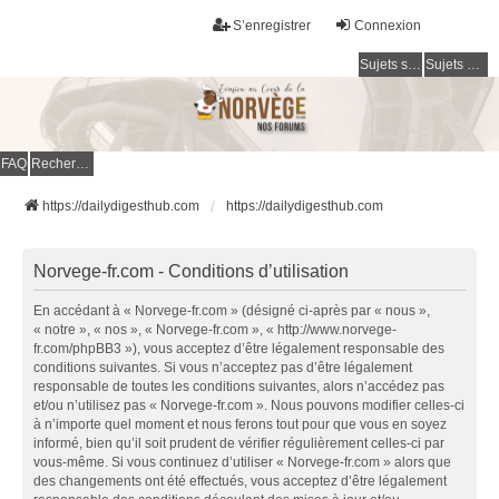
S’enregistrer
Connexion
Sujets sans réponse
Sujets actifs
FAQ
Rechercher
https://dailydigesthub.com
https://dailydigesthub.com
Norvege-fr.com - Conditions d’utilisation
En accédant à « Norvege-fr.com » (désigné ci-après par « nous »,
« notre », « nos », « Norvege-fr.com », « http://www.norvege-
fr.com/phpBB3 »), vous acceptez d’être légalement responsable des
conditions suivantes. Si vous n’acceptez pas d’être légalement
responsable de toutes les conditions suivantes, alors n’accédez pas
et/ou n’utilisez pas « Norvege-fr.com ». Nous pouvons modifier celles-ci
à n’importe quel moment et nous ferons tout pour que vous en soyez
informé, bien qu’il soit prudent de vérifier régulièrement celles-ci par
vous-même. Si vous continuez d’utiliser « Norvege-fr.com » alors que
des changements ont été effectués, vous acceptez d’être légalement