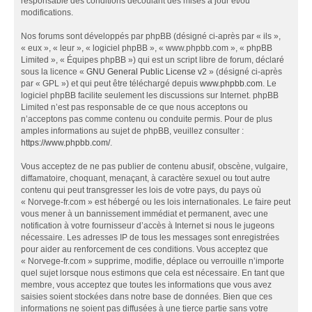
responsable des conditions découlant des mises à jour et/ou
modifications.
Nos forums sont développés par phpBB (désigné ci-après par « ils »,
« eux », « leur », « logiciel phpBB », « www.phpbb.com », « phpBB
Limited », « Équipes phpBB ») qui est un script libre de forum, déclaré
sous la licence «
GNU General Public License v2
» (désigné ci-après
par « GPL ») et qui peut être téléchargé depuis
www.phpbb.com
. Le
logiciel phpBB facilite seulement les discussions sur Internet. phpBB
Limited n’est pas responsable de ce que nous acceptons ou
n’acceptons pas comme contenu ou conduite permis. Pour de plus
amples informations au sujet de phpBB, veuillez consulter :
https://www.phpbb.com/
.
Vous acceptez de ne pas publier de contenu abusif, obscène, vulgaire,
diffamatoire, choquant, menaçant, à caractère sexuel ou tout autre
contenu qui peut transgresser les lois de votre pays, du pays où
« Norvege-fr.com » est hébergé ou les lois internationales. Le faire peut
vous mener à un bannissement immédiat et permanent, avec une
notification à votre fournisseur d’accès à Internet si nous le jugeons
nécessaire. Les adresses IP de tous les messages sont enregistrées
pour aider au renforcement de ces conditions. Vous acceptez que
« Norvege-fr.com » supprime, modifie, déplace ou verrouille n’importe
quel sujet lorsque nous estimons que cela est nécessaire. En tant que
membre, vous acceptez que toutes les informations que vous avez
saisies soient stockées dans notre base de données. Bien que ces
informations ne soient pas diffusées à une tierce partie sans votre