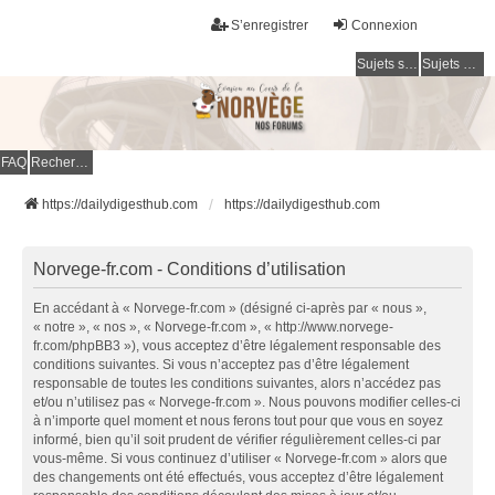
S’enregistrer
Connexion
Sujets sans réponse
Sujets actifs
FAQ
Rechercher
https://dailydigesthub.com
https://dailydigesthub.com
Norvege-fr.com - Conditions d’utilisation
En accédant à « Norvege-fr.com » (désigné ci-après par « nous »,
« notre », « nos », « Norvege-fr.com », « http://www.norvege-
fr.com/phpBB3 »), vous acceptez d’être légalement responsable des
conditions suivantes. Si vous n’acceptez pas d’être légalement
responsable de toutes les conditions suivantes, alors n’accédez pas
et/ou n’utilisez pas « Norvege-fr.com ». Nous pouvons modifier celles-ci
à n’importe quel moment et nous ferons tout pour que vous en soyez
informé, bien qu’il soit prudent de vérifier régulièrement celles-ci par
vous-même. Si vous continuez d’utiliser « Norvege-fr.com » alors que
des changements ont été effectués, vous acceptez d’être légalement