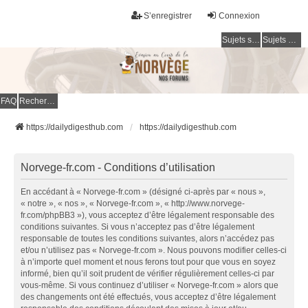
S’enregistrer
Connexion
Sujets sans réponse
Sujets actifs
FAQ
Rechercher
https://dailydigesthub.com
https://dailydigesthub.com
Norvege-fr.com - Conditions d’utilisation
En accédant à « Norvege-fr.com » (désigné ci-après par « nous »,
« notre », « nos », « Norvege-fr.com », « http://www.norvege-
fr.com/phpBB3 »), vous acceptez d’être légalement responsable des
conditions suivantes. Si vous n’acceptez pas d’être légalement
responsable de toutes les conditions suivantes, alors n’accédez pas
et/ou n’utilisez pas « Norvege-fr.com ». Nous pouvons modifier celles-ci
à n’importe quel moment et nous ferons tout pour que vous en soyez
informé, bien qu’il soit prudent de vérifier régulièrement celles-ci par
vous-même. Si vous continuez d’utiliser « Norvege-fr.com » alors que
des changements ont été effectués, vous acceptez d’être légalement