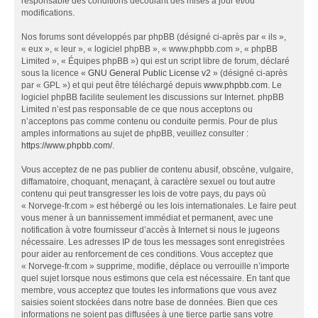
responsable des conditions découlant des mises à jour et/ou
modifications.
Nos forums sont développés par phpBB (désigné ci-après par « ils »,
« eux », « leur », « logiciel phpBB », « www.phpbb.com », « phpBB
Limited », « Équipes phpBB ») qui est un script libre de forum, déclaré
sous la licence «
GNU General Public License v2
» (désigné ci-après
par « GPL ») et qui peut être téléchargé depuis
www.phpbb.com
. Le
logiciel phpBB facilite seulement les discussions sur Internet. phpBB
Limited n’est pas responsable de ce que nous acceptons ou
n’acceptons pas comme contenu ou conduite permis. Pour de plus
amples informations au sujet de phpBB, veuillez consulter :
https://www.phpbb.com/
.
Vous acceptez de ne pas publier de contenu abusif, obscène, vulgaire,
diffamatoire, choquant, menaçant, à caractère sexuel ou tout autre
contenu qui peut transgresser les lois de votre pays, du pays où
« Norvege-fr.com » est hébergé ou les lois internationales. Le faire peut
vous mener à un bannissement immédiat et permanent, avec une
notification à votre fournisseur d’accès à Internet si nous le jugeons
nécessaire. Les adresses IP de tous les messages sont enregistrées
pour aider au renforcement de ces conditions. Vous acceptez que
« Norvege-fr.com » supprime, modifie, déplace ou verrouille n’importe
quel sujet lorsque nous estimons que cela est nécessaire. En tant que
membre, vous acceptez que toutes les informations que vous avez
saisies soient stockées dans notre base de données. Bien que ces
informations ne soient pas diffusées à une tierce partie sans votre