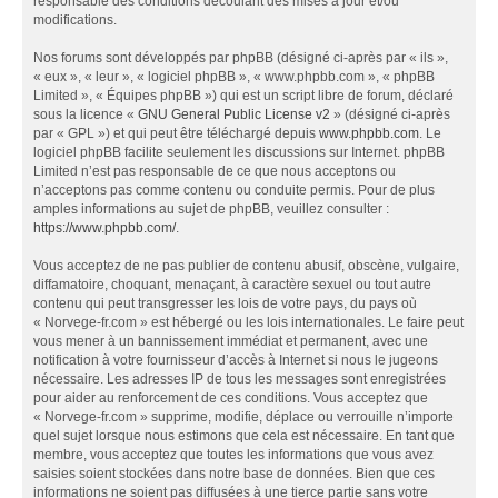
responsable des conditions découlant des mises à jour et/ou
modifications.
Nos forums sont développés par phpBB (désigné ci-après par « ils »,
« eux », « leur », « logiciel phpBB », « www.phpbb.com », « phpBB
Limited », « Équipes phpBB ») qui est un script libre de forum, déclaré
sous la licence «
GNU General Public License v2
» (désigné ci-après
par « GPL ») et qui peut être téléchargé depuis
www.phpbb.com
. Le
logiciel phpBB facilite seulement les discussions sur Internet. phpBB
Limited n’est pas responsable de ce que nous acceptons ou
n’acceptons pas comme contenu ou conduite permis. Pour de plus
amples informations au sujet de phpBB, veuillez consulter :
https://www.phpbb.com/
.
Vous acceptez de ne pas publier de contenu abusif, obscène, vulgaire,
diffamatoire, choquant, menaçant, à caractère sexuel ou tout autre
contenu qui peut transgresser les lois de votre pays, du pays où
« Norvege-fr.com » est hébergé ou les lois internationales. Le faire peut
vous mener à un bannissement immédiat et permanent, avec une
notification à votre fournisseur d’accès à Internet si nous le jugeons
nécessaire. Les adresses IP de tous les messages sont enregistrées
pour aider au renforcement de ces conditions. Vous acceptez que
« Norvege-fr.com » supprime, modifie, déplace ou verrouille n’importe
quel sujet lorsque nous estimons que cela est nécessaire. En tant que
membre, vous acceptez que toutes les informations que vous avez
saisies soient stockées dans notre base de données. Bien que ces
informations ne soient pas diffusées à une tierce partie sans votre