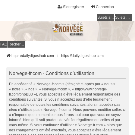
S’enregistrer
Connexion
Sujets sans réponse
Sujets actifs
FAQ
Rechercher
https://dailydigesthub.com
https://dailydigesthub.com
Norvege-fr.com - Conditions d’utilisation
En accédant à « Norvege-fr.com » (désigné ci-après par « nous »,
« notre », « nos », « Norvege-fr.com », « http://www.norvege-
fr.com/phpBB3 »), vous acceptez d’être légalement responsable des
conditions suivantes. Si vous n’acceptez pas d’être légalement
responsable de toutes les conditions suivantes, alors n’accédez pas
et/ou n’utilisez pas « Norvege-fr.com ». Nous pouvons modifier celles-ci
à n’importe quel moment et nous ferons tout pour que vous en soyez
informé, bien qu’il soit prudent de vérifier régulièrement celles-ci par
vous-même. Si vous continuez d’utiliser « Norvege-fr.com » alors que
des changements ont été effectués, vous acceptez d’être légalement