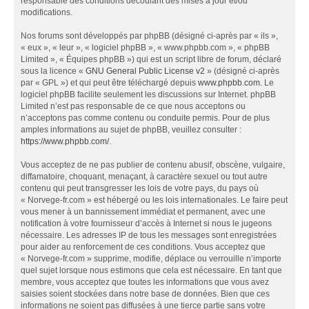
responsable des conditions découlant des mises à jour et/ou
modifications.
Nos forums sont développés par phpBB (désigné ci-après par « ils »,
« eux », « leur », « logiciel phpBB », « www.phpbb.com », « phpBB
Limited », « Équipes phpBB ») qui est un script libre de forum, déclaré
sous la licence «
GNU General Public License v2
» (désigné ci-après
par « GPL ») et qui peut être téléchargé depuis
www.phpbb.com
. Le
logiciel phpBB facilite seulement les discussions sur Internet. phpBB
Limited n’est pas responsable de ce que nous acceptons ou
n’acceptons pas comme contenu ou conduite permis. Pour de plus
amples informations au sujet de phpBB, veuillez consulter :
https://www.phpbb.com/
.
Vous acceptez de ne pas publier de contenu abusif, obscène, vulgaire,
diffamatoire, choquant, menaçant, à caractère sexuel ou tout autre
contenu qui peut transgresser les lois de votre pays, du pays où
« Norvege-fr.com » est hébergé ou les lois internationales. Le faire peut
vous mener à un bannissement immédiat et permanent, avec une
notification à votre fournisseur d’accès à Internet si nous le jugeons
nécessaire. Les adresses IP de tous les messages sont enregistrées
pour aider au renforcement de ces conditions. Vous acceptez que
« Norvege-fr.com » supprime, modifie, déplace ou verrouille n’importe
quel sujet lorsque nous estimons que cela est nécessaire. En tant que
membre, vous acceptez que toutes les informations que vous avez
saisies soient stockées dans notre base de données. Bien que ces
informations ne soient pas diffusées à une tierce partie sans votre