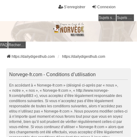
S’enregistrer
Connexion
Sujets sans réponse
Sujets actifs
FAQ
Rechercher
https://dailydigesthub.com
https://dailydigesthub.com
Norvege-fr.com - Conditions d’utilisation
En accédant à « Norvege-fr.com » (désigné ci-après par « nous »,
« notre », « nos », « Norvege-fr.com », « http://www.norvege-
fr.com/phpBB3 »), vous acceptez d’être légalement responsable des
conditions suivantes. Si vous n’acceptez pas d’être légalement
responsable de toutes les conditions suivantes, alors n’accédez pas
et/ou n’utilisez pas « Norvege-fr.com ». Nous pouvons modifier celles-ci
à n’importe quel moment et nous ferons tout pour que vous en soyez
informé, bien qu’il soit prudent de vérifier régulièrement celles-ci par
vous-même. Si vous continuez d’utiliser « Norvege-fr.com » alors que
des changements ont été effectués, vous acceptez d’être légalement