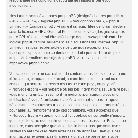
responsable des conditions découlant des mises à jour et/ou
modifications.
Nos forums sont développés par phpBB (désigné ci-après par « ils »,
« eux », « leur », « logiciel phpBB », « www.phpbb.com », « phpBB
Limited », « Équipes phpBB ») qui est un script libre de forum, déclaré
sous la licence «
GNU General Public License v2
» (désigné ci-après
par « GPL ») et qui peut être téléchargé depuis
www.phpbb.com
. Le
logiciel phpBB facilite seulement les discussions sur Internet. phpBB
Limited n’est pas responsable de ce que nous acceptons ou
n’acceptons pas comme contenu ou conduite permis. Pour de plus
amples informations au sujet de phpBB, veuillez consulter :
https://www.phpbb.com/
.
Vous acceptez de ne pas publier de contenu abusif, obscène, vulgaire,
diffamatoire, choquant, menaçant, à caractère sexuel ou tout autre
contenu qui peut transgresser les lois de votre pays, du pays où
« Norvege-fr.com » est hébergé ou les lois internationales. Le faire peut
vous mener à un bannissement immédiat et permanent, avec une
notification à votre fournisseur d’accès à Internet si nous le jugeons
nécessaire. Les adresses IP de tous les messages sont enregistrées
pour aider au renforcement de ces conditions. Vous acceptez que
« Norvege-fr.com » supprime, modifie, déplace ou verrouille n’importe
quel sujet lorsque nous estimons que cela est nécessaire. En tant que
membre, vous acceptez que toutes les informations que vous avez
saisies soient stockées dans notre base de données. Bien que ces
informations ne soient pas diffusées à une tierce partie sans votre