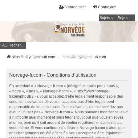
S’enregistrer
Connexion
Sujets sans réponse
Sujets actifs
FAQ
Rechercher
https://dailydigesthub.com
https://dailydigesthub.com
Norvege-fr.com - Conditions d’utilisation
En accédant à « Norvege-fr.com » (désigné ci-après par « nous »,
« notre », « nos », « Norvege-fr.com », « http://www.norvege-
fr.com/phpBB3 »), vous acceptez d’être légalement responsable des
conditions suivantes. Si vous n’acceptez pas d’être légalement
responsable de toutes les conditions suivantes, alors n’accédez pas
et/ou n’utilisez pas « Norvege-fr.com ». Nous pouvons modifier celles-ci
à n’importe quel moment et nous ferons tout pour que vous en soyez
informé, bien qu’il soit prudent de vérifier régulièrement celles-ci par
vous-même. Si vous continuez d’utiliser « Norvege-fr.com » alors que
des changements ont été effectués, vous acceptez d’être légalement