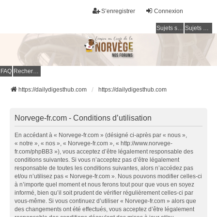
S’enregistrer
Connexion
Sujets sans réponse
Sujets actifs
FAQ
Rechercher
https://dailydigesthub.com
https://dailydigesthub.com
Norvege-fr.com - Conditions d’utilisation
En accédant à « Norvege-fr.com » (désigné ci-après par « nous »,
« notre », « nos », « Norvege-fr.com », « http://www.norvege-
fr.com/phpBB3 »), vous acceptez d’être légalement responsable des
conditions suivantes. Si vous n’acceptez pas d’être légalement
responsable de toutes les conditions suivantes, alors n’accédez pas
et/ou n’utilisez pas « Norvege-fr.com ». Nous pouvons modifier celles-ci
à n’importe quel moment et nous ferons tout pour que vous en soyez
informé, bien qu’il soit prudent de vérifier régulièrement celles-ci par
vous-même. Si vous continuez d’utiliser « Norvege-fr.com » alors que
des changements ont été effectués, vous acceptez d’être légalement