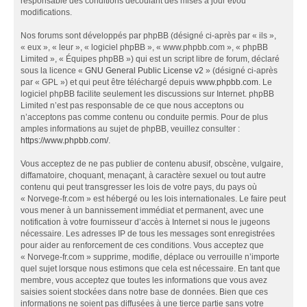
responsable des conditions découlant des mises à jour et/ou
modifications.
Nos forums sont développés par phpBB (désigné ci-après par « ils »,
« eux », « leur », « logiciel phpBB », « www.phpbb.com », « phpBB
Limited », « Équipes phpBB ») qui est un script libre de forum, déclaré
sous la licence «
GNU General Public License v2
» (désigné ci-après
par « GPL ») et qui peut être téléchargé depuis
www.phpbb.com
. Le
logiciel phpBB facilite seulement les discussions sur Internet. phpBB
Limited n’est pas responsable de ce que nous acceptons ou
n’acceptons pas comme contenu ou conduite permis. Pour de plus
amples informations au sujet de phpBB, veuillez consulter :
https://www.phpbb.com/
.
Vous acceptez de ne pas publier de contenu abusif, obscène, vulgaire,
diffamatoire, choquant, menaçant, à caractère sexuel ou tout autre
contenu qui peut transgresser les lois de votre pays, du pays où
« Norvege-fr.com » est hébergé ou les lois internationales. Le faire peut
vous mener à un bannissement immédiat et permanent, avec une
notification à votre fournisseur d’accès à Internet si nous le jugeons
nécessaire. Les adresses IP de tous les messages sont enregistrées
pour aider au renforcement de ces conditions. Vous acceptez que
« Norvege-fr.com » supprime, modifie, déplace ou verrouille n’importe
quel sujet lorsque nous estimons que cela est nécessaire. En tant que
membre, vous acceptez que toutes les informations que vous avez
saisies soient stockées dans notre base de données. Bien que ces
informations ne soient pas diffusées à une tierce partie sans votre