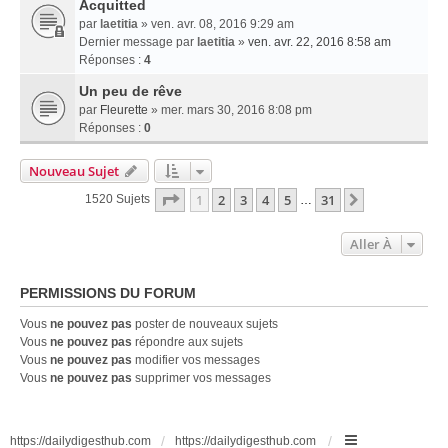
Acquitted
par
laetitia
» ven. avr. 08, 2016 9:29 am
Dernier message par
laetitia
»
ven. avr. 22, 2016 8:58 am
Réponses :
4
Un peu de rêve
par
Fleurette
» mer. mars 30, 2016 8:08 pm
Réponses :
0
Nouveau Sujet
Page
1
Sur
31
1
2
3
4
5
31
Suivante
1520 Sujets
…
Aller À
PERMISSIONS DU FORUM
Vous
ne pouvez pas
poster de nouveaux sujets
Vous
ne pouvez pas
répondre aux sujets
Vous
ne pouvez pas
modifier vos messages
Vous
ne pouvez pas
supprimer vos messages
https://dailydigesthub.com
https://dailydigesthub.com