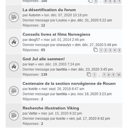
Réponses :
100
1
4
5
6
7
…
La désertification du forum
par
Automn
» lun. déc. 07, 2020 10:18 pm
Dernier message par
Loulou
»
jeu. déc. 31, 2020 5:22 am
Réponses :
12
Conseils livres et films Norvegiens
par
skog57
» mar. juil. 01, 2014 2:46 pm
Dernier message par
oiseaulys
»
dim. déc. 27, 2020 5:48 pm
Réponses :
65
1
2
3
4
5
God Jul alle sammen!
par
kari
» ven. déc. 19, 2003 7:24 pm
Dernier message par
laetitia
»
mer. déc. 23, 2020 3:45 pm
Réponses :
139
1
7
8
9
10
…
Centenaire de la section norvégienne de Rouen
par
kveite
» mer. sept. 26, 2018 8:47 am
Dernier message par
laetitia
»
jeu. nov. 19, 2020 3:23 pm
Réponses :
2
Recherche illustration Viking
par
Valfar
» mer. juil. 15, 2020 9:32 pm
Dernier message par
kveite
»
ven. juil. 17, 2020 9:42 pm
Réponses :
2