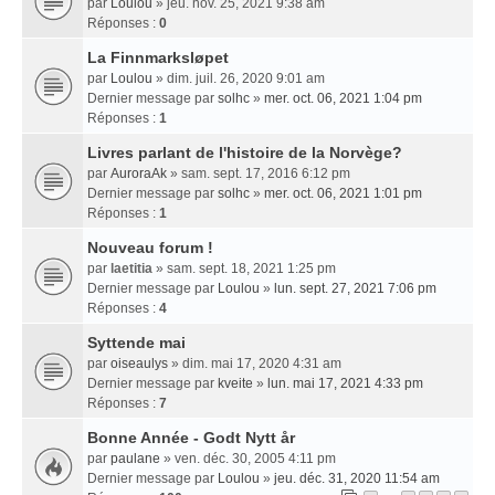
par
Loulou
» jeu. nov. 25, 2021 9:38 am
Réponses :
0
La Finnmarksløpet
par
Loulou
» dim. juil. 26, 2020 9:01 am
Dernier message par
solhc
»
mer. oct. 06, 2021 1:04 pm
Réponses :
1
Livres parlant de l'histoire de la Norvège?
par
AuroraAk
» sam. sept. 17, 2016 6:12 pm
Dernier message par
solhc
»
mer. oct. 06, 2021 1:01 pm
Réponses :
1
Nouveau forum !
par
laetitia
» sam. sept. 18, 2021 1:25 pm
Dernier message par
Loulou
»
lun. sept. 27, 2021 7:06 pm
Réponses :
4
Syttende mai
par
oiseaulys
» dim. mai 17, 2020 4:31 am
Dernier message par
kveite
»
lun. mai 17, 2021 4:33 pm
Réponses :
7
Bonne Année - Godt Nytt år
par
paulane
» ven. déc. 30, 2005 4:11 pm
Dernier message par
Loulou
»
jeu. déc. 31, 2020 11:54 am