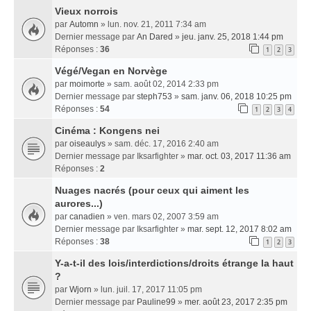
Vieux norrois
par
Automn
» lun. nov. 21, 2011 7:34 am
Dernier message par
An Dared
»
jeu. janv. 25, 2018 1:44 pm
Réponses :
36
1
2
3
Végé/Vegan en Norvège
par
moimorte
» sam. août 02, 2014 2:33 pm
Dernier message par
steph753
»
sam. janv. 06, 2018 10:25 pm
Réponses :
54
1
2
3
4
Cinéma : Kongens nei
par
oiseaulys
» sam. déc. 17, 2016 2:40 am
Dernier message par
Iksarfighter
»
mar. oct. 03, 2017 11:36 am
Réponses :
2
Nuages nacrés (pour ceux qui aiment les
aurores...)
par
canadien
» ven. mars 02, 2007 3:59 am
Dernier message par
Iksarfighter
»
mar. sept. 12, 2017 8:02 am
Réponses :
38
1
2
3
Y-a-t-il des lois/interdictions/droits étrange la haut
?
par
Wjorn
» lun. juil. 17, 2017 11:05 pm
Dernier message par
Pauline99
»
mer. août 23, 2017 2:35 pm