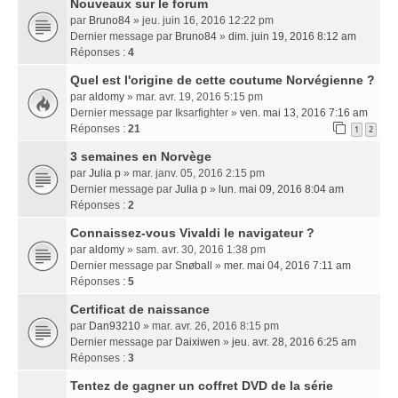
Nouveaux sur le forum
par
Bruno84
» jeu. juin 16, 2016 12:22 pm
Dernier message par
Bruno84
»
dim. juin 19, 2016 8:12 am
Réponses :
4
Quel est l'origine de cette coutume Norvégienne ?
par
aldomy
» mar. avr. 19, 2016 5:15 pm
Dernier message par
Iksarfighter
»
ven. mai 13, 2016 7:16 am
Réponses :
21
1
2
3 semaines en Norvège
par
Julia p
» mar. janv. 05, 2016 2:15 pm
Dernier message par
Julia p
»
lun. mai 09, 2016 8:04 am
Réponses :
2
Connaissez-vous Vivaldi le navigateur ?
par
aldomy
» sam. avr. 30, 2016 1:38 pm
Dernier message par
Snøball
»
mer. mai 04, 2016 7:11 am
Réponses :
5
Certificat de naissance
par
Dan93210
» mar. avr. 26, 2016 8:15 pm
Dernier message par
Daixiwen
»
jeu. avr. 28, 2016 6:25 am
Réponses :
3
Tentez de gagner un coffret DVD de la série