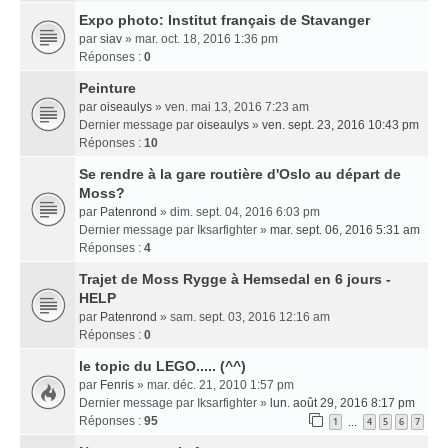
Expo photo: Institut français de Stavanger
par
siav
» mar. oct. 18, 2016 1:36 pm
Réponses :
0
Peinture
par
oiseaulys
» ven. mai 13, 2016 7:23 am
Dernier message par
oiseaulys
»
ven. sept. 23, 2016 10:43 pm
Réponses :
10
Se rendre à la gare routière d'Oslo au départ de
Moss?
par
Patenrond
» dim. sept. 04, 2016 6:03 pm
Dernier message par
Iksarfighter
»
mar. sept. 06, 2016 5:31 am
Réponses :
4
Trajet de Moss Rygge à Hemsedal en 6 jours -
HELP
par
Patenrond
» sam. sept. 03, 2016 12:16 am
Réponses :
0
le topic du LEGO..... (^^)
par
Fenris
» mar. déc. 21, 2010 1:57 pm
Dernier message par
Iksarfighter
»
lun. août 29, 2016 8:17 pm
Réponses :
95
1
4
5
6
7
…