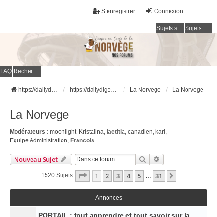
S’enregistrer
Connexion
Sujets sans réponse
Sujets actifs
FAQ
Rechercher
https://dailydigesthub.com
https://dailydigesthub.com
La Norvege
La Norvege
La Norvege
Modérateurs :
moonlight
,
Kristalina
,
laetitia
,
canadien
,
kari
,
Equipe Administration
,
Francois
Rechercher
Recherche Avancé
Nouveau Sujet
Page
1
Sur
31
1
2
3
4
5
31
Suivante
1520 Sujets
…
Annonces
PORTAIL : tout apprendre et tout savoir sur la