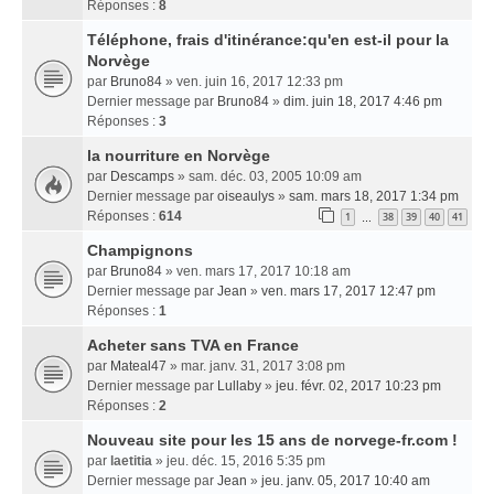
Réponses :
8
Téléphone, frais d'itinérance:qu'en est-il pour la
Norvège
par
Bruno84
» ven. juin 16, 2017 12:33 pm
Dernier message par
Bruno84
»
dim. juin 18, 2017 4:46 pm
Réponses :
3
la nourriture en Norvège
par
Descamps
» sam. déc. 03, 2005 10:09 am
Dernier message par
oiseaulys
»
sam. mars 18, 2017 1:34 pm
Réponses :
614
1
38
39
40
41
…
Champignons
par
Bruno84
» ven. mars 17, 2017 10:18 am
Dernier message par
Jean
»
ven. mars 17, 2017 12:47 pm
Réponses :
1
Acheter sans TVA en France
par
Mateal47
» mar. janv. 31, 2017 3:08 pm
Dernier message par
Lullaby
»
jeu. févr. 02, 2017 10:23 pm
Réponses :
2
Nouveau site pour les 15 ans de norvege-fr.com !
par
laetitia
» jeu. déc. 15, 2016 5:35 pm
Dernier message par
Jean
»
jeu. janv. 05, 2017 10:40 am