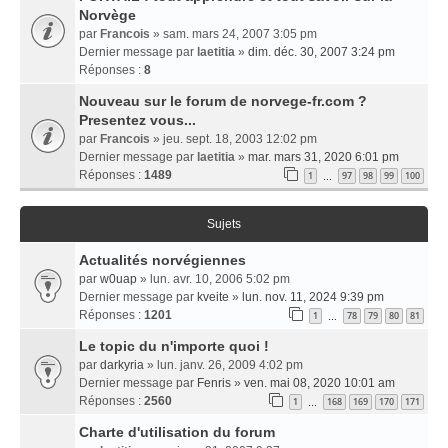
Norvège
par
Francois
» sam. mars 24, 2007 3:05 pm
Dernier message par
laetitia
»
dim. déc. 30, 2007 3:24 pm
Réponses :
8
Nouveau sur le forum de norvege-fr.com ?
Presentez vous...
par
Francois
» jeu. sept. 18, 2003 12:02 pm
Dernier message par
laetitia
»
mar. mars 31, 2020 6:01 pm
Réponses :
1489
1
97
98
99
100
…
Sujets
Actualités norvégiennes
par
w0uap
» lun. avr. 10, 2006 5:02 pm
Dernier message par
kveite
»
lun. nov. 11, 2024 9:39 pm
Réponses :
1201
1
78
79
80
81
…
Le topic du n'importe quoi !
par
darkyria
» lun. janv. 26, 2009 4:02 pm
Dernier message par
Fenris
»
ven. mai 08, 2020 10:01 am
Réponses :
2560
1
168
169
170
171
…
Charte d'utilisation du forum