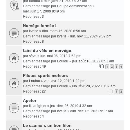
par
laetitia
» mer. janv. 31, 2007 9:37 am
Dernier message par
Equipe Administration
»
mer. juin 17, 2009 8:49 pm
Réponses :
3
Norvège fermée !
par
kveite
» dim. mars 15, 2020 6:58 am
Dernier message par
kveite
»
lun. nov. 11, 2024 9:59 pm
Réponses :
8
faire du vélo en norvège
par
sève
» lun. mai 06, 2013 7:53 pm
Dernier message par
Loulou
»
jeu. août 18, 2022 8:51 am
Réponses :
49
1
2
3
4
Pilotes sports moteurs
par
Loulou
» ven. avr. 12, 2019 1:22 pm
Dernier message par
Loulou
»
lun. févr. 28, 2022 10:07 am
Réponses :
27
1
2
Apetor
par
Iksarfighter
» jeu. déc. 26, 2019 4:32 am
Dernier message par
kveite
»
dim. déc. 05, 2021 9:17 am
Réponses :
4
Le saumon, un bon filon