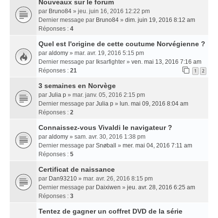
Nouveaux sur le forum
par
Bruno84
» jeu. juin 16, 2016 12:22 pm
Dernier message par
Bruno84
»
dim. juin 19, 2016 8:12 am
Réponses :
4
Quel est l'origine de cette coutume Norvégienne ?
par
aldomy
» mar. avr. 19, 2016 5:15 pm
Dernier message par
Iksarfighter
»
ven. mai 13, 2016 7:16 am
Réponses :
21
1
2
3 semaines en Norvège
par
Julia p
» mar. janv. 05, 2016 2:15 pm
Dernier message par
Julia p
»
lun. mai 09, 2016 8:04 am
Réponses :
2
Connaissez-vous Vivaldi le navigateur ?
par
aldomy
» sam. avr. 30, 2016 1:38 pm
Dernier message par
Snøball
»
mer. mai 04, 2016 7:11 am
Réponses :
5
Certificat de naissance
par
Dan93210
» mar. avr. 26, 2016 8:15 pm
Dernier message par
Daixiwen
»
jeu. avr. 28, 2016 6:25 am
Réponses :
3
Tentez de gagner un coffret DVD de la série