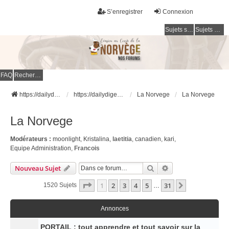
S’enregistrer
Connexion
Sujets sans réponse
Sujets actifs
FAQ
Rechercher
https://dailydigesthub.com
https://dailydigesthub.com
La Norvege
La Norvege
La Norvege
Modérateurs :
moonlight
,
Kristalina
,
laetitia
,
canadien
,
kari
,
Equipe Administration
,
Francois
Rechercher
Recherche Avancé
Nouveau Sujet
Page
1
Sur
31
1
2
3
4
5
31
Suivante
1520 Sujets
…
Annonces
PORTAIL : tout apprendre et tout savoir sur la