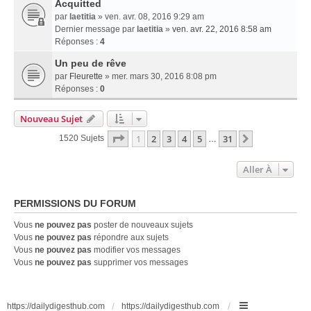
Acquitted
par
laetitia
» ven. avr. 08, 2016 9:29 am
Dernier message par
laetitia
»
ven. avr. 22, 2016 8:58 am
Réponses :
4
Un peu de rêve
par
Fleurette
» mer. mars 30, 2016 8:08 pm
Réponses :
0
Nouveau Sujet
Page
1
Sur
31
1
2
3
4
5
31
Suivante
1520 Sujets
…
Aller À
PERMISSIONS DU FORUM
Vous
ne pouvez pas
poster de nouveaux sujets
Vous
ne pouvez pas
répondre aux sujets
Vous
ne pouvez pas
modifier vos messages
Vous
ne pouvez pas
supprimer vos messages
https://dailydigesthub.com
https://dailydigesthub.com