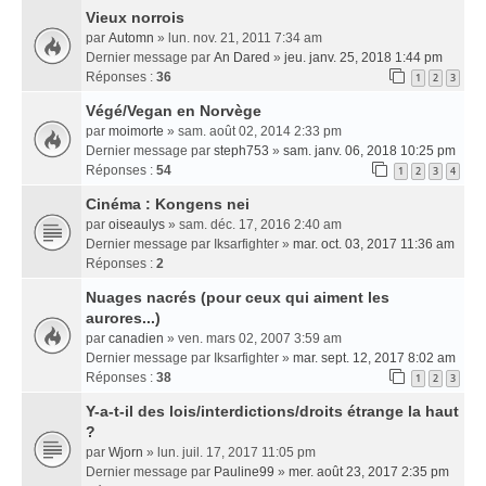
Vieux norrois
par
Automn
» lun. nov. 21, 2011 7:34 am
Dernier message par
An Dared
»
jeu. janv. 25, 2018 1:44 pm
Réponses :
36
1
2
3
Végé/Vegan en Norvège
par
moimorte
» sam. août 02, 2014 2:33 pm
Dernier message par
steph753
»
sam. janv. 06, 2018 10:25 pm
Réponses :
54
1
2
3
4
Cinéma : Kongens nei
par
oiseaulys
» sam. déc. 17, 2016 2:40 am
Dernier message par
Iksarfighter
»
mar. oct. 03, 2017 11:36 am
Réponses :
2
Nuages nacrés (pour ceux qui aiment les
aurores...)
par
canadien
» ven. mars 02, 2007 3:59 am
Dernier message par
Iksarfighter
»
mar. sept. 12, 2017 8:02 am
Réponses :
38
1
2
3
Y-a-t-il des lois/interdictions/droits étrange la haut
?
par
Wjorn
» lun. juil. 17, 2017 11:05 pm
Dernier message par
Pauline99
»
mer. août 23, 2017 2:35 pm