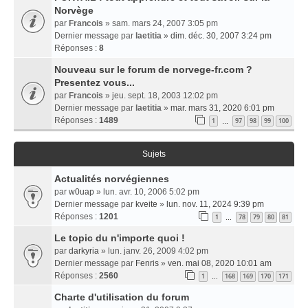
Norvège
par
Francois
» sam. mars 24, 2007 3:05 pm
Dernier message par
laetitia
»
dim. déc. 30, 2007 3:24 pm
Réponses :
8
Nouveau sur le forum de norvege-fr.com ?
Presentez vous...
par
Francois
» jeu. sept. 18, 2003 12:02 pm
Dernier message par
laetitia
»
mar. mars 31, 2020 6:01 pm
Réponses :
1489
1
97
98
99
100
…
Sujets
Actualités norvégiennes
par
w0uap
» lun. avr. 10, 2006 5:02 pm
Dernier message par
kveite
»
lun. nov. 11, 2024 9:39 pm
Réponses :
1201
1
78
79
80
81
…
Le topic du n'importe quoi !
par
darkyria
» lun. janv. 26, 2009 4:02 pm
Dernier message par
Fenris
»
ven. mai 08, 2020 10:01 am
Réponses :
2560
1
168
169
170
171
…
Charte d'utilisation du forum