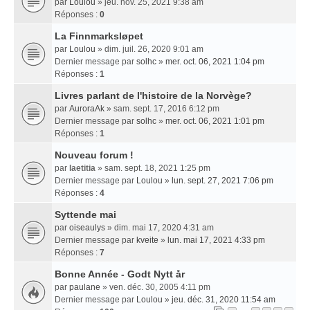
par
Loulou
» jeu. nov. 25, 2021 9:38 am
Réponses :
0
La Finnmarksløpet
par
Loulou
» dim. juil. 26, 2020 9:01 am
Dernier message par
solhc
»
mer. oct. 06, 2021 1:04 pm
Réponses :
1
Livres parlant de l'histoire de la Norvège?
par
AuroraAk
» sam. sept. 17, 2016 6:12 pm
Dernier message par
solhc
»
mer. oct. 06, 2021 1:01 pm
Réponses :
1
Nouveau forum !
par
laetitia
» sam. sept. 18, 2021 1:25 pm
Dernier message par
Loulou
»
lun. sept. 27, 2021 7:06 pm
Réponses :
4
Syttende mai
par
oiseaulys
» dim. mai 17, 2020 4:31 am
Dernier message par
kveite
»
lun. mai 17, 2021 4:33 pm
Réponses :
7
Bonne Année - Godt Nytt år
par
paulane
» ven. déc. 30, 2005 4:11 pm
Dernier message par
Loulou
»
jeu. déc. 31, 2020 11:54 am