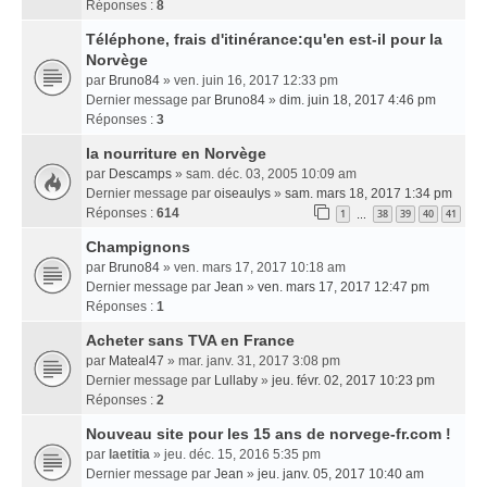
Réponses :
8
Téléphone, frais d'itinérance:qu'en est-il pour la
Norvège
par
Bruno84
» ven. juin 16, 2017 12:33 pm
Dernier message par
Bruno84
»
dim. juin 18, 2017 4:46 pm
Réponses :
3
la nourriture en Norvège
par
Descamps
» sam. déc. 03, 2005 10:09 am
Dernier message par
oiseaulys
»
sam. mars 18, 2017 1:34 pm
Réponses :
614
1
38
39
40
41
…
Champignons
par
Bruno84
» ven. mars 17, 2017 10:18 am
Dernier message par
Jean
»
ven. mars 17, 2017 12:47 pm
Réponses :
1
Acheter sans TVA en France
par
Mateal47
» mar. janv. 31, 2017 3:08 pm
Dernier message par
Lullaby
»
jeu. févr. 02, 2017 10:23 pm
Réponses :
2
Nouveau site pour les 15 ans de norvege-fr.com !
par
laetitia
» jeu. déc. 15, 2016 5:35 pm
Dernier message par
Jean
»
jeu. janv. 05, 2017 10:40 am