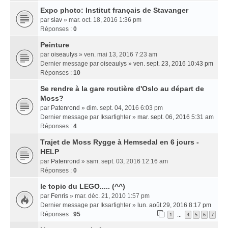
Expo photo: Institut français de Stavanger
par
siav
» mar. oct. 18, 2016 1:36 pm
Réponses :
0
Peinture
par
oiseaulys
» ven. mai 13, 2016 7:23 am
Dernier message par
oiseaulys
»
ven. sept. 23, 2016 10:43 pm
Réponses :
10
Se rendre à la gare routière d'Oslo au départ de
Moss?
par
Patenrond
» dim. sept. 04, 2016 6:03 pm
Dernier message par
Iksarfighter
»
mar. sept. 06, 2016 5:31 am
Réponses :
4
Trajet de Moss Rygge à Hemsedal en 6 jours -
HELP
par
Patenrond
» sam. sept. 03, 2016 12:16 am
Réponses :
0
le topic du LEGO..... (^^)
par
Fenris
» mar. déc. 21, 2010 1:57 pm
Dernier message par
Iksarfighter
»
lun. août 29, 2016 8:17 pm
Réponses :
95
1
4
5
6
7
…