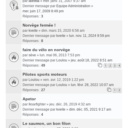
par
laetitia
» mer. janv. 31, 2007 9:37 am
Dernier message par
Equipe Administration
»
mer. juin 17, 2009 8:49 pm
Réponses :
3
Norvège fermée !
par
kveite
» dim. mars 15, 2020 6:58 am
Dernier message par
kveite
»
lun. nov. 11, 2024 9:59 pm
Réponses :
8
faire du vélo en norvège
par
sève
» lun. mai 06, 2013 7:53 pm
Dernier message par
Loulou
»
jeu. août 18, 2022 8:51 am
Réponses :
49
1
2
3
4
Pilotes sports moteurs
par
Loulou
» ven. avr. 12, 2019 1:22 pm
Dernier message par
Loulou
»
lun. févr. 28, 2022 10:07 am
Réponses :
27
1
2
Apetor
par
Iksarfighter
» jeu. déc. 26, 2019 4:32 am
Dernier message par
kveite
»
dim. déc. 05, 2021 9:17 am
Réponses :
4
Le saumon, un bon filon