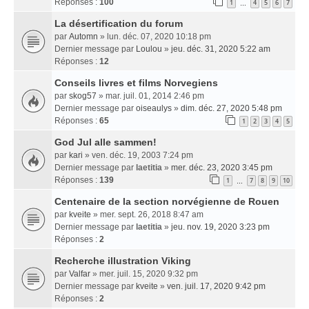
Réponses :
100
1
4
5
6
7
…
La désertification du forum
par
Automn
» lun. déc. 07, 2020 10:18 pm
Dernier message par
Loulou
»
jeu. déc. 31, 2020 5:22 am
Réponses :
12
Conseils livres et films Norvegiens
par
skog57
» mar. juil. 01, 2014 2:46 pm
Dernier message par
oiseaulys
»
dim. déc. 27, 2020 5:48 pm
Réponses :
65
1
2
3
4
5
God Jul alle sammen!
par
kari
» ven. déc. 19, 2003 7:24 pm
Dernier message par
laetitia
»
mer. déc. 23, 2020 3:45 pm
Réponses :
139
1
7
8
9
10
…
Centenaire de la section norvégienne de Rouen
par
kveite
» mer. sept. 26, 2018 8:47 am
Dernier message par
laetitia
»
jeu. nov. 19, 2020 3:23 pm
Réponses :
2
Recherche illustration Viking
par
Valfar
» mer. juil. 15, 2020 9:32 pm
Dernier message par
kveite
»
ven. juil. 17, 2020 9:42 pm
Réponses :
2