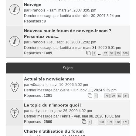
Norvège
par
Francois
» sam. mars 24, 2007 3:05 pm
Dernier message par
laetitia
»
dim. déc. 30, 2007 3:24 pm
Réponses :
8
Nouveau sur le forum de norvege-fr.com ?
Presentez vous...
par
Francois
» jeu. sept. 18, 2003 12:02 pm
Dernier message par
laetitia
»
mar. mars 31, 2020 6:01 pm
Réponses :
1489
1
97
98
99
100
…
Sujets
Actualités norvégiennes
par
w0uap
» lun. avr. 10, 2006 5:02 pm
Dernier message par
kveite
»
lun. nov. 11, 2024 9:39 pm
Réponses :
1201
1
78
79
80
81
…
Le topic du n'importe quoi !
par
darkyria
» lun. janv. 26, 2009 4:02 pm
Dernier message par
Fenris
»
ven. mai 08, 2020 10:01 am
Réponses :
2560
1
168
169
170
171
…
Charte d'utilisation du forum