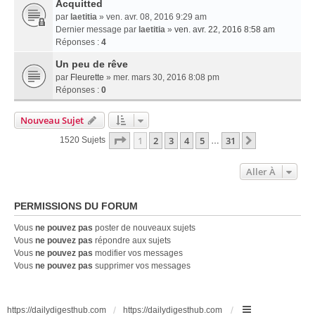
Acquitted
par
laetitia
» ven. avr. 08, 2016 9:29 am
Dernier message par
laetitia
»
ven. avr. 22, 2016 8:58 am
Réponses :
4
Un peu de rêve
par
Fleurette
» mer. mars 30, 2016 8:08 pm
Réponses :
0
Nouveau Sujet
Page
1
Sur
31
1
2
3
4
5
31
Suivante
1520 Sujets
…
Aller À
PERMISSIONS DU FORUM
Vous
ne pouvez pas
poster de nouveaux sujets
Vous
ne pouvez pas
répondre aux sujets
Vous
ne pouvez pas
modifier vos messages
Vous
ne pouvez pas
supprimer vos messages
https://dailydigesthub.com
https://dailydigesthub.com