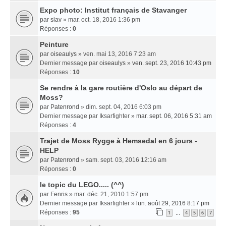
Expo photo: Institut français de Stavanger
par
siav
» mar. oct. 18, 2016 1:36 pm
Réponses :
0
Peinture
par
oiseaulys
» ven. mai 13, 2016 7:23 am
Dernier message par
oiseaulys
»
ven. sept. 23, 2016 10:43 pm
Réponses :
10
Se rendre à la gare routière d'Oslo au départ de
Moss?
par
Patenrond
» dim. sept. 04, 2016 6:03 pm
Dernier message par
Iksarfighter
»
mar. sept. 06, 2016 5:31 am
Réponses :
4
Trajet de Moss Rygge à Hemsedal en 6 jours -
HELP
par
Patenrond
» sam. sept. 03, 2016 12:16 am
Réponses :
0
le topic du LEGO..... (^^)
par
Fenris
» mar. déc. 21, 2010 1:57 pm
Dernier message par
Iksarfighter
»
lun. août 29, 2016 8:17 pm
Réponses :
95
1
4
5
6
7
…