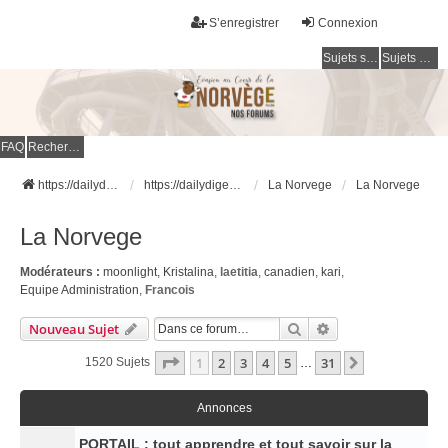
S’enregistrer
Connexion
Sujets sans réponse
Sujets actifs
FAQ
Rechercher
https://dailydigesthub.com
https://dailydigesthub.com
La Norvege
La Norvege
La Norvege
Modérateurs :
moonlight
,
Kristalina
,
laetitia
,
canadien
,
kari
,
Equipe Administration
,
Francois
Rechercher
Recherche Avancé
Nouveau Sujet
Page
1
Sur
31
1
2
3
4
5
31
Suivante
1520 Sujets
…
Annonces
PORTAIL : tout apprendre et tout savoir sur la