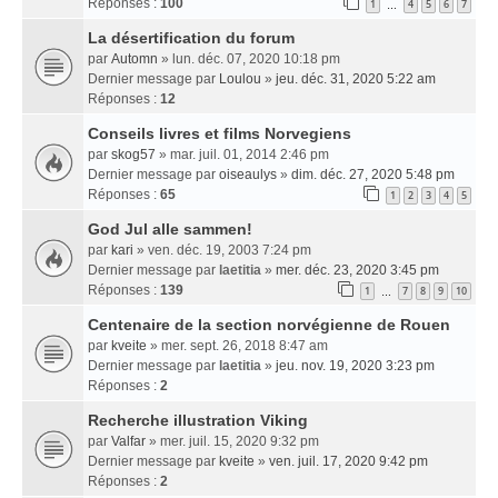
Réponses :
100
1
4
5
6
7
…
La désertification du forum
par
Automn
» lun. déc. 07, 2020 10:18 pm
Dernier message par
Loulou
»
jeu. déc. 31, 2020 5:22 am
Réponses :
12
Conseils livres et films Norvegiens
par
skog57
» mar. juil. 01, 2014 2:46 pm
Dernier message par
oiseaulys
»
dim. déc. 27, 2020 5:48 pm
Réponses :
65
1
2
3
4
5
God Jul alle sammen!
par
kari
» ven. déc. 19, 2003 7:24 pm
Dernier message par
laetitia
»
mer. déc. 23, 2020 3:45 pm
Réponses :
139
1
7
8
9
10
…
Centenaire de la section norvégienne de Rouen
par
kveite
» mer. sept. 26, 2018 8:47 am
Dernier message par
laetitia
»
jeu. nov. 19, 2020 3:23 pm
Réponses :
2
Recherche illustration Viking
par
Valfar
» mer. juil. 15, 2020 9:32 pm
Dernier message par
kveite
»
ven. juil. 17, 2020 9:42 pm
Réponses :
2