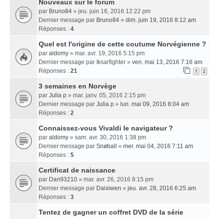
Nouveaux sur le forum
par
Bruno84
» jeu. juin 16, 2016 12:22 pm
Dernier message par
Bruno84
»
dim. juin 19, 2016 8:12 am
Réponses :
4
Quel est l'origine de cette coutume Norvégienne ?
par
aldomy
» mar. avr. 19, 2016 5:15 pm
Dernier message par
Iksarfighter
»
ven. mai 13, 2016 7:16 am
Réponses :
21
1
2
3 semaines en Norvège
par
Julia p
» mar. janv. 05, 2016 2:15 pm
Dernier message par
Julia p
»
lun. mai 09, 2016 8:04 am
Réponses :
2
Connaissez-vous Vivaldi le navigateur ?
par
aldomy
» sam. avr. 30, 2016 1:38 pm
Dernier message par
Snøball
»
mer. mai 04, 2016 7:11 am
Réponses :
5
Certificat de naissance
par
Dan93210
» mar. avr. 26, 2016 8:15 pm
Dernier message par
Daixiwen
»
jeu. avr. 28, 2016 6:25 am
Réponses :
3
Tentez de gagner un coffret DVD de la série