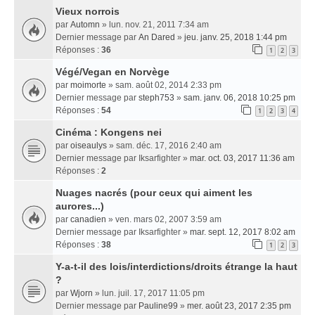
Vieux norrois
par
Automn
» lun. nov. 21, 2011 7:34 am
Dernier message par
An Dared
»
jeu. janv. 25, 2018 1:44 pm
Réponses :
36
1
2
3
Végé/Vegan en Norvège
par
moimorte
» sam. août 02, 2014 2:33 pm
Dernier message par
steph753
»
sam. janv. 06, 2018 10:25 pm
Réponses :
54
1
2
3
4
Cinéma : Kongens nei
par
oiseaulys
» sam. déc. 17, 2016 2:40 am
Dernier message par
Iksarfighter
»
mar. oct. 03, 2017 11:36 am
Réponses :
2
Nuages nacrés (pour ceux qui aiment les
aurores...)
par
canadien
» ven. mars 02, 2007 3:59 am
Dernier message par
Iksarfighter
»
mar. sept. 12, 2017 8:02 am
Réponses :
38
1
2
3
Y-a-t-il des lois/interdictions/droits étrange la haut
?
par
Wjorn
» lun. juil. 17, 2017 11:05 pm
Dernier message par
Pauline99
»
mer. août 23, 2017 2:35 pm