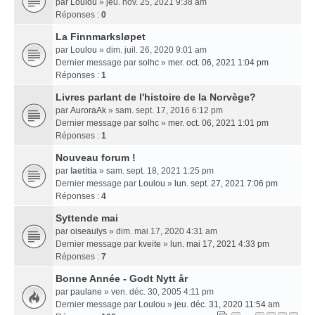
par
Loulou
» jeu. nov. 25, 2021 9:38 am
Réponses :
0
La Finnmarksløpet
par
Loulou
» dim. juil. 26, 2020 9:01 am
Dernier message par
solhc
»
mer. oct. 06, 2021 1:04 pm
Réponses :
1
Livres parlant de l'histoire de la Norvège?
par
AuroraAk
» sam. sept. 17, 2016 6:12 pm
Dernier message par
solhc
»
mer. oct. 06, 2021 1:01 pm
Réponses :
1
Nouveau forum !
par
laetitia
» sam. sept. 18, 2021 1:25 pm
Dernier message par
Loulou
»
lun. sept. 27, 2021 7:06 pm
Réponses :
4
Syttende mai
par
oiseaulys
» dim. mai 17, 2020 4:31 am
Dernier message par
kveite
»
lun. mai 17, 2021 4:33 pm
Réponses :
7
Bonne Année - Godt Nytt år
par
paulane
» ven. déc. 30, 2005 4:11 pm
Dernier message par
Loulou
»
jeu. déc. 31, 2020 11:54 am