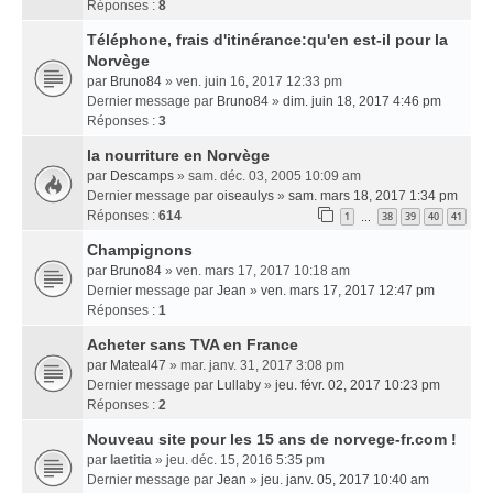
Réponses :
8
Téléphone, frais d'itinérance:qu'en est-il pour la
Norvège
par
Bruno84
» ven. juin 16, 2017 12:33 pm
Dernier message par
Bruno84
»
dim. juin 18, 2017 4:46 pm
Réponses :
3
la nourriture en Norvège
par
Descamps
» sam. déc. 03, 2005 10:09 am
Dernier message par
oiseaulys
»
sam. mars 18, 2017 1:34 pm
Réponses :
614
1
38
39
40
41
…
Champignons
par
Bruno84
» ven. mars 17, 2017 10:18 am
Dernier message par
Jean
»
ven. mars 17, 2017 12:47 pm
Réponses :
1
Acheter sans TVA en France
par
Mateal47
» mar. janv. 31, 2017 3:08 pm
Dernier message par
Lullaby
»
jeu. févr. 02, 2017 10:23 pm
Réponses :
2
Nouveau site pour les 15 ans de norvege-fr.com !
par
laetitia
» jeu. déc. 15, 2016 5:35 pm
Dernier message par
Jean
»
jeu. janv. 05, 2017 10:40 am