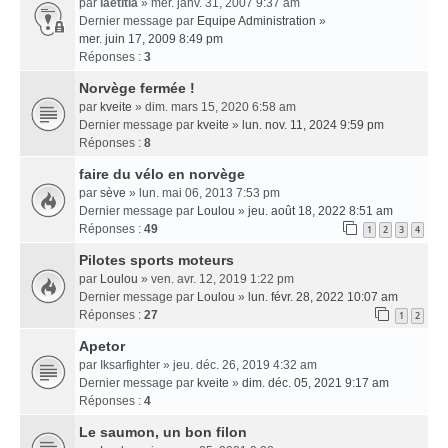
par
laetitia
» mer. janv. 31, 2007 9:37 am
Dernier message par
Equipe Administration
»
mer. juin 17, 2009 8:49 pm
Réponses :
3
Norvège fermée !
par
kveite
» dim. mars 15, 2020 6:58 am
Dernier message par
kveite
»
lun. nov. 11, 2024 9:59 pm
Réponses :
8
faire du vélo en norvège
par
sève
» lun. mai 06, 2013 7:53 pm
Dernier message par
Loulou
»
jeu. août 18, 2022 8:51 am
Réponses :
49
1
2
3
4
Pilotes sports moteurs
par
Loulou
» ven. avr. 12, 2019 1:22 pm
Dernier message par
Loulou
»
lun. févr. 28, 2022 10:07 am
Réponses :
27
1
2
Apetor
par
Iksarfighter
» jeu. déc. 26, 2019 4:32 am
Dernier message par
kveite
»
dim. déc. 05, 2021 9:17 am
Réponses :
4
Le saumon, un bon filon