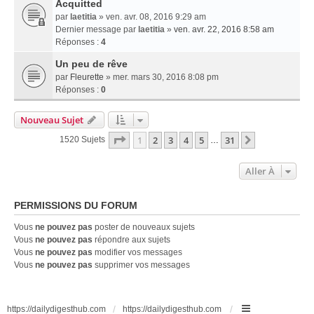
Acquitted
par
laetitia
» ven. avr. 08, 2016 9:29 am
Dernier message par
laetitia
»
ven. avr. 22, 2016 8:58 am
Réponses :
4
Un peu de rêve
par
Fleurette
» mer. mars 30, 2016 8:08 pm
Réponses :
0
Nouveau Sujet
Page
1
Sur
31
1
2
3
4
5
31
Suivante
1520 Sujets
…
Aller À
PERMISSIONS DU FORUM
Vous
ne pouvez pas
poster de nouveaux sujets
Vous
ne pouvez pas
répondre aux sujets
Vous
ne pouvez pas
modifier vos messages
Vous
ne pouvez pas
supprimer vos messages
https://dailydigesthub.com
https://dailydigesthub.com