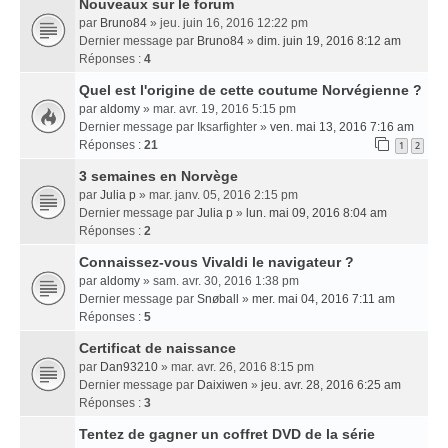
Nouveaux sur le forum
par
Bruno84
» jeu. juin 16, 2016 12:22 pm
Dernier message par
Bruno84
»
dim. juin 19, 2016 8:12 am
Réponses :
4
Quel est l'origine de cette coutume Norvégienne ?
par
aldomy
» mar. avr. 19, 2016 5:15 pm
Dernier message par
Iksarfighter
»
ven. mai 13, 2016 7:16 am
Réponses :
21
1
2
3 semaines en Norvège
par
Julia p
» mar. janv. 05, 2016 2:15 pm
Dernier message par
Julia p
»
lun. mai 09, 2016 8:04 am
Réponses :
2
Connaissez-vous Vivaldi le navigateur ?
par
aldomy
» sam. avr. 30, 2016 1:38 pm
Dernier message par
Snøball
»
mer. mai 04, 2016 7:11 am
Réponses :
5
Certificat de naissance
par
Dan93210
» mar. avr. 26, 2016 8:15 pm
Dernier message par
Daixiwen
»
jeu. avr. 28, 2016 6:25 am
Réponses :
3
Tentez de gagner un coffret DVD de la série