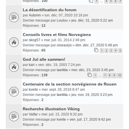
Réponses :
100
1
4
5
6
7
…
La désertification du forum
par
Automn
» lun. déc. 07, 2020 10:18 pm
Dernier message par
Loulou
»
jeu. déc. 31, 2020 5:22 am
Réponses :
12
Conseils livres et films Norvegiens
par
skog57
» mar. juil. 01, 2014 2:46 pm
Dernier message par
oiseaulys
»
dim. déc. 27, 2020 5:48 pm
Réponses :
65
1
2
3
4
5
God Jul alle sammen!
par
kari
» ven. déc. 19, 2003 7:24 pm
Dernier message par
laetitia
»
mer. déc. 23, 2020 3:45 pm
Réponses :
139
1
7
8
9
10
…
Centenaire de la section norvégienne de Rouen
par
kveite
» mer. sept. 26, 2018 8:47 am
Dernier message par
laetitia
»
jeu. nov. 19, 2020 3:23 pm
Réponses :
2
Recherche illustration Viking
par
Valfar
» mer. juil. 15, 2020 9:32 pm
Dernier message par
kveite
»
ven. juil. 17, 2020 9:42 pm
Réponses :
2