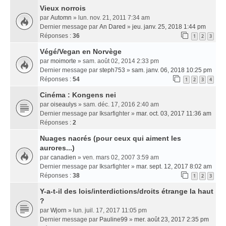
Vieux norrois
par
Automn
» lun. nov. 21, 2011 7:34 am
Dernier message par
An Dared
»
jeu. janv. 25, 2018 1:44 pm
Réponses :
36
1
2
3
Végé/Vegan en Norvège
par
moimorte
» sam. août 02, 2014 2:33 pm
Dernier message par
steph753
»
sam. janv. 06, 2018 10:25 pm
Réponses :
54
1
2
3
4
Cinéma : Kongens nei
par
oiseaulys
» sam. déc. 17, 2016 2:40 am
Dernier message par
Iksarfighter
»
mar. oct. 03, 2017 11:36 am
Réponses :
2
Nuages nacrés (pour ceux qui aiment les
aurores...)
par
canadien
» ven. mars 02, 2007 3:59 am
Dernier message par
Iksarfighter
»
mar. sept. 12, 2017 8:02 am
Réponses :
38
1
2
3
Y-a-t-il des lois/interdictions/droits étrange la haut
?
par
Wjorn
» lun. juil. 17, 2017 11:05 pm
Dernier message par
Pauline99
»
mer. août 23, 2017 2:35 pm