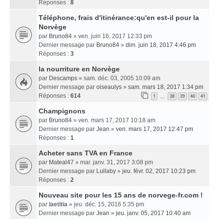
Réponses :
8
Téléphone, frais d'itinérance:qu'en est-il pour la
Norvège
par
Bruno84
» ven. juin 16, 2017 12:33 pm
Dernier message par
Bruno84
»
dim. juin 18, 2017 4:46 pm
Réponses :
3
la nourriture en Norvège
par
Descamps
» sam. déc. 03, 2005 10:09 am
Dernier message par
oiseaulys
»
sam. mars 18, 2017 1:34 pm
Réponses :
614
1
38
39
40
41
…
Champignons
par
Bruno84
» ven. mars 17, 2017 10:18 am
Dernier message par
Jean
»
ven. mars 17, 2017 12:47 pm
Réponses :
1
Acheter sans TVA en France
par
Mateal47
» mar. janv. 31, 2017 3:08 pm
Dernier message par
Lullaby
»
jeu. févr. 02, 2017 10:23 pm
Réponses :
2
Nouveau site pour les 15 ans de norvege-fr.com !
par
laetitia
» jeu. déc. 15, 2016 5:35 pm
Dernier message par
Jean
»
jeu. janv. 05, 2017 10:40 am