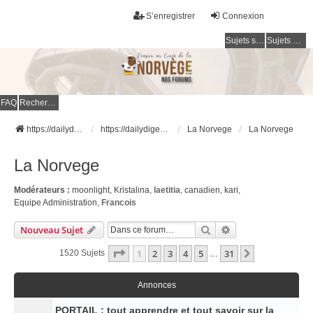
S’enregistrer
Connexion
Sujets sans réponse
Sujets actifs
FAQ
Rechercher
https://dailydigesthub.com
https://dailydigesthub.com
La Norvege
La Norvege
La Norvege
Modérateurs :
moonlight
,
Kristalina
,
laetitia
,
canadien
,
kari
,
Equipe Administration
,
Francois
Rechercher
Recherche Avancé
Nouveau Sujet
Page
1
Sur
31
1
2
3
4
5
31
Suivante
1520 Sujets
…
Annonces
PORTAIL : tout apprendre et tout savoir sur la