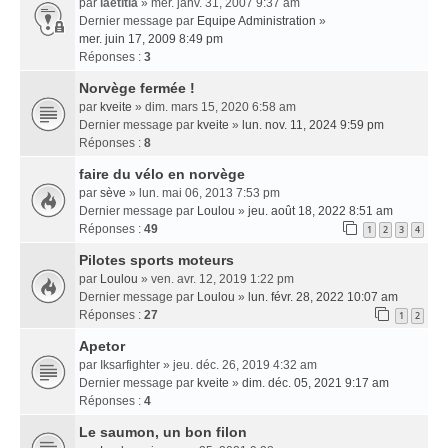
par
laetitia
» mer. janv. 31, 2007 9:37 am
Dernier message par
Equipe Administration
»
mer. juin 17, 2009 8:49 pm
Réponses :
3
Norvège fermée !
par
kveite
» dim. mars 15, 2020 6:58 am
Dernier message par
kveite
»
lun. nov. 11, 2024 9:59 pm
Réponses :
8
faire du vélo en norvège
par
sève
» lun. mai 06, 2013 7:53 pm
Dernier message par
Loulou
»
jeu. août 18, 2022 8:51 am
Réponses :
49
1
2
3
4
Pilotes sports moteurs
par
Loulou
» ven. avr. 12, 2019 1:22 pm
Dernier message par
Loulou
»
lun. févr. 28, 2022 10:07 am
Réponses :
27
1
2
Apetor
par
Iksarfighter
» jeu. déc. 26, 2019 4:32 am
Dernier message par
kveite
»
dim. déc. 05, 2021 9:17 am
Réponses :
4
Le saumon, un bon filon