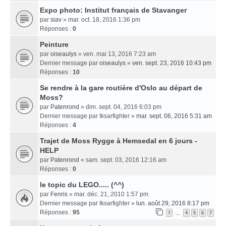
Expo photo: Institut français de Stavanger
par
siav
» mar. oct. 18, 2016 1:36 pm
Réponses :
0
Peinture
par
oiseaulys
» ven. mai 13, 2016 7:23 am
Dernier message par
oiseaulys
»
ven. sept. 23, 2016 10:43 pm
Réponses :
10
Se rendre à la gare routière d'Oslo au départ de
Moss?
par
Patenrond
» dim. sept. 04, 2016 6:03 pm
Dernier message par
Iksarfighter
»
mar. sept. 06, 2016 5:31 am
Réponses :
4
Trajet de Moss Rygge à Hemsedal en 6 jours -
HELP
par
Patenrond
» sam. sept. 03, 2016 12:16 am
Réponses :
0
le topic du LEGO..... (^^)
par
Fenris
» mar. déc. 21, 2010 1:57 pm
Dernier message par
Iksarfighter
»
lun. août 29, 2016 8:17 pm
Réponses :
95
1
4
5
6
7
…