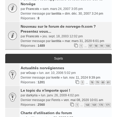
Norvège
par
Francois
» sam. mars 24, 2007 3:05 pm
Dernier message par
laetitia
»
dim. déc. 30, 2007 3:24 pm
Réponses :
8
Nouveau sur le forum de norvege-fr.com ?
Presentez vous...
par
Francois
» jeu. sept. 18, 2003 12:02 pm
Dernier message par
laetitia
»
mar. mars 31, 2020 6:01 pm
Réponses :
1489
1
97
98
99
100
…
Sujets
Actualités norvégiennes
par
w0uap
» lun. avr. 10, 2006 5:02 pm
Dernier message par
kveite
»
lun. nov. 11, 2024 9:39 pm
Réponses :
1201
1
78
79
80
81
…
Le topic du n'importe quoi !
par
darkyria
» lun. janv. 26, 2009 4:02 pm
Dernier message par
Fenris
»
ven. mai 08, 2020 10:01 am
Réponses :
2560
1
168
169
170
171
…
Charte d'utilisation du forum