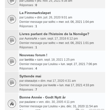
par
Loulou
» jeu. nov. 25, 2021 9:38 am
Réponses :
0
La Finnmarksløpet
par
Loulou
» dim. juil. 26, 2020 9:01 am
Dernier message par
solhc
»
mer. oct. 06, 2021 1:04 pm
Réponses :
1
Livres parlant de l'histoire de la Norvège?
par
AuroraAk
» sam. sept. 17, 2016 6:12 pm
Dernier message par
solhc
»
mer. oct. 06, 2021 1:01 pm
Réponses :
1
Nouveau forum !
par
laetitia
» sam. sept. 18, 2021 1:25 pm
Dernier message par
Loulou
»
lun. sept. 27, 2021 7:06 pm
Réponses :
4
Syttende mai
par
oiseaulys
» dim. mai 17, 2020 4:31 am
Dernier message par
kveite
»
lun. mai 17, 2021 4:33 pm
Réponses :
7
Bonne Année - Godt Nytt år
par
paulane
» ven. déc. 30, 2005 4:11 pm
Dernier message par
Loulou
»
jeu. déc. 31, 2020 11:54 am