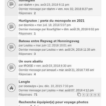
norvégien
par
rdahm
» jeu. août 23, 2018 6:11 pm
Dernier message par
rdahm
»
ven. nov. 02, 2018 8:27 pm
Réponses :
2
Hurtigruten : perte du monopole en 2021
par
docnico
» mer. juil. 18, 2018 5:07 pm
Dernier message par
Iksarfighter
»
dim. août 26, 2018 6:02 pm
Réponses :
1
Bateau entre Repvag et Honningsvag
par
Loulou
» mar. juin 12, 2018 10:01 am
Dernier message par
Loulou
»
ven. août 24, 2018 11:35 am
Réponses :
3
Un ours abattu
par
IROISE
» ven. août 03, 2018 8:30 am
Dernier message par
arnaud
»
mar. août 21, 2018 7:45 am
Réponses :
4
Lengte
par
oiseaulys
» jeu. déc. 10, 2015 7:33 pm
Dernier message par
Loulou
»
mar. août 07, 2018 4:12 pm
Réponses :
71
1
2
3
4
5
Recherche équipier(e) pour voyage photos