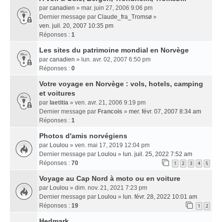
par
canadien
» mar. juin 27, 2006 9:06 pm
Dernier message par
Claude_fra_Tromsø
»
ven. juil. 20, 2007 10:35 pm
Réponses :
1
Les sites du patrimoine mondial en Norvège
par
canadien
» lun. avr. 02, 2007 6:50 pm
Réponses :
0
Votre voyage en Norvège : vols, hotels, camping
et voitures
par
laetitia
» ven. avr. 21, 2006 9:19 pm
Dernier message par
Francois
»
mer. févr. 07, 2007 8:34 am
Réponses :
1
Photos d'amis norvégiens
par
Loulou
» ven. mai 17, 2019 12:04 pm
Dernier message par
Loulou
»
lun. juil. 25, 2022 7:52 am
Réponses :
70
1
2
3
4
5
Voyage au Cap Nord à moto ou en voiture
par
Loulou
» dim. nov. 21, 2021 7:23 pm
Dernier message par
Loulou
»
lun. févr. 28, 2022 10:01 am
Réponses :
19
1
2
Hedmark