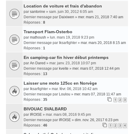
Location de voiture et frais d'abandon
par
santorine
» sam. juin 30, 2012 6:05 am
Dernier message par
Daixiwen
»
mer. mars 21, 2018 7:40 am
Réponses :
8
Transport Flam-Osterbo
par
mathoush
» lun. mars 19, 2018 9:23 pm
Dernier message par
Iksarfighter
»
mar. mars 20, 2018 8:15 am
Réponses :
1
En camping-car fin hiver début printemps
par
An Dared
» mar. janv. 23, 2018 10:07 pm
Dernier message par
kveite
»
mer. mars 07, 2018 12:44 pm
Réponses :
13
Laisser une moto 125cc en Norvège
par
Iksarfighter
» mar. févr. 06, 2018 10:42 am
Dernier message par
Loulou
»
mer. mars 07, 2018 11:47 am
Réponses :
35
1
2
3
BIVOUAC SVALBARD
par
IROISE
» mar. mars 08, 2016 9:45 pm
Dernier message par
IROISE
»
dim. nov. 26, 2017 6:23 pm
Réponses :
46
1
2
3
4