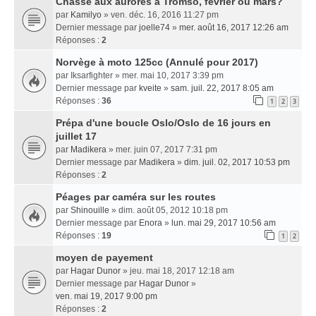
Chasse aux aurores à Tromso, février ou mars?
par
Kamilyo
» ven. déc. 16, 2016 11:27 pm
Dernier message par
joelle74
»
mer. août 16, 2017 12:26 am
Réponses :
2
Norvège à moto 125cc (Annulé pour 2017)
par
Iksarfighter
» mer. mai 10, 2017 3:39 pm
Dernier message par
kveite
»
sam. juil. 22, 2017 8:05 am
Réponses :
36
1
2
3
Prépa d'une boucle Oslo/Oslo de 16 jours en
juillet 17
par
Madikera
» mer. juin 07, 2017 7:31 pm
Dernier message par
Madikera
»
dim. juil. 02, 2017 10:53 pm
Réponses :
2
Péages par caméra sur les routes
par
Shinouille
» dim. août 05, 2012 10:18 pm
Dernier message par
Enora
»
lun. mai 29, 2017 10:56 am
Réponses :
19
1
2
moyen de payement
par
Hagar Dunor
» jeu. mai 18, 2017 12:18 am
Dernier message par
Hagar Dunor
»
ven. mai 19, 2017 9:00 pm
Réponses :
2