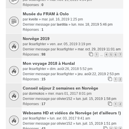
Réponses :
0
Musée du FRAM à Oslo
par
kveite
» mar. juil. 16, 2019 1:25 pm
Dernier message par
laetitia
»
lun. nov. 18, 2019 5:46 pm
Réponses :
1
Norvège 2019
par
Iksarfighter
» ven. avr. 05, 2019 3:19 pm
Dernier message par
Iksarfighter
»
mar. oct. 29, 2019 11:01 am
Réponses :
98
1
4
5
6
7
…
Mon voyage 2018 à Hurdal
par
Iksarfighter
» dim. août 26, 2018 5:52 pm
Dernier message par
Iksarfighter
»
jeu. août 22, 2019 2:53 pm
Réponses :
15
1
2
Conseil séjour 2 semaines en Norvège
par
dormokos
» mer. mars 01, 2017 8:01 pm
Dernier message par
olivier152
»
lun. juil. 15, 2019 1:58 pm
Réponses :
17
1
2
Webcams HD et vidéos de Norvège (et d'ailleurs !)
par
Iksarfighter
» lun. avr. 03, 2017 9:41 am
Dernier message par
olivier152
»
lun. juil. 15, 2019 1:51 pm
Réponses :
43
1
2
3