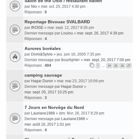
Salon de thé Oslo / restaurant italien
par
Nio
» mer. oct. 25, 2017 4:30 pm
Réponses :
0
Reportage Bivouac SVALBARD
par
IROISE
» mar. sept. 12, 2017 8:35 pm
Dernier message par
Loulou
»
mar. sept. 26, 2017 4:39 pm
Réponses :
4
Aurores boréales
par
Domi&Sylvie
» jeu. juin 16, 2005 7:35 pm
Dernier message par
Iksarfighter
»
mer. sept. 20, 2017 7:00 pm
Réponses :
404
1
24
25
26
27
…
camping sauvage
par
Hagar Dunor
» mar. mai 23, 2017 10:09 pm
Dernier message par
Hagar Dunor
»
mar. sept. 05, 2017 10:25 pm
Réponses :
3
7 Jours en Norvège du Nord
par
Lauriane1988
» dim. févr. 26, 2017 8:29 pm
Dernier message par
Lauriane1988
»
mer. août 16, 2017 1:01 pm
Réponses :
4