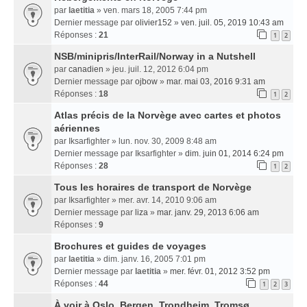
par
laetitia
» ven. mars 18, 2005 7:44 pm
Dernier message par
olivier152
»
ven. juil. 05, 2019 10:43 am
Réponses :
21
1
2
NSB/minipris/InterRail/Norway in a Nutshell
par
canadien
» jeu. juil. 12, 2012 6:04 pm
Dernier message par
ojbow
»
mar. mai 03, 2016 9:31 am
Réponses :
18
1
2
Atlas précis de la Norvège avec cartes et photos
aériennes
par
Iksarfighter
» lun. nov. 30, 2009 8:48 am
Dernier message par
Iksarfighter
»
dim. juin 01, 2014 6:24 pm
Réponses :
28
1
2
Tous les horaires de transport de Norvège
par
Iksarfighter
» mer. avr. 14, 2010 9:06 am
Dernier message par
liza
»
mar. janv. 29, 2013 6:06 am
Réponses :
9
Brochures et guides de voyages
par
laetitia
» dim. janv. 16, 2005 7:01 pm
Dernier message par
laetitia
»
mer. févr. 01, 2012 3:52 pm
Réponses :
44
1
2
3
À voir à Oslo, Bergen, Trondheim, Tromsø...