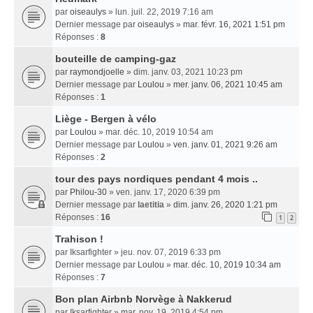
par
oiseaulys
» lun. juil. 22, 2019 7:16 am
Dernier message par
oiseaulys
»
mar. févr. 16, 2021 1:51 pm
Réponses :
8
bouteille de camping-gaz
par
raymondjoelle
» dim. janv. 03, 2021 10:23 pm
Dernier message par
Loulou
»
mer. janv. 06, 2021 10:45 am
Réponses :
1
Liège - Bergen à vélo
par
Loulou
» mar. déc. 10, 2019 10:54 am
Dernier message par
Loulou
»
ven. janv. 01, 2021 9:26 am
Réponses :
2
tour des pays nordiques pendant 4 mois ..
par
Philou-30
» ven. janv. 17, 2020 6:39 pm
Dernier message par
laetitia
»
dim. janv. 26, 2020 1:21 pm
Réponses :
16
1
2
Trahison !
par
Iksarfighter
» jeu. nov. 07, 2019 6:33 pm
Dernier message par
Loulou
»
mar. déc. 10, 2019 10:34 am
Réponses :
7
Bon plan Airbnb Norvège à Nakkerud
par
Iksarfighter
» mar. nov. 19, 2019 4:54 pm