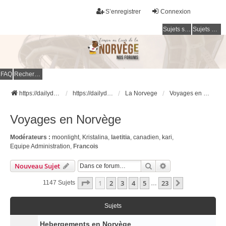
S’enregistrer
Connexion
Sujets sans réponse
Sujets actifs
FAQ
Rechercher
https://dailydigesthub.com
https://dailydigesthub.com
La Norvege
Voyages en Norvège
Voyages en Norvège
Modérateurs :
moonlight
,
Kristalina
,
laetitia
,
canadien
,
kari
,
Equipe Administration
,
Francois
Rechercher
Recherche Avancé
Nouveau Sujet
Page
1
Sur
23
1
2
3
4
5
23
Suivante
1147 Sujets
…
Sujets
Hebergements en Norvège