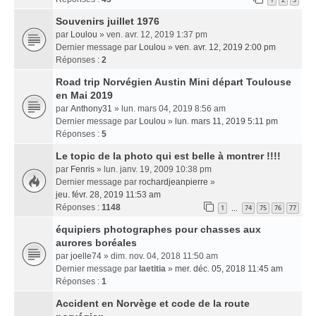
Souvenirs juillet 1976
par
Loulou
» ven. avr. 12, 2019 1:37 pm
Dernier message par
Loulou
»
ven. avr. 12, 2019 2:00 pm
Réponses :
2
Road trip Norvégien Austin Mini départ Toulouse
en Mai 2019
par
Anthony31
» lun. mars 04, 2019 8:56 am
Dernier message par
Loulou
»
lun. mars 11, 2019 5:11 pm
Réponses :
5
Le topic de la photo qui est belle à montrer !!!!
par
Fenris
» lun. janv. 19, 2009 10:38 pm
Dernier message par
rochardjeanpierre
»
jeu. févr. 28, 2019 11:53 am
Réponses :
1148
1
74
75
76
77
…
équipiers photographes pour chasses aux
aurores boréales
par
joelle74
» dim. nov. 04, 2018 11:50 am
Dernier message par
laetitia
»
mer. déc. 05, 2018 11:45 am
Réponses :
1
Accident en Norvège et code de la route