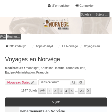
S’enregistrer
Connexion
Sujets sans réponse
Sujets actifs
FAQ
Rechercher
https://dailydigesthub.com
https://dailydigesthub.com
La Norvege
Voyages en Norvège
Voyages en Norvège
Modérateurs :
moonlight
,
Kristalina
,
laetitia
,
canadien
,
kari
,
Equipe Administration
,
Francois
Rechercher
Recherche Avancé
Nouveau Sujet
Page
1
Sur
23
1
2
3
4
5
23
Suivante
1147 Sujets
…
Sujets
Hebergements en Norvège