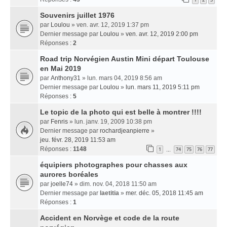
Souvenirs juillet 1976
par
Loulou
» ven. avr. 12, 2019 1:37 pm
Dernier message par
Loulou
»
ven. avr. 12, 2019 2:00 pm
Réponses :
2
Road trip Norvégien Austin Mini départ Toulouse
en Mai 2019
par
Anthony31
» lun. mars 04, 2019 8:56 am
Dernier message par
Loulou
»
lun. mars 11, 2019 5:11 pm
Réponses :
5
Le topic de la photo qui est belle à montrer !!!!
par
Fenris
» lun. janv. 19, 2009 10:38 pm
Dernier message par
rochardjeanpierre
»
jeu. févr. 28, 2019 11:53 am
Réponses :
1148
1
74
75
76
77
…
équipiers photographes pour chasses aux
aurores boréales
par
joelle74
» dim. nov. 04, 2018 11:50 am
Dernier message par
laetitia
»
mer. déc. 05, 2018 11:45 am
Réponses :
1
Accident en Norvège et code de la route