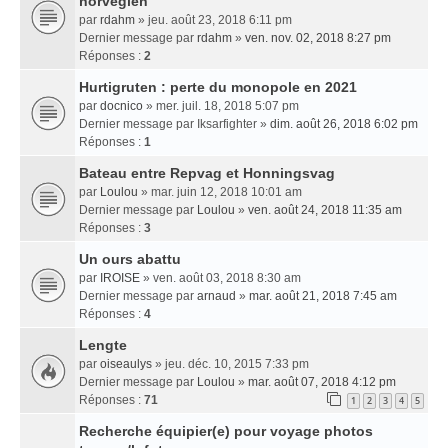
norvégien
par
rdahm
» jeu. août 23, 2018 6:11 pm
Dernier message par
rdahm
»
ven. nov. 02, 2018 8:27 pm
Réponses :
2
Hurtigruten : perte du monopole en 2021
par
docnico
» mer. juil. 18, 2018 5:07 pm
Dernier message par
Iksarfighter
»
dim. août 26, 2018 6:02 pm
Réponses :
1
Bateau entre Repvag et Honningsvag
par
Loulou
» mar. juin 12, 2018 10:01 am
Dernier message par
Loulou
»
ven. août 24, 2018 11:35 am
Réponses :
3
Un ours abattu
par
IROISE
» ven. août 03, 2018 8:30 am
Dernier message par
arnaud
»
mar. août 21, 2018 7:45 am
Réponses :
4
Lengte
par
oiseaulys
» jeu. déc. 10, 2015 7:33 pm
Dernier message par
Loulou
»
mar. août 07, 2018 4:12 pm
Réponses :
71
1
2
3
4
5
Recherche équipier(e) pour voyage photos