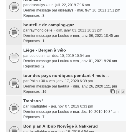
par
oiseaulys
» lun. juil. 22, 2019 7:16 am
Dernier message par
oiseaulys
»
mar. févr. 16, 2021 1:51 pm
Réponses :
8
bouteille de camping-gaz
par
raymondjoelle
» dim. janv. 03, 2021 10:23 pm
Dernier message par
Loulou
»
mer. janv. 06, 2021 10:45 am
Réponses :
1
Liège - Bergen à vélo
par
Loulou
» mar. déc. 10, 2019 10:54 am
Dernier message par
Loulou
»
ven. janv. 01, 2021 9:26 am
Réponses :
2
tour des pays nordiques pendant 4 mois ..
par
Philou-30
» ven. janv. 17, 2020 6:39 pm
Dernier message par
laetitia
»
dim. janv. 26, 2020 1:21 pm
Réponses :
16
1
2
Trahison !
par
Iksarfighter
» jeu. nov. 07, 2019 6:33 pm
Dernier message par
Loulou
»
mar. déc. 10, 2019 10:34 am
Réponses :
7
Bon plan Airbnb Norvège à Nakkerud
par
Iksarfighter
» mar. nov. 19, 2019 4:54 pm