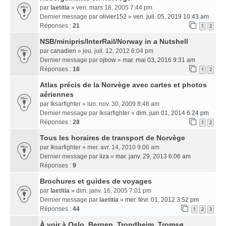
par
laetitia
» ven. mars 18, 2005 7:44 pm
Dernier message par
olivier152
»
ven. juil. 05, 2019 10:43 am
Réponses :
21
1
2
NSB/minipris/InterRail/Norway in a Nutshell
par
canadien
» jeu. juil. 12, 2012 6:04 pm
Dernier message par
ojbow
»
mar. mai 03, 2016 9:31 am
Réponses :
18
1
2
Atlas précis de la Norvège avec cartes et photos
aériennes
par
Iksarfighter
» lun. nov. 30, 2009 8:48 am
Dernier message par
Iksarfighter
»
dim. juin 01, 2014 6:24 pm
Réponses :
28
1
2
Tous les horaires de transport de Norvège
par
Iksarfighter
» mer. avr. 14, 2010 9:06 am
Dernier message par
liza
»
mar. janv. 29, 2013 6:06 am
Réponses :
9
Brochures et guides de voyages
par
laetitia
» dim. janv. 16, 2005 7:01 pm
Dernier message par
laetitia
»
mer. févr. 01, 2012 3:52 pm
Réponses :
44
1
2
3
À voir à Oslo, Bergen, Trondheim, Tromsø...