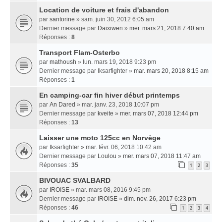
Location de voiture et frais d'abandon
par
santorine
» sam. juin 30, 2012 6:05 am
Dernier message par
Daixiwen
»
mer. mars 21, 2018 7:40 am
Réponses :
8
Transport Flam-Osterbo
par
mathoush
» lun. mars 19, 2018 9:23 pm
Dernier message par
Iksarfighter
»
mar. mars 20, 2018 8:15 am
Réponses :
1
En camping-car fin hiver début printemps
par
An Dared
» mar. janv. 23, 2018 10:07 pm
Dernier message par
kveite
»
mer. mars 07, 2018 12:44 pm
Réponses :
13
Laisser une moto 125cc en Norvège
par
Iksarfighter
» mar. févr. 06, 2018 10:42 am
Dernier message par
Loulou
»
mer. mars 07, 2018 11:47 am
Réponses :
35
1
2
3
BIVOUAC SVALBARD
par
IROISE
» mar. mars 08, 2016 9:45 pm
Dernier message par
IROISE
»
dim. nov. 26, 2017 6:23 pm
Réponses :
46
1
2
3
4