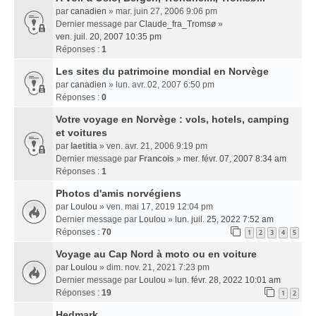
par
canadien
» mar. juin 27, 2006 9:06 pm
Dernier message par
Claude_fra_Tromsø
»
ven. juil. 20, 2007 10:35 pm
Réponses :
1
Les sites du patrimoine mondial en Norvège
par
canadien
» lun. avr. 02, 2007 6:50 pm
Réponses :
0
Votre voyage en Norvège : vols, hotels, camping
et voitures
par
laetitia
» ven. avr. 21, 2006 9:19 pm
Dernier message par
Francois
»
mer. févr. 07, 2007 8:34 am
Réponses :
1
Photos d'amis norvégiens
par
Loulou
» ven. mai 17, 2019 12:04 pm
Dernier message par
Loulou
»
lun. juil. 25, 2022 7:52 am
Réponses :
70
1
2
3
4
5
Voyage au Cap Nord à moto ou en voiture
par
Loulou
» dim. nov. 21, 2021 7:23 pm
Dernier message par
Loulou
»
lun. févr. 28, 2022 10:01 am
Réponses :
19
1
2
Hedmark