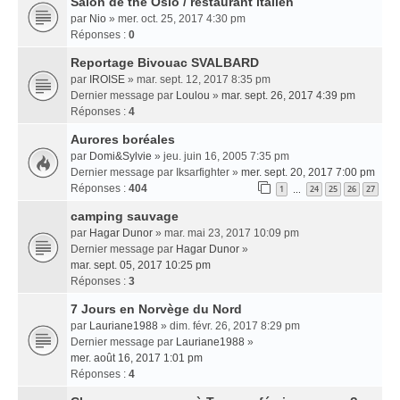
Salon de thé Oslo / restaurant italien
par
Nio
» mer. oct. 25, 2017 4:30 pm
Réponses :
0
Reportage Bivouac SVALBARD
par
IROISE
» mar. sept. 12, 2017 8:35 pm
Dernier message par
Loulou
»
mar. sept. 26, 2017 4:39 pm
Réponses :
4
Aurores boréales
par
Domi&Sylvie
» jeu. juin 16, 2005 7:35 pm
Dernier message par
Iksarfighter
»
mer. sept. 20, 2017 7:00 pm
Réponses :
404
1
24
25
26
27
…
camping sauvage
par
Hagar Dunor
» mar. mai 23, 2017 10:09 pm
Dernier message par
Hagar Dunor
»
mar. sept. 05, 2017 10:25 pm
Réponses :
3
7 Jours en Norvège du Nord
par
Lauriane1988
» dim. févr. 26, 2017 8:29 pm
Dernier message par
Lauriane1988
»
mer. août 16, 2017 1:01 pm
Réponses :
4