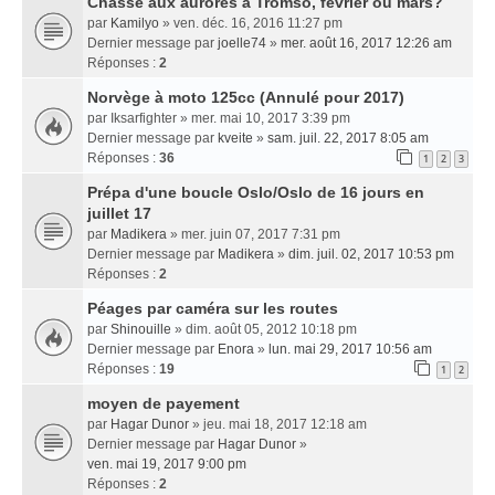
Chasse aux aurores à Tromso, février ou mars?
par
Kamilyo
» ven. déc. 16, 2016 11:27 pm
Dernier message par
joelle74
»
mer. août 16, 2017 12:26 am
Réponses :
2
Norvège à moto 125cc (Annulé pour 2017)
par
Iksarfighter
» mer. mai 10, 2017 3:39 pm
Dernier message par
kveite
»
sam. juil. 22, 2017 8:05 am
Réponses :
36
1
2
3
Prépa d'une boucle Oslo/Oslo de 16 jours en
juillet 17
par
Madikera
» mer. juin 07, 2017 7:31 pm
Dernier message par
Madikera
»
dim. juil. 02, 2017 10:53 pm
Réponses :
2
Péages par caméra sur les routes
par
Shinouille
» dim. août 05, 2012 10:18 pm
Dernier message par
Enora
»
lun. mai 29, 2017 10:56 am
Réponses :
19
1
2
moyen de payement
par
Hagar Dunor
» jeu. mai 18, 2017 12:18 am
Dernier message par
Hagar Dunor
»
ven. mai 19, 2017 9:00 pm
Réponses :
2