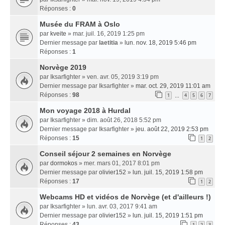
Réponses :
0
Musée du FRAM à Oslo
par
kveite
» mar. juil. 16, 2019 1:25 pm
Dernier message par
laetitia
»
lun. nov. 18, 2019 5:46 pm
Réponses :
1
Norvège 2019
par
Iksarfighter
» ven. avr. 05, 2019 3:19 pm
Dernier message par
Iksarfighter
»
mar. oct. 29, 2019 11:01 am
Réponses :
98
1
4
5
6
7
…
Mon voyage 2018 à Hurdal
par
Iksarfighter
» dim. août 26, 2018 5:52 pm
Dernier message par
Iksarfighter
»
jeu. août 22, 2019 2:53 pm
Réponses :
15
1
2
Conseil séjour 2 semaines en Norvège
par
dormokos
» mer. mars 01, 2017 8:01 pm
Dernier message par
olivier152
»
lun. juil. 15, 2019 1:58 pm
Réponses :
17
1
2
Webcams HD et vidéos de Norvège (et d'ailleurs !)
par
Iksarfighter
» lun. avr. 03, 2017 9:41 am
Dernier message par
olivier152
»
lun. juil. 15, 2019 1:51 pm
Réponses :
43
1
2
3