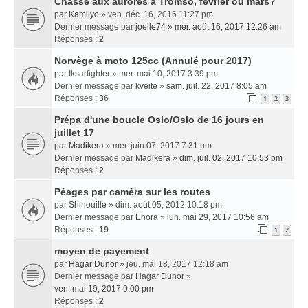
Chasse aux aurores à Tromso, février ou mars?
par
Kamilyo
» ven. déc. 16, 2016 11:27 pm
Dernier message par
joelle74
»
mer. août 16, 2017 12:26 am
Réponses :
2
Norvège à moto 125cc (Annulé pour 2017)
par
Iksarfighter
» mer. mai 10, 2017 3:39 pm
Dernier message par
kveite
»
sam. juil. 22, 2017 8:05 am
Réponses :
36
1
2
3
Prépa d'une boucle Oslo/Oslo de 16 jours en
juillet 17
par
Madikera
» mer. juin 07, 2017 7:31 pm
Dernier message par
Madikera
»
dim. juil. 02, 2017 10:53 pm
Réponses :
2
Péages par caméra sur les routes
par
Shinouille
» dim. août 05, 2012 10:18 pm
Dernier message par
Enora
»
lun. mai 29, 2017 10:56 am
Réponses :
19
1
2
moyen de payement
par
Hagar Dunor
» jeu. mai 18, 2017 12:18 am
Dernier message par
Hagar Dunor
»
ven. mai 19, 2017 9:00 pm
Réponses :
2