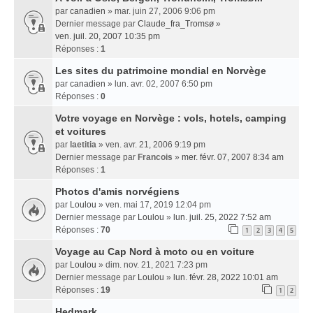
par
canadien
» mar. juin 27, 2006 9:06 pm
Dernier message par
Claude_fra_Tromsø
»
ven. juil. 20, 2007 10:35 pm
Réponses :
1
Les sites du patrimoine mondial en Norvège
par
canadien
» lun. avr. 02, 2007 6:50 pm
Réponses :
0
Votre voyage en Norvège : vols, hotels, camping
et voitures
par
laetitia
» ven. avr. 21, 2006 9:19 pm
Dernier message par
Francois
»
mer. févr. 07, 2007 8:34 am
Réponses :
1
Photos d'amis norvégiens
par
Loulou
» ven. mai 17, 2019 12:04 pm
Dernier message par
Loulou
»
lun. juil. 25, 2022 7:52 am
Réponses :
70
1
2
3
4
5
Voyage au Cap Nord à moto ou en voiture
par
Loulou
» dim. nov. 21, 2021 7:23 pm
Dernier message par
Loulou
»
lun. févr. 28, 2022 10:01 am
Réponses :
19
1
2
Hedmark