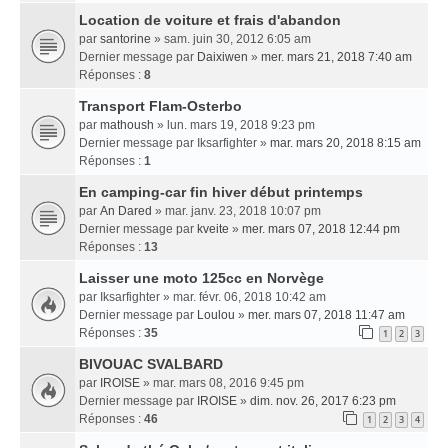
Location de voiture et frais d'abandon
par
santorine
» sam. juin 30, 2012 6:05 am
Dernier message par
Daixiwen
»
mer. mars 21, 2018 7:40 am
Réponses :
8
Transport Flam-Osterbo
par
mathoush
» lun. mars 19, 2018 9:23 pm
Dernier message par
Iksarfighter
»
mar. mars 20, 2018 8:15 am
Réponses :
1
En camping-car fin hiver début printemps
par
An Dared
» mar. janv. 23, 2018 10:07 pm
Dernier message par
kveite
»
mer. mars 07, 2018 12:44 pm
Réponses :
13
Laisser une moto 125cc en Norvège
par
Iksarfighter
» mar. févr. 06, 2018 10:42 am
Dernier message par
Loulou
»
mer. mars 07, 2018 11:47 am
Réponses :
35
1
2
3
BIVOUAC SVALBARD
par
IROISE
» mar. mars 08, 2016 9:45 pm
Dernier message par
IROISE
»
dim. nov. 26, 2017 6:23 pm
Réponses :
46
1
2
3
4