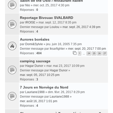
Salon de thé Oslo / restaurant italien
par
Nio
» mer. oct. 25, 2017 4:30 pm
Réponses :
0
Reportage Bivouac SVALBARD
par
IROISE
» mar. sept. 12, 2017 8:35 pm
Dernier message par
Loulou
»
mar. sept. 26, 2017 4:39 pm
Réponses :
4
Aurores boréales
par
Domi&Sylvie
» jeu. juin 16, 2005 7:35 pm
Dernier message par
Iksarfighter
»
mer. sept. 20, 2017 7:00 pm
Réponses :
404
1
24
25
26
27
…
camping sauvage
par
Hagar Dunor
» mar. mai 23, 2017 10:09 pm
Dernier message par
Hagar Dunor
»
mar. sept. 05, 2017 10:25 pm
Réponses :
3
7 Jours en Norvège du Nord
par
Lauriane1988
» dim. févr. 26, 2017 8:29 pm
Dernier message par
Lauriane1988
»
mer. août 16, 2017 1:01 pm
Réponses :
4