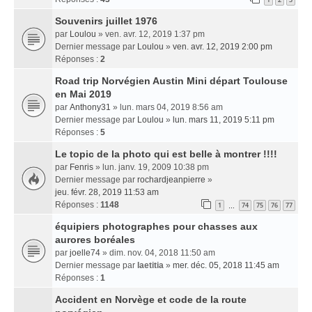
Souvenirs juillet 1976
par
Loulou
» ven. avr. 12, 2019 1:37 pm
Dernier message par
Loulou
»
ven. avr. 12, 2019 2:00 pm
Réponses :
2
Road trip Norvégien Austin Mini départ Toulouse
en Mai 2019
par
Anthony31
» lun. mars 04, 2019 8:56 am
Dernier message par
Loulou
»
lun. mars 11, 2019 5:11 pm
Réponses :
5
Le topic de la photo qui est belle à montrer !!!!
par
Fenris
» lun. janv. 19, 2009 10:38 pm
Dernier message par
rochardjeanpierre
»
jeu. févr. 28, 2019 11:53 am
Réponses :
1148
1
74
75
76
77
…
équipiers photographes pour chasses aux
aurores boréales
par
joelle74
» dim. nov. 04, 2018 11:50 am
Dernier message par
laetitia
»
mer. déc. 05, 2018 11:45 am
Réponses :
1
Accident en Norvège et code de la route