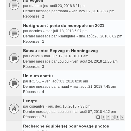
norvégien
par
rdahm
» jeu. août 23, 2018 6:11 pm
Dernier message par
rdahm
»
ven. nov. 02, 2018 8:27 pm
Réponses :
2
Hurtigruten : perte du monopole en 2021
par
docnico
» mer. juil. 18, 2018 5:07 pm
Dernier message par
Iksarfighter
»
dim. août 26, 2018 6:02 pm
Réponses :
1
Bateau entre Repvag et Honningsvag
par
Loulou
» mar. juin 12, 2018 10:01 am
Dernier message par
Loulou
»
ven. août 24, 2018 11:35 am
Réponses :
3
Un ours abattu
par
IROISE
» ven. août 03, 2018 8:30 am
Dernier message par
arnaud
»
mar. août 21, 2018 7:45 am
Réponses :
4
Lengte
par
oiseaulys
» jeu. déc. 10, 2015 7:33 pm
Dernier message par
Loulou
»
mar. août 07, 2018 4:12 pm
Réponses :
71
1
2
3
4
5
Recherche équipier(e) pour voyage photos