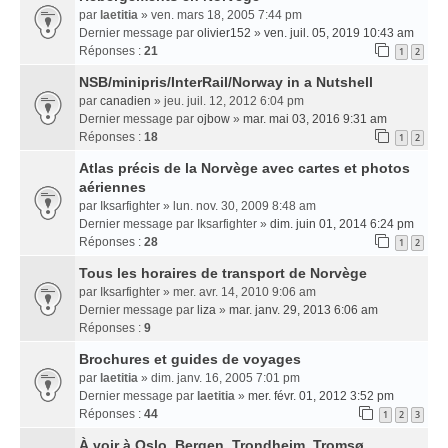
par
laetitia
» ven. mars 18, 2005 7:44 pm
Dernier message par
olivier152
»
ven. juil. 05, 2019 10:43 am
Réponses :
21
1
2
NSB/minipris/InterRail/Norway in a Nutshell
par
canadien
» jeu. juil. 12, 2012 6:04 pm
Dernier message par
ojbow
»
mar. mai 03, 2016 9:31 am
Réponses :
18
1
2
Atlas précis de la Norvège avec cartes et photos
aériennes
par
Iksarfighter
» lun. nov. 30, 2009 8:48 am
Dernier message par
Iksarfighter
»
dim. juin 01, 2014 6:24 pm
Réponses :
28
1
2
Tous les horaires de transport de Norvège
par
Iksarfighter
» mer. avr. 14, 2010 9:06 am
Dernier message par
liza
»
mar. janv. 29, 2013 6:06 am
Réponses :
9
Brochures et guides de voyages
par
laetitia
» dim. janv. 16, 2005 7:01 pm
Dernier message par
laetitia
»
mer. févr. 01, 2012 3:52 pm
Réponses :
44
1
2
3
À voir à Oslo, Bergen, Trondheim, Tromsø...