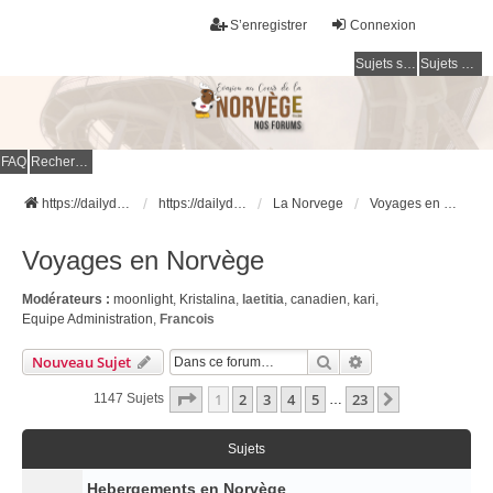
S’enregistrer
Connexion
Sujets sans réponse
Sujets actifs
FAQ
Rechercher
https://dailydigesthub.com
https://dailydigesthub.com
La Norvege
Voyages en Norvège
Voyages en Norvège
Modérateurs :
moonlight
,
Kristalina
,
laetitia
,
canadien
,
kari
,
Equipe Administration
,
Francois
Rechercher
Recherche Avancé
Nouveau Sujet
Page
1
Sur
23
1
2
3
4
5
23
Suivante
1147 Sujets
…
Sujets
Hebergements en Norvège