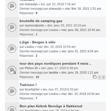
par
oiseaulys
» lun. juil. 22, 2019 7:16 am
Dernier message par
oiseaulys
»
mar. févr. 16, 2021 1:51 pm
Réponses :
8
bouteille de camping-gaz
par
raymondjoelle
» dim. janv. 03, 2021 10:23 pm
Dernier message par
Loulou
»
mer. janv. 06, 2021 10:45 am
Réponses :
1
Liège - Bergen à vélo
par
Loulou
» mar. déc. 10, 2019 10:54 am
Dernier message par
Loulou
»
ven. janv. 01, 2021 9:26 am
Réponses :
2
tour des pays nordiques pendant 4 mois ..
par
Philou-30
» ven. janv. 17, 2020 6:39 pm
Dernier message par
laetitia
»
dim. janv. 26, 2020 1:21 pm
Réponses :
16
1
2
Trahison !
par
Iksarfighter
» jeu. nov. 07, 2019 6:33 pm
Dernier message par
Loulou
»
mar. déc. 10, 2019 10:34 am
Réponses :
7
Bon plan Airbnb Norvège à Nakkerud
par
Iksarfighter
» mar. nov. 19, 2019 4:54 pm