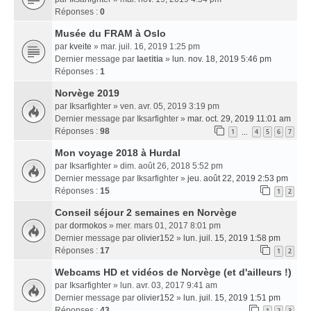
Réponses :
0
Musée du FRAM à Oslo
par
kveite
» mar. juil. 16, 2019 1:25 pm
Dernier message par
laetitia
»
lun. nov. 18, 2019 5:46 pm
Réponses :
1
Norvège 2019
par
Iksarfighter
» ven. avr. 05, 2019 3:19 pm
Dernier message par
Iksarfighter
»
mar. oct. 29, 2019 11:01 am
Réponses :
98
1
4
5
6
7
…
Mon voyage 2018 à Hurdal
par
Iksarfighter
» dim. août 26, 2018 5:52 pm
Dernier message par
Iksarfighter
»
jeu. août 22, 2019 2:53 pm
Réponses :
15
1
2
Conseil séjour 2 semaines en Norvège
par
dormokos
» mer. mars 01, 2017 8:01 pm
Dernier message par
olivier152
»
lun. juil. 15, 2019 1:58 pm
Réponses :
17
1
2
Webcams HD et vidéos de Norvège (et d'ailleurs !)
par
Iksarfighter
» lun. avr. 03, 2017 9:41 am
Dernier message par
olivier152
»
lun. juil. 15, 2019 1:51 pm
Réponses :
43
1
2
3