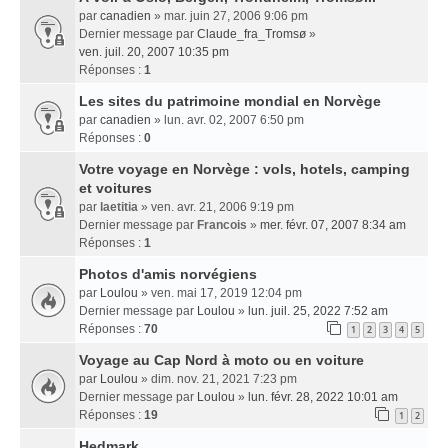
par
canadien
» mar. juin 27, 2006 9:06 pm
Dernier message par
Claude_fra_Tromsø
»
ven. juil. 20, 2007 10:35 pm
Réponses :
1
Les sites du patrimoine mondial en Norvège
par
canadien
» lun. avr. 02, 2007 6:50 pm
Réponses :
0
Votre voyage en Norvège : vols, hotels, camping
et voitures
par
laetitia
» ven. avr. 21, 2006 9:19 pm
Dernier message par
Francois
»
mer. févr. 07, 2007 8:34 am
Réponses :
1
Photos d'amis norvégiens
par
Loulou
» ven. mai 17, 2019 12:04 pm
Dernier message par
Loulou
»
lun. juil. 25, 2022 7:52 am
Réponses :
70
1
2
3
4
5
Voyage au Cap Nord à moto ou en voiture
par
Loulou
» dim. nov. 21, 2021 7:23 pm
Dernier message par
Loulou
»
lun. févr. 28, 2022 10:01 am
Réponses :
19
1
2
Hedmark