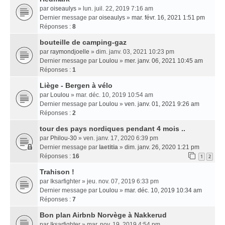
par
oiseaulys
» lun. juil. 22, 2019 7:16 am
Dernier message par
oiseaulys
»
mar. févr. 16, 2021 1:51 pm
Réponses :
8
bouteille de camping-gaz
par
raymondjoelle
» dim. janv. 03, 2021 10:23 pm
Dernier message par
Loulou
»
mer. janv. 06, 2021 10:45 am
Réponses :
1
Liège - Bergen à vélo
par
Loulou
» mar. déc. 10, 2019 10:54 am
Dernier message par
Loulou
»
ven. janv. 01, 2021 9:26 am
Réponses :
2
tour des pays nordiques pendant 4 mois ..
par
Philou-30
» ven. janv. 17, 2020 6:39 pm
Dernier message par
laetitia
»
dim. janv. 26, 2020 1:21 pm
Réponses :
16
1
2
Trahison !
par
Iksarfighter
» jeu. nov. 07, 2019 6:33 pm
Dernier message par
Loulou
»
mar. déc. 10, 2019 10:34 am
Réponses :
7
Bon plan Airbnb Norvège à Nakkerud
par
Iksarfighter
» mar. nov. 19, 2019 4:54 pm