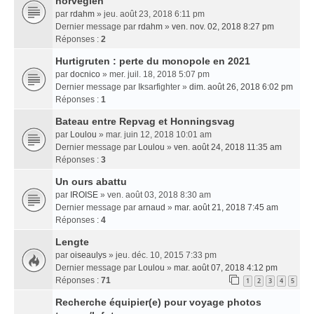
norvégien
par
rdahm
» jeu. août 23, 2018 6:11 pm
Dernier message par
rdahm
»
ven. nov. 02, 2018 8:27 pm
Réponses :
2
Hurtigruten : perte du monopole en 2021
par
docnico
» mer. juil. 18, 2018 5:07 pm
Dernier message par
Iksarfighter
»
dim. août 26, 2018 6:02 pm
Réponses :
1
Bateau entre Repvag et Honningsvag
par
Loulou
» mar. juin 12, 2018 10:01 am
Dernier message par
Loulou
»
ven. août 24, 2018 11:35 am
Réponses :
3
Un ours abattu
par
IROISE
» ven. août 03, 2018 8:30 am
Dernier message par
arnaud
»
mar. août 21, 2018 7:45 am
Réponses :
4
Lengte
par
oiseaulys
» jeu. déc. 10, 2015 7:33 pm
Dernier message par
Loulou
»
mar. août 07, 2018 4:12 pm
Réponses :
71
1
2
3
4
5
Recherche équipier(e) pour voyage photos