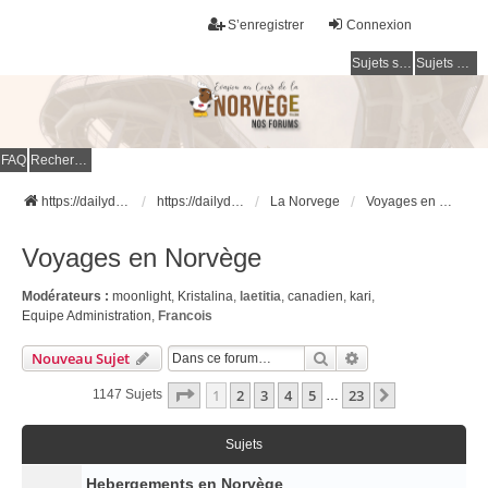
S’enregistrer
Connexion
Sujets sans réponse
Sujets actifs
FAQ
Rechercher
https://dailydigesthub.com
https://dailydigesthub.com
La Norvege
Voyages en Norvège
Voyages en Norvège
Modérateurs :
moonlight
,
Kristalina
,
laetitia
,
canadien
,
kari
,
Equipe Administration
,
Francois
Rechercher
Recherche Avancé
Nouveau Sujet
Page
1
Sur
23
1
2
3
4
5
23
Suivante
1147 Sujets
…
Sujets
Hebergements en Norvège