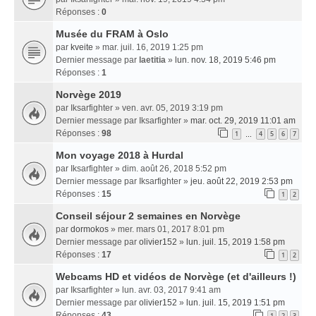
Réponses :
0
Musée du FRAM à Oslo
par
kveite
» mar. juil. 16, 2019 1:25 pm
Dernier message par
laetitia
»
lun. nov. 18, 2019 5:46 pm
Réponses :
1
Norvège 2019
par
Iksarfighter
» ven. avr. 05, 2019 3:19 pm
Dernier message par
Iksarfighter
»
mar. oct. 29, 2019 11:01 am
Réponses :
98
1
4
5
6
7
…
Mon voyage 2018 à Hurdal
par
Iksarfighter
» dim. août 26, 2018 5:52 pm
Dernier message par
Iksarfighter
»
jeu. août 22, 2019 2:53 pm
Réponses :
15
1
2
Conseil séjour 2 semaines en Norvège
par
dormokos
» mer. mars 01, 2017 8:01 pm
Dernier message par
olivier152
»
lun. juil. 15, 2019 1:58 pm
Réponses :
17
1
2
Webcams HD et vidéos de Norvège (et d'ailleurs !)
par
Iksarfighter
» lun. avr. 03, 2017 9:41 am
Dernier message par
olivier152
»
lun. juil. 15, 2019 1:51 pm
Réponses :
43
1
2
3