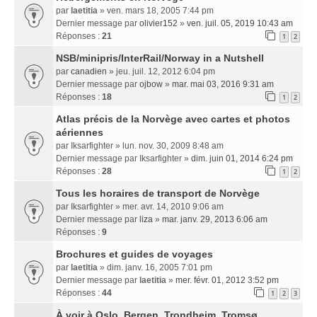
par
laetitia
» ven. mars 18, 2005 7:44 pm
Dernier message par
olivier152
»
ven. juil. 05, 2019 10:43 am
Réponses :
21
1
2
NSB/minipris/InterRail/Norway in a Nutshell
par
canadien
» jeu. juil. 12, 2012 6:04 pm
Dernier message par
ojbow
»
mar. mai 03, 2016 9:31 am
Réponses :
18
1
2
Atlas précis de la Norvège avec cartes et photos
aériennes
par
Iksarfighter
» lun. nov. 30, 2009 8:48 am
Dernier message par
Iksarfighter
»
dim. juin 01, 2014 6:24 pm
Réponses :
28
1
2
Tous les horaires de transport de Norvège
par
Iksarfighter
» mer. avr. 14, 2010 9:06 am
Dernier message par
liza
»
mar. janv. 29, 2013 6:06 am
Réponses :
9
Brochures et guides de voyages
par
laetitia
» dim. janv. 16, 2005 7:01 pm
Dernier message par
laetitia
»
mer. févr. 01, 2012 3:52 pm
Réponses :
44
1
2
3
À voir à Oslo, Bergen, Trondheim, Tromsø...