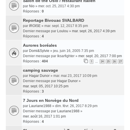
Salon de thé Oslo / restaurant italien
par
Nio
» mer. oct. 25, 2017 4:30 pm
Réponses :
0
Reportage Bivouac SVALBARD
par
IROISE
» mar. sept. 12, 2017 8:35 pm
Dernier message par
Loulou
»
mar. sept. 26, 2017 4:39 pm
Réponses :
4
Aurores boréales
par
Domi&Sylvie
» jeu. juin 16, 2005 7:35 pm
Dernier message par
Iksarfighter
»
mer. sept. 20, 2017 7:00 pm
Réponses :
404
1
24
25
26
27
…
camping sauvage
par
Hagar Dunor
» mar. mai 23, 2017 10:09 pm
Dernier message par
Hagar Dunor
»
mar. sept. 05, 2017 10:25 pm
Réponses :
3
7 Jours en Norvège du Nord
par
Lauriane1988
» dim. févr. 26, 2017 8:29 pm
Dernier message par
Lauriane1988
»
mer. août 16, 2017 1:01 pm
Réponses :
4