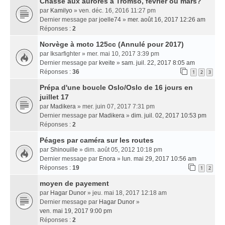
Chasse aux aurores à Tromso, février ou mars?
par
Kamilyo
» ven. déc. 16, 2016 11:27 pm
Dernier message par
joelle74
»
mer. août 16, 2017 12:26 am
Réponses :
2
Norvège à moto 125cc (Annulé pour 2017)
par
Iksarfighter
» mer. mai 10, 2017 3:39 pm
Dernier message par
kveite
»
sam. juil. 22, 2017 8:05 am
Réponses :
36
1
2
3
Prépa d'une boucle Oslo/Oslo de 16 jours en
juillet 17
par
Madikera
» mer. juin 07, 2017 7:31 pm
Dernier message par
Madikera
»
dim. juil. 02, 2017 10:53 pm
Réponses :
2
Péages par caméra sur les routes
par
Shinouille
» dim. août 05, 2012 10:18 pm
Dernier message par
Enora
»
lun. mai 29, 2017 10:56 am
Réponses :
19
1
2
moyen de payement
par
Hagar Dunor
» jeu. mai 18, 2017 12:18 am
Dernier message par
Hagar Dunor
»
ven. mai 19, 2017 9:00 pm
Réponses :
2