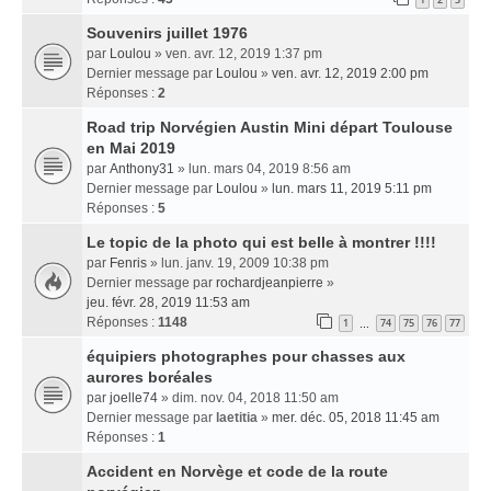
Souvenirs juillet 1976
par
Loulou
» ven. avr. 12, 2019 1:37 pm
Dernier message par
Loulou
»
ven. avr. 12, 2019 2:00 pm
Réponses :
2
Road trip Norvégien Austin Mini départ Toulouse
en Mai 2019
par
Anthony31
» lun. mars 04, 2019 8:56 am
Dernier message par
Loulou
»
lun. mars 11, 2019 5:11 pm
Réponses :
5
Le topic de la photo qui est belle à montrer !!!!
par
Fenris
» lun. janv. 19, 2009 10:38 pm
Dernier message par
rochardjeanpierre
»
jeu. févr. 28, 2019 11:53 am
Réponses :
1148
1
74
75
76
77
…
équipiers photographes pour chasses aux
aurores boréales
par
joelle74
» dim. nov. 04, 2018 11:50 am
Dernier message par
laetitia
»
mer. déc. 05, 2018 11:45 am
Réponses :
1
Accident en Norvège et code de la route