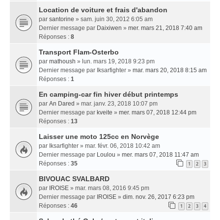
Location de voiture et frais d'abandon
par
santorine
» sam. juin 30, 2012 6:05 am
Dernier message par
Daixiwen
»
mer. mars 21, 2018 7:40 am
Réponses :
8
Transport Flam-Osterbo
par
mathoush
» lun. mars 19, 2018 9:23 pm
Dernier message par
Iksarfighter
»
mar. mars 20, 2018 8:15 am
Réponses :
1
En camping-car fin hiver début printemps
par
An Dared
» mar. janv. 23, 2018 10:07 pm
Dernier message par
kveite
»
mer. mars 07, 2018 12:44 pm
Réponses :
13
Laisser une moto 125cc en Norvège
par
Iksarfighter
» mar. févr. 06, 2018 10:42 am
Dernier message par
Loulou
»
mer. mars 07, 2018 11:47 am
Réponses :
35
1
2
3
BIVOUAC SVALBARD
par
IROISE
» mar. mars 08, 2016 9:45 pm
Dernier message par
IROISE
»
dim. nov. 26, 2017 6:23 pm
Réponses :
46
1
2
3
4