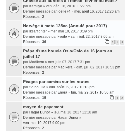
Chasse aux aurores à Tromso, février ou mars?
par
Kamilyo
» ven. déc. 16, 2016 11:27 pm
Dernier message par
joelle74
»
mer. août 16, 2017 12:26 am
Réponses :
2
Norvège à moto 125cc (Annulé pour 2017)
par
Iksarfighter
» mer. mai 10, 2017 3:39 pm
Dernier message par
kveite
»
sam. juil. 22, 2017 8:05 am
Réponses :
36
1
2
3
Prépa d'une boucle Oslo/Oslo de 16 jours en
juillet 17
par
Madikera
» mer. juin 07, 2017 7:31 pm
Dernier message par
Madikera
»
dim. juil. 02, 2017 10:53 pm
Réponses :
2
Péages par caméra sur les routes
par
Shinouille
» dim. août 05, 2012 10:18 pm
Dernier message par
Enora
»
lun. mai 29, 2017 10:56 am
Réponses :
19
1
2
moyen de payement
par
Hagar Dunor
» jeu. mai 18, 2017 12:18 am
Dernier message par
Hagar Dunor
»
ven. mai 19, 2017 9:00 pm
Réponses :
2