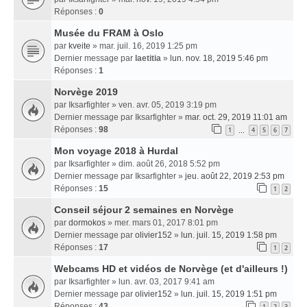
Réponses :
0
Musée du FRAM à Oslo
par
kveite
» mar. juil. 16, 2019 1:25 pm
Dernier message par
laetitia
»
lun. nov. 18, 2019 5:46 pm
Réponses :
1
Norvège 2019
par
Iksarfighter
» ven. avr. 05, 2019 3:19 pm
Dernier message par
Iksarfighter
»
mar. oct. 29, 2019 11:01 am
Réponses :
98
1
4
5
6
7
…
Mon voyage 2018 à Hurdal
par
Iksarfighter
» dim. août 26, 2018 5:52 pm
Dernier message par
Iksarfighter
»
jeu. août 22, 2019 2:53 pm
Réponses :
15
1
2
Conseil séjour 2 semaines en Norvège
par
dormokos
» mer. mars 01, 2017 8:01 pm
Dernier message par
olivier152
»
lun. juil. 15, 2019 1:58 pm
Réponses :
17
1
2
Webcams HD et vidéos de Norvège (et d'ailleurs !)
par
Iksarfighter
» lun. avr. 03, 2017 9:41 am
Dernier message par
olivier152
»
lun. juil. 15, 2019 1:51 pm
Réponses :
43
1
2
3