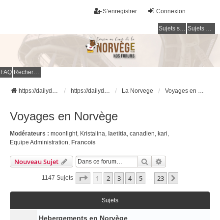
S’enregistrer
Connexion
Sujets sans réponse
Sujets actifs
FAQ
Rechercher
https://dailydigesthub.com
https://dailydigesthub.com
La Norvege
Voyages en Norvège
Voyages en Norvège
Modérateurs :
moonlight
,
Kristalina
,
laetitia
,
canadien
,
kari
,
Equipe Administration
,
Francois
Rechercher
Recherche Avancé
Nouveau Sujet
Page
1
Sur
23
1
2
3
4
5
23
Suivante
1147 Sujets
…
Sujets
Hebergements en Norvège