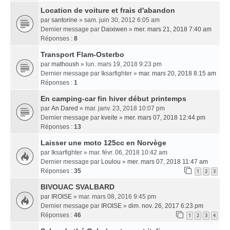
Location de voiture et frais d'abandon
par
santorine
» sam. juin 30, 2012 6:05 am
Dernier message par
Daixiwen
»
mer. mars 21, 2018 7:40 am
Réponses :
8
Transport Flam-Osterbo
par
mathoush
» lun. mars 19, 2018 9:23 pm
Dernier message par
Iksarfighter
»
mar. mars 20, 2018 8:15 am
Réponses :
1
En camping-car fin hiver début printemps
par
An Dared
» mar. janv. 23, 2018 10:07 pm
Dernier message par
kveite
»
mer. mars 07, 2018 12:44 pm
Réponses :
13
Laisser une moto 125cc en Norvège
par
Iksarfighter
» mar. févr. 06, 2018 10:42 am
Dernier message par
Loulou
»
mer. mars 07, 2018 11:47 am
Réponses :
35
1
2
3
BIVOUAC SVALBARD
par
IROISE
» mar. mars 08, 2016 9:45 pm
Dernier message par
IROISE
»
dim. nov. 26, 2017 6:23 pm
Réponses :
46
1
2
3
4