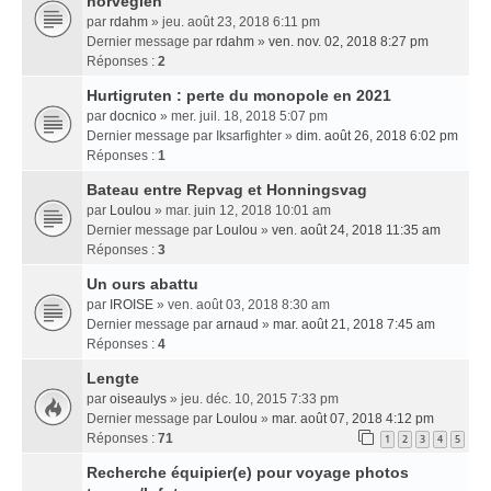
norvégien
par
rdahm
» jeu. août 23, 2018 6:11 pm
Dernier message par
rdahm
»
ven. nov. 02, 2018 8:27 pm
Réponses :
2
Hurtigruten : perte du monopole en 2021
par
docnico
» mer. juil. 18, 2018 5:07 pm
Dernier message par
Iksarfighter
»
dim. août 26, 2018 6:02 pm
Réponses :
1
Bateau entre Repvag et Honningsvag
par
Loulou
» mar. juin 12, 2018 10:01 am
Dernier message par
Loulou
»
ven. août 24, 2018 11:35 am
Réponses :
3
Un ours abattu
par
IROISE
» ven. août 03, 2018 8:30 am
Dernier message par
arnaud
»
mar. août 21, 2018 7:45 am
Réponses :
4
Lengte
par
oiseaulys
» jeu. déc. 10, 2015 7:33 pm
Dernier message par
Loulou
»
mar. août 07, 2018 4:12 pm
Réponses :
71
1
2
3
4
5
Recherche équipier(e) pour voyage photos