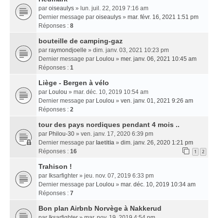
par
oiseaulys
» lun. juil. 22, 2019 7:16 am
Dernier message par
oiseaulys
»
mar. févr. 16, 2021 1:51 pm
Réponses :
8
bouteille de camping-gaz
par
raymondjoelle
» dim. janv. 03, 2021 10:23 pm
Dernier message par
Loulou
»
mer. janv. 06, 2021 10:45 am
Réponses :
1
Liège - Bergen à vélo
par
Loulou
» mar. déc. 10, 2019 10:54 am
Dernier message par
Loulou
»
ven. janv. 01, 2021 9:26 am
Réponses :
2
tour des pays nordiques pendant 4 mois ..
par
Philou-30
» ven. janv. 17, 2020 6:39 pm
Dernier message par
laetitia
»
dim. janv. 26, 2020 1:21 pm
Réponses :
16
1
2
Trahison !
par
Iksarfighter
» jeu. nov. 07, 2019 6:33 pm
Dernier message par
Loulou
»
mar. déc. 10, 2019 10:34 am
Réponses :
7
Bon plan Airbnb Norvège à Nakkerud
par
Iksarfighter
» mar. nov. 19, 2019 4:54 pm