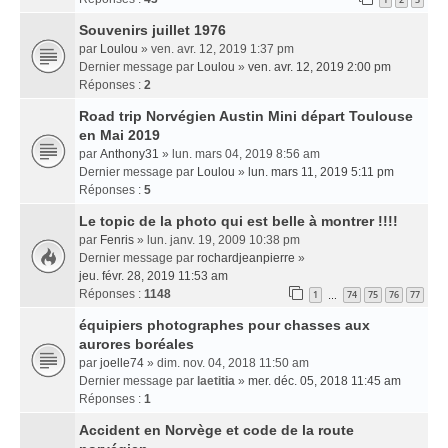
Souvenirs juillet 1976
par
Loulou
» ven. avr. 12, 2019 1:37 pm
Dernier message par
Loulou
»
ven. avr. 12, 2019 2:00 pm
Réponses :
2
Road trip Norvégien Austin Mini départ Toulouse
en Mai 2019
par
Anthony31
» lun. mars 04, 2019 8:56 am
Dernier message par
Loulou
»
lun. mars 11, 2019 5:11 pm
Réponses :
5
Le topic de la photo qui est belle à montrer !!!!
par
Fenris
» lun. janv. 19, 2009 10:38 pm
Dernier message par
rochardjeanpierre
»
jeu. févr. 28, 2019 11:53 am
Réponses :
1148
1
74
75
76
77
…
équipiers photographes pour chasses aux
aurores boréales
par
joelle74
» dim. nov. 04, 2018 11:50 am
Dernier message par
laetitia
»
mer. déc. 05, 2018 11:45 am
Réponses :
1
Accident en Norvège et code de la route