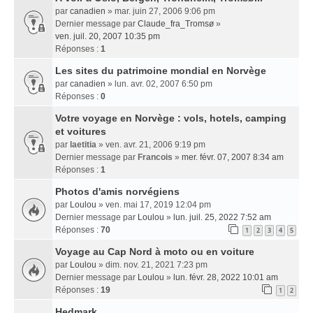
par
canadien
» mar. juin 27, 2006 9:06 pm
Dernier message par
Claude_fra_Tromsø
»
ven. juil. 20, 2007 10:35 pm
Réponses :
1
Les sites du patrimoine mondial en Norvège
par
canadien
» lun. avr. 02, 2007 6:50 pm
Réponses :
0
Votre voyage en Norvège : vols, hotels, camping
et voitures
par
laetitia
» ven. avr. 21, 2006 9:19 pm
Dernier message par
Francois
»
mer. févr. 07, 2007 8:34 am
Réponses :
1
Photos d'amis norvégiens
par
Loulou
» ven. mai 17, 2019 12:04 pm
Dernier message par
Loulou
»
lun. juil. 25, 2022 7:52 am
Réponses :
70
1
2
3
4
5
Voyage au Cap Nord à moto ou en voiture
par
Loulou
» dim. nov. 21, 2021 7:23 pm
Dernier message par
Loulou
»
lun. févr. 28, 2022 10:01 am
Réponses :
19
1
2
Hedmark