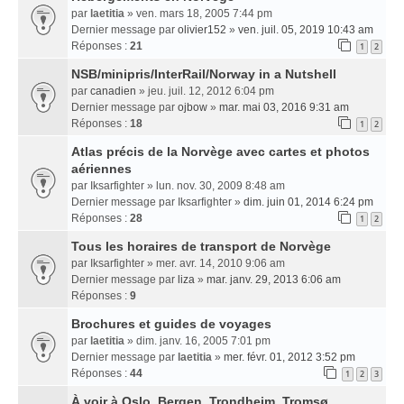
par
laetitia
» ven. mars 18, 2005 7:44 pm
Dernier message par
olivier152
»
ven. juil. 05, 2019 10:43 am
Réponses :
21
1
2
NSB/minipris/InterRail/Norway in a Nutshell
par
canadien
» jeu. juil. 12, 2012 6:04 pm
Dernier message par
ojbow
»
mar. mai 03, 2016 9:31 am
Réponses :
18
1
2
Atlas précis de la Norvège avec cartes et photos
aériennes
par
Iksarfighter
» lun. nov. 30, 2009 8:48 am
Dernier message par
Iksarfighter
»
dim. juin 01, 2014 6:24 pm
Réponses :
28
1
2
Tous les horaires de transport de Norvège
par
Iksarfighter
» mer. avr. 14, 2010 9:06 am
Dernier message par
liza
»
mar. janv. 29, 2013 6:06 am
Réponses :
9
Brochures et guides de voyages
par
laetitia
» dim. janv. 16, 2005 7:01 pm
Dernier message par
laetitia
»
mer. févr. 01, 2012 3:52 pm
Réponses :
44
1
2
3
À voir à Oslo, Bergen, Trondheim, Tromsø...