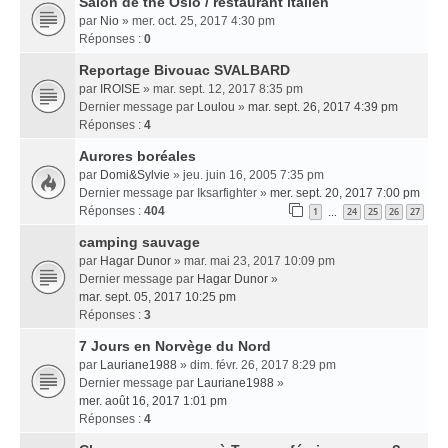
Salon de thé Oslo / restaurant italien
par
Nio
» mer. oct. 25, 2017 4:30 pm
Réponses :
0
Reportage Bivouac SVALBARD
par
IROISE
» mar. sept. 12, 2017 8:35 pm
Dernier message par
Loulou
»
mar. sept. 26, 2017 4:39 pm
Réponses :
4
Aurores boréales
par
Domi&Sylvie
» jeu. juin 16, 2005 7:35 pm
Dernier message par
Iksarfighter
»
mer. sept. 20, 2017 7:00 pm
Réponses :
404
1
24
25
26
27
…
camping sauvage
par
Hagar Dunor
» mar. mai 23, 2017 10:09 pm
Dernier message par
Hagar Dunor
»
mar. sept. 05, 2017 10:25 pm
Réponses :
3
7 Jours en Norvège du Nord
par
Lauriane1988
» dim. févr. 26, 2017 8:29 pm
Dernier message par
Lauriane1988
»
mer. août 16, 2017 1:01 pm
Réponses :
4