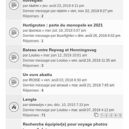
norvégien
par
rdahm
» jeu. août 23, 2018 6:11 pm
Dernier message par
rdahm
»
ven. nov. 02, 2018 8:27 pm
Réponses :
2
Hurtigruten : perte du monopole en 2021
par
docnico
» mer. juil. 18, 2018 5:07 pm
Dernier message par
Iksarfighter
»
dim. août 26, 2018 6:02 pm
Réponses :
1
Bateau entre Repvag et Honningsvag
par
Loulou
» mar. juin 12, 2018 10:01 am
Dernier message par
Loulou
»
ven. août 24, 2018 11:35 am
Réponses :
3
Un ours abattu
par
IROISE
» ven. août 03, 2018 8:30 am
Dernier message par
arnaud
»
mar. août 21, 2018 7:45 am
Réponses :
4
Lengte
par
oiseaulys
» jeu. déc. 10, 2015 7:33 pm
Dernier message par
Loulou
»
mar. août 07, 2018 4:12 pm
Réponses :
71
1
2
3
4
5
Recherche équipier(e) pour voyage photos