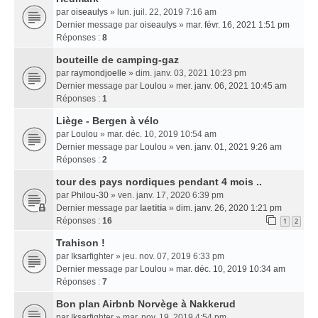
par
oiseaulys
» lun. juil. 22, 2019 7:16 am
Dernier message par
oiseaulys
»
mar. févr. 16, 2021 1:51 pm
Réponses :
8
bouteille de camping-gaz
par
raymondjoelle
» dim. janv. 03, 2021 10:23 pm
Dernier message par
Loulou
»
mer. janv. 06, 2021 10:45 am
Réponses :
1
Liège - Bergen à vélo
par
Loulou
» mar. déc. 10, 2019 10:54 am
Dernier message par
Loulou
»
ven. janv. 01, 2021 9:26 am
Réponses :
2
tour des pays nordiques pendant 4 mois ..
par
Philou-30
» ven. janv. 17, 2020 6:39 pm
Dernier message par
laetitia
»
dim. janv. 26, 2020 1:21 pm
Réponses :
16
1
2
Trahison !
par
Iksarfighter
» jeu. nov. 07, 2019 6:33 pm
Dernier message par
Loulou
»
mar. déc. 10, 2019 10:34 am
Réponses :
7
Bon plan Airbnb Norvège à Nakkerud
par
Iksarfighter
» mar. nov. 19, 2019 4:54 pm