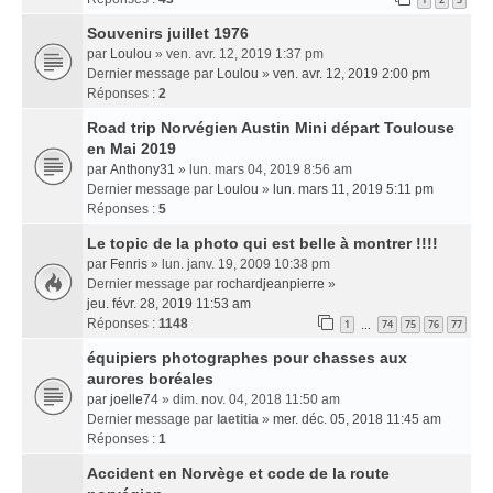
Souvenirs juillet 1976
par
Loulou
» ven. avr. 12, 2019 1:37 pm
Dernier message par
Loulou
»
ven. avr. 12, 2019 2:00 pm
Réponses :
2
Road trip Norvégien Austin Mini départ Toulouse
en Mai 2019
par
Anthony31
» lun. mars 04, 2019 8:56 am
Dernier message par
Loulou
»
lun. mars 11, 2019 5:11 pm
Réponses :
5
Le topic de la photo qui est belle à montrer !!!!
par
Fenris
» lun. janv. 19, 2009 10:38 pm
Dernier message par
rochardjeanpierre
»
jeu. févr. 28, 2019 11:53 am
Réponses :
1148
1
74
75
76
77
…
équipiers photographes pour chasses aux
aurores boréales
par
joelle74
» dim. nov. 04, 2018 11:50 am
Dernier message par
laetitia
»
mer. déc. 05, 2018 11:45 am
Réponses :
1
Accident en Norvège et code de la route