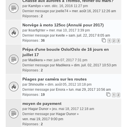
Chasse aux aurores à Tromso, février ou mars?
par
Kamilyo
» ven. déc. 16, 2016 11:27 pm
Dernier message par
joelle74
»
mer. août 16, 2017 12:26 am
Réponses :
2
Norvège à moto 125cc (Annulé pour 2017)
par
Iksarfighter
» mer. mai 10, 2017 3:39 pm
Dernier message par
kveite
»
sam. juil. 22, 2017 8:05 am
Réponses :
36
1
2
3
Prépa d'une boucle Oslo/Oslo de 16 jours en
juillet 17
par
Madikera
» mer. juin 07, 2017 7:31 pm
Dernier message par
Madikera
»
dim. juil. 02, 2017 10:53 pm
Réponses :
2
Péages par caméra sur les routes
par
Shinouille
» dim. août 05, 2012 10:18 pm
Dernier message par
Enora
»
lun. mai 29, 2017 10:56 am
Réponses :
19
1
2
moyen de payement
par
Hagar Dunor
» jeu. mai 18, 2017 12:18 am
Dernier message par
Hagar Dunor
»
ven. mai 19, 2017 9:00 pm
Réponses :
2