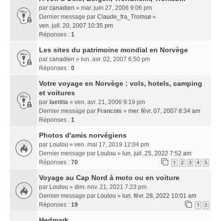
par
canadien
» mar. juin 27, 2006 9:06 pm
Dernier message par
Claude_fra_Tromsø
»
ven. juil. 20, 2007 10:35 pm
Réponses :
1
Les sites du patrimoine mondial en Norvège
par
canadien
» lun. avr. 02, 2007 6:50 pm
Réponses :
0
Votre voyage en Norvège : vols, hotels, camping
et voitures
par
laetitia
» ven. avr. 21, 2006 9:19 pm
Dernier message par
Francois
»
mer. févr. 07, 2007 8:34 am
Réponses :
1
Photos d'amis norvégiens
par
Loulou
» ven. mai 17, 2019 12:04 pm
Dernier message par
Loulou
»
lun. juil. 25, 2022 7:52 am
Réponses :
70
1
2
3
4
5
Voyage au Cap Nord à moto ou en voiture
par
Loulou
» dim. nov. 21, 2021 7:23 pm
Dernier message par
Loulou
»
lun. févr. 28, 2022 10:01 am
Réponses :
19
1
2
Hedmark