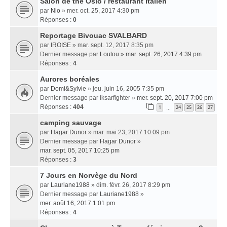
Salon de thé Oslo / restaurant italien
par
Nio
» mer. oct. 25, 2017 4:30 pm
Réponses :
0
Reportage Bivouac SVALBARD
par
IROISE
» mar. sept. 12, 2017 8:35 pm
Dernier message par
Loulou
»
mar. sept. 26, 2017 4:39 pm
Réponses :
4
Aurores boréales
par
Domi&Sylvie
» jeu. juin 16, 2005 7:35 pm
Dernier message par
Iksarfighter
»
mer. sept. 20, 2017 7:00 pm
Réponses :
404
1
24
25
26
27
…
camping sauvage
par
Hagar Dunor
» mar. mai 23, 2017 10:09 pm
Dernier message par
Hagar Dunor
»
mar. sept. 05, 2017 10:25 pm
Réponses :
3
7 Jours en Norvège du Nord
par
Lauriane1988
» dim. févr. 26, 2017 8:29 pm
Dernier message par
Lauriane1988
»
mer. août 16, 2017 1:01 pm
Réponses :
4