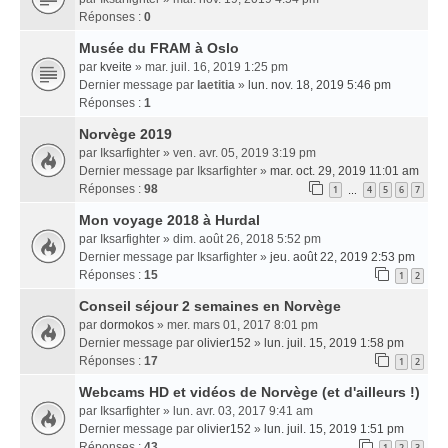
Réponses :
0
Musée du FRAM à Oslo
par
kveite
» mar. juil. 16, 2019 1:25 pm
Dernier message par
laetitia
»
lun. nov. 18, 2019 5:46 pm
Réponses :
1
Norvège 2019
par
Iksarfighter
» ven. avr. 05, 2019 3:19 pm
Dernier message par
Iksarfighter
»
mar. oct. 29, 2019 11:01 am
Réponses :
98
1
4
5
6
7
…
Mon voyage 2018 à Hurdal
par
Iksarfighter
» dim. août 26, 2018 5:52 pm
Dernier message par
Iksarfighter
»
jeu. août 22, 2019 2:53 pm
Réponses :
15
1
2
Conseil séjour 2 semaines en Norvège
par
dormokos
» mer. mars 01, 2017 8:01 pm
Dernier message par
olivier152
»
lun. juil. 15, 2019 1:58 pm
Réponses :
17
1
2
Webcams HD et vidéos de Norvège (et d'ailleurs !)
par
Iksarfighter
» lun. avr. 03, 2017 9:41 am
Dernier message par
olivier152
»
lun. juil. 15, 2019 1:51 pm
Réponses :
43
1
2
3