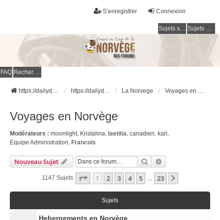
S’enregistrer
Connexion
Sujets sans réponse
Sujets actifs
FAQ
Rechercher
https://dailydigesthub.com
https://dailydigesthub.com
La Norvege
Voyages en Norvège
Voyages en Norvège
Modérateurs :
moonlight
,
Kristalina
,
laetitia
,
canadien
,
kari
,
Equipe Administration
,
Francois
Rechercher
Recherche Avancé
Nouveau Sujet
Page
1
Sur
23
1
2
3
4
5
23
Suivante
1147 Sujets
…
Sujets
Hebergements en Norvège