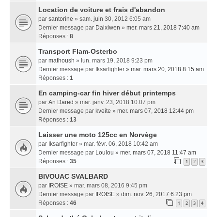
Location de voiture et frais d'abandon
par
santorine
» sam. juin 30, 2012 6:05 am
Dernier message par
Daixiwen
»
mer. mars 21, 2018 7:40 am
Réponses :
8
Transport Flam-Osterbo
par
mathoush
» lun. mars 19, 2018 9:23 pm
Dernier message par
Iksarfighter
»
mar. mars 20, 2018 8:15 am
Réponses :
1
En camping-car fin hiver début printemps
par
An Dared
» mar. janv. 23, 2018 10:07 pm
Dernier message par
kveite
»
mer. mars 07, 2018 12:44 pm
Réponses :
13
Laisser une moto 125cc en Norvège
par
Iksarfighter
» mar. févr. 06, 2018 10:42 am
Dernier message par
Loulou
»
mer. mars 07, 2018 11:47 am
Réponses :
35
1
2
3
BIVOUAC SVALBARD
par
IROISE
» mar. mars 08, 2016 9:45 pm
Dernier message par
IROISE
»
dim. nov. 26, 2017 6:23 pm
Réponses :
46
1
2
3
4