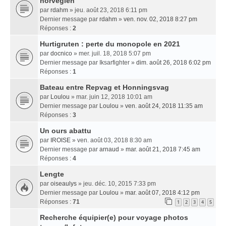
norvégien
par
rdahm
» jeu. août 23, 2018 6:11 pm
Dernier message par
rdahm
»
ven. nov. 02, 2018 8:27 pm
Réponses :
2
Hurtigruten : perte du monopole en 2021
par
docnico
» mer. juil. 18, 2018 5:07 pm
Dernier message par
Iksarfighter
»
dim. août 26, 2018 6:02 pm
Réponses :
1
Bateau entre Repvag et Honningsvag
par
Loulou
» mar. juin 12, 2018 10:01 am
Dernier message par
Loulou
»
ven. août 24, 2018 11:35 am
Réponses :
3
Un ours abattu
par
IROISE
» ven. août 03, 2018 8:30 am
Dernier message par
arnaud
»
mar. août 21, 2018 7:45 am
Réponses :
4
Lengte
par
oiseaulys
» jeu. déc. 10, 2015 7:33 pm
Dernier message par
Loulou
»
mar. août 07, 2018 4:12 pm
Réponses :
71
1
2
3
4
5
Recherche équipier(e) pour voyage photos