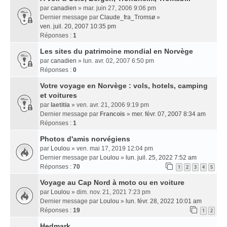
par
canadien
» mar. juin 27, 2006 9:06 pm
Dernier message par
Claude_fra_Tromsø
»
ven. juil. 20, 2007 10:35 pm
Réponses :
1
Les sites du patrimoine mondial en Norvège
par
canadien
» lun. avr. 02, 2007 6:50 pm
Réponses :
0
Votre voyage en Norvège : vols, hotels, camping
et voitures
par
laetitia
» ven. avr. 21, 2006 9:19 pm
Dernier message par
Francois
»
mer. févr. 07, 2007 8:34 am
Réponses :
1
Photos d'amis norvégiens
par
Loulou
» ven. mai 17, 2019 12:04 pm
Dernier message par
Loulou
»
lun. juil. 25, 2022 7:52 am
Réponses :
70
1
2
3
4
5
Voyage au Cap Nord à moto ou en voiture
par
Loulou
» dim. nov. 21, 2021 7:23 pm
Dernier message par
Loulou
»
lun. févr. 28, 2022 10:01 am
Réponses :
19
1
2
Hedmark