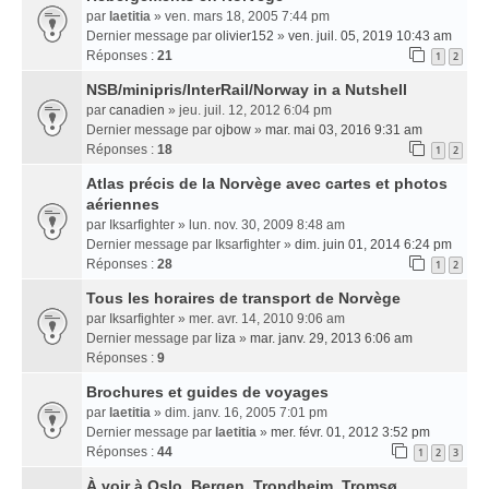
par
laetitia
» ven. mars 18, 2005 7:44 pm
Dernier message par
olivier152
»
ven. juil. 05, 2019 10:43 am
Réponses :
21
1
2
NSB/minipris/InterRail/Norway in a Nutshell
par
canadien
» jeu. juil. 12, 2012 6:04 pm
Dernier message par
ojbow
»
mar. mai 03, 2016 9:31 am
Réponses :
18
1
2
Atlas précis de la Norvège avec cartes et photos
aériennes
par
Iksarfighter
» lun. nov. 30, 2009 8:48 am
Dernier message par
Iksarfighter
»
dim. juin 01, 2014 6:24 pm
Réponses :
28
1
2
Tous les horaires de transport de Norvège
par
Iksarfighter
» mer. avr. 14, 2010 9:06 am
Dernier message par
liza
»
mar. janv. 29, 2013 6:06 am
Réponses :
9
Brochures et guides de voyages
par
laetitia
» dim. janv. 16, 2005 7:01 pm
Dernier message par
laetitia
»
mer. févr. 01, 2012 3:52 pm
Réponses :
44
1
2
3
À voir à Oslo, Bergen, Trondheim, Tromsø...