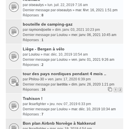
par
oiseaulys
» lun. juil. 22, 2019 7:16 am
Dernier message par
oiseaulys
»
mar. févr. 16, 2021 1:51 pm
Réponses :
8
bouteille de camping-gaz
par
raymondjoelle
» dim. janv. 03, 2021 10:23 pm
Dernier message par
Loulou
»
mer. janv. 06, 2021 10:45 am
Réponses :
1
Liège - Bergen à vélo
par
Loulou
» mar. déc. 10, 2019 10:54 am
Dernier message par
Loulou
»
ven. janv. 01, 2021 9:26 am
Réponses :
2
tour des pays nordiques pendant 4 mois ..
par
Philou-30
» ven. janv. 17, 2020 6:39 pm
Dernier message par
laetitia
»
dim. janv. 26, 2020 1:21 pm
Réponses :
16
1
2
Trahison !
par
Iksarfighter
» jeu. nov. 07, 2019 6:33 pm
Dernier message par
Loulou
»
mar. déc. 10, 2019 10:34 am
Réponses :
7
Bon plan Airbnb Norvège à Nakkerud
par
Iksarfighter
» mar. nov. 19, 2019 4:54 pm