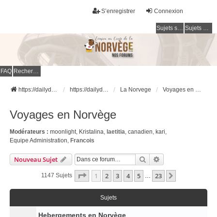
S’enregistrer
Connexion
Sujets sans réponse
Sujets actifs
FAQ
Rechercher
https://dailydigesthub.com
https://dailydigesthub.com
La Norvege
Voyages en Norvège
Voyages en Norvège
Modérateurs :
moonlight
,
Kristalina
,
laetitia
,
canadien
,
kari
,
Equipe Administration
,
Francois
Rechercher
Recherche Avancé
Nouveau Sujet
Page
1
Sur
23
1
2
3
4
5
23
Suivante
1147 Sujets
…
Sujets
Hebergements en Norvège