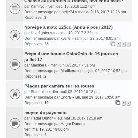
Chasse aux aurores à Tromso, février ou mars?
par
Kamilyo
» ven. déc. 16, 2016 11:27 pm
Dernier message par
joelle74
»
mer. août 16, 2017 12:26 am
Réponses :
2
Norvège à moto 125cc (Annulé pour 2017)
par
Iksarfighter
» mer. mai 10, 2017 3:39 pm
Dernier message par
kveite
»
sam. juil. 22, 2017 8:05 am
Réponses :
36
1
2
3
Prépa d'une boucle Oslo/Oslo de 16 jours en
juillet 17
par
Madikera
» mer. juin 07, 2017 7:31 pm
Dernier message par
Madikera
»
dim. juil. 02, 2017 10:53 pm
Réponses :
2
Péages par caméra sur les routes
par
Shinouille
» dim. août 05, 2012 10:18 pm
Dernier message par
Enora
»
lun. mai 29, 2017 10:56 am
Réponses :
19
1
2
moyen de payement
par
Hagar Dunor
» jeu. mai 18, 2017 12:18 am
Dernier message par
Hagar Dunor
»
ven. mai 19, 2017 9:00 pm
Réponses :
2