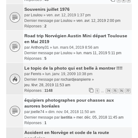
Souvenirs juillet 1976
par
Loulou
» ven. avr. 12, 2019 1:37 pm
Dernier message par
Loulou
»
ven. avr. 12, 2019 2:00 pm
Réponses :
2
Road trip Norvégien Austin Mini départ Toulouse
en Mai 2019
par
Anthony31
» lun. mars 04, 2019 8:56 am
Dernier message par
Loulou
»
lun. mars 11, 2019 5:11 pm
Réponses :
5
Le topic de la photo qui est belle à montrer !!!!
par
Fenris
» lun. janv. 19, 2009 10:38 pm
Dernier message par
rochardjeanpierre
»
jeu. févr. 28, 2019 11:53 am
Réponses :
1148
1
74
75
76
77
…
équipiers photographes pour chasses aux
aurores boréales
par
joelle74
» dim. nov. 04, 2018 11:50 am
Dernier message par
laetitia
»
mer. déc. 05, 2018 11:45 am
Réponses :
1
Accident en Norvège et code de la route