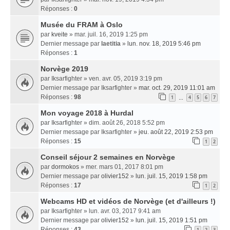
Réponses :
0
Musée du FRAM à Oslo
par
kveite
» mar. juil. 16, 2019 1:25 pm
Dernier message par
laetitia
»
lun. nov. 18, 2019 5:46 pm
Réponses :
1
Norvège 2019
par
Iksarfighter
» ven. avr. 05, 2019 3:19 pm
Dernier message par
Iksarfighter
»
mar. oct. 29, 2019 11:01 am
Réponses :
98
1
4
5
6
7
…
Mon voyage 2018 à Hurdal
par
Iksarfighter
» dim. août 26, 2018 5:52 pm
Dernier message par
Iksarfighter
»
jeu. août 22, 2019 2:53 pm
Réponses :
15
1
2
Conseil séjour 2 semaines en Norvège
par
dormokos
» mer. mars 01, 2017 8:01 pm
Dernier message par
olivier152
»
lun. juil. 15, 2019 1:58 pm
Réponses :
17
1
2
Webcams HD et vidéos de Norvège (et d'ailleurs !)
par
Iksarfighter
» lun. avr. 03, 2017 9:41 am
Dernier message par
olivier152
»
lun. juil. 15, 2019 1:51 pm
Réponses :
43
1
2
3