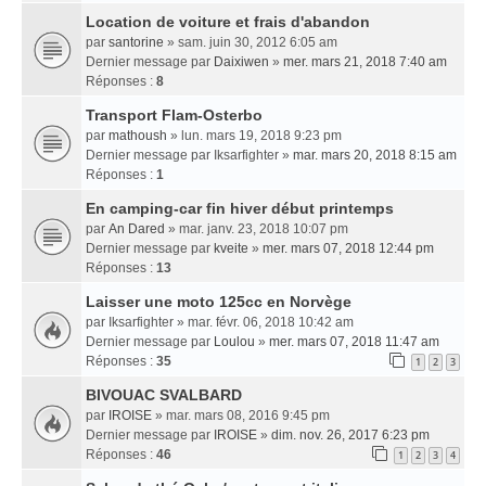
Location de voiture et frais d'abandon
par
santorine
» sam. juin 30, 2012 6:05 am
Dernier message par
Daixiwen
»
mer. mars 21, 2018 7:40 am
Réponses :
8
Transport Flam-Osterbo
par
mathoush
» lun. mars 19, 2018 9:23 pm
Dernier message par
Iksarfighter
»
mar. mars 20, 2018 8:15 am
Réponses :
1
En camping-car fin hiver début printemps
par
An Dared
» mar. janv. 23, 2018 10:07 pm
Dernier message par
kveite
»
mer. mars 07, 2018 12:44 pm
Réponses :
13
Laisser une moto 125cc en Norvège
par
Iksarfighter
» mar. févr. 06, 2018 10:42 am
Dernier message par
Loulou
»
mer. mars 07, 2018 11:47 am
Réponses :
35
1
2
3
BIVOUAC SVALBARD
par
IROISE
» mar. mars 08, 2016 9:45 pm
Dernier message par
IROISE
»
dim. nov. 26, 2017 6:23 pm
Réponses :
46
1
2
3
4