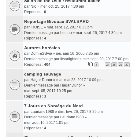
Salon de thé Oslo / restaurant italien
par
Nio
» mer. oct. 25, 2017 4:30 pm
Réponses :
0
Reportage Bivouac SVALBARD
par
IROISE
» mar. sept. 12, 2017 8:35 pm
Dernier message par
Loulou
»
mar. sept. 26, 2017 4:39 pm
Réponses :
4
Aurores boréales
par
Domi&Sylvie
» jeu. juin 16, 2005 7:35 pm
Dernier message par
Iksarfighter
»
mer. sept. 20, 2017 7:00 pm
Réponses :
404
1
24
25
26
27
…
camping sauvage
par
Hagar Dunor
» mar. mai 23, 2017 10:09 pm
Dernier message par
Hagar Dunor
»
mar. sept. 05, 2017 10:25 pm
Réponses :
3
7 Jours en Norvège du Nord
par
Lauriane1988
» dim. févr. 26, 2017 8:29 pm
Dernier message par
Lauriane1988
»
mer. août 16, 2017 1:01 pm
Réponses :
4