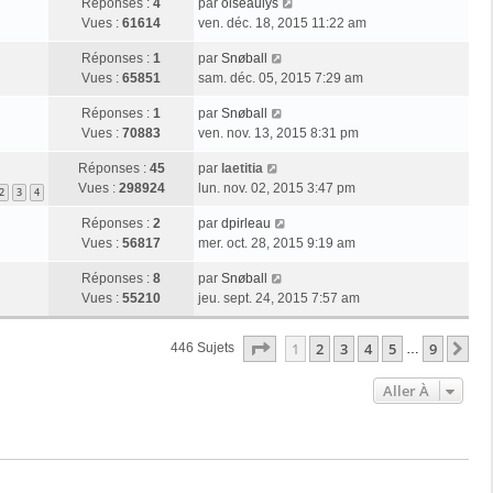
Réponses :
4
par
oiseaulys
Vues :
61614
ven. déc. 18, 2015 11:22 am
Réponses :
1
par
Snøball
Vues :
65851
sam. déc. 05, 2015 7:29 am
Réponses :
1
par
Snøball
Vues :
70883
ven. nov. 13, 2015 8:31 pm
Réponses :
45
par
laetitia
Vues :
298924
lun. nov. 02, 2015 3:47 pm
2
3
4
Réponses :
2
par
dpirleau
Vues :
56817
mer. oct. 28, 2015 9:19 am
Réponses :
8
par
Snøball
Vues :
55210
jeu. sept. 24, 2015 7:57 am
Page
1
Sur
9
1
2
3
4
5
9
Su
446 Sujets
…
Aller À