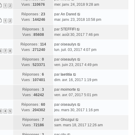
Vues :
110676
mer. janv. 24, 2018 9:28 am
1
2
Réponses :
23
par
An Dared
Vues :
144246
mar. janv. 23, 2018 10:58 pm
1
2
Réponses :
1
par
STEFFIFI
Vues :
85608
mer. août 30, 2017 7:46 pm
Réponses :
114
par
oiseaulys
Vues :
271240
lun. juil. 03, 2017 4:07 pm
6
7
8
Réponses :
0
par
oiseaulys
Vues :
523371
ven. juin 23, 2017 4:49 pm
Réponses :
6
par
laetitia
Vues :
107401
dim. avr. 16, 2017 1:19 pm
Réponses :
3
par
moimorte
Vues :
46242
ven. avr. 07, 2017 5:01 pm
Réponses :
60
par
oiseaulys
Vues :
204302
jeu. mars 30, 2017 1:16 pm
3
4
5
Réponses :
7
par
Ghozgul
Vues :
72186
sam. mars 18, 2017 12:26 am
Réponses :
2
par
cilu