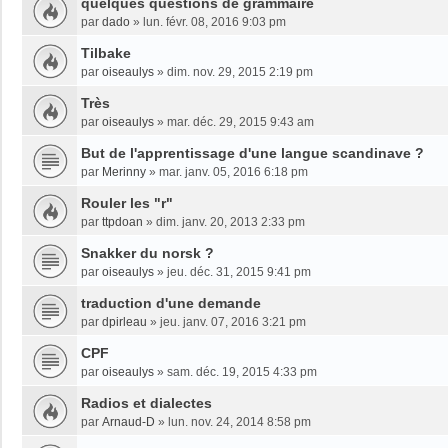
quelques questions de grammaire
par
dado
»
lun. févr. 08, 2016 9:03 pm
Tilbake
par
oiseaulys
»
dim. nov. 29, 2015 2:19 pm
Très
par
oiseaulys
»
mar. déc. 29, 2015 9:43 am
But de l'apprentissage d'une langue scandinave ?
par
Merinny
»
mar. janv. 05, 2016 6:18 pm
Rouler les "r"
par
ttpdoan
»
dim. janv. 20, 2013 2:33 pm
Snakker du norsk ?
par
oiseaulys
»
jeu. déc. 31, 2015 9:41 pm
traduction d'une demande
par
dpirleau
»
jeu. janv. 07, 2016 3:21 pm
CPF
par
oiseaulys
»
sam. déc. 19, 2015 4:33 pm
Radios et dialectes
par
Arnaud-D
»
lun. nov. 24, 2014 8:58 pm