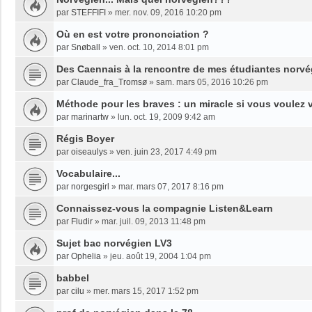
par
STEFFIFI
»
mer. nov. 09, 2016 10:20 pm
Où en est votre prononciation ?
par
Snøball
»
ven. oct. 10, 2014 8:01 pm
Des Caennais à la rencontre de mes étudiantes norv
par
Claude_fra_Tromsø
»
sam. mars 05, 2016 10:26 pm
Méthode pour les braves : un miracle si vous voulez 
par
marinartw
»
lun. oct. 19, 2009 9:42 am
Régis Boyer
par
oiseaulys
»
ven. juin 23, 2017 4:49 pm
Vocabulaire...
par
norgesgirl
»
mar. mars 07, 2017 8:16 pm
Connaissez-vous la compagnie Listen&Learn
par
Fludir
»
mar. juil. 09, 2013 11:48 pm
Sujet bac norvégien LV3
par
Ophelia
»
jeu. août 19, 2004 1:04 pm
babbel
par
cilu
»
mer. mars 15, 2017 1:52 pm