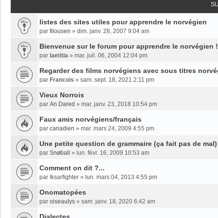
S
listes des sites utiles pour apprendre le norvégien
par
filousen
»
dim. janv. 28, 2007 9:04 am
Bienvenue sur le forum pour apprendre le norvégien !
par
laetitia
»
mar. juil. 06, 2004 12:04 pm
Regarder des films norvégiens avec sous titres norvé
par
Francois
»
sam. sept. 18, 2021 2:11 pm
Vieux Norrois
par
An Dared
»
mar. janv. 23, 2018 10:54 pm
Faux amis norvégiens/français
par
canadien
»
mar. mars 24, 2009 4:55 pm
Une petite question de grammaire (ça fait pas de mal) 
par
Snøball
»
lun. févr. 16, 2009 10:53 am
Comment on dit ?...
par
Iksarfighter
»
lun. mars 04, 2013 4:55 pm
Onomatopées
par
oiseaulys
»
sam. janv. 18, 2020 6:42 am
Dialectes