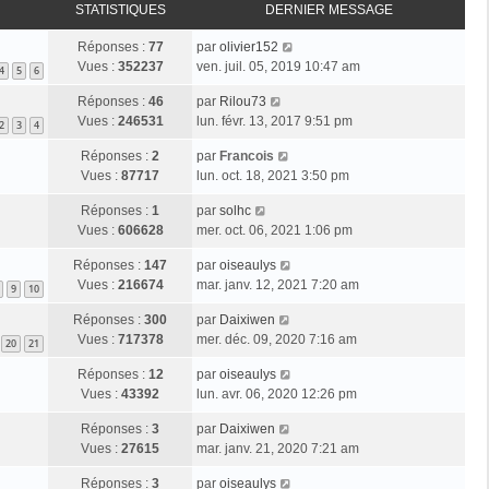
STATISTIQUES
DERNIER MESSAGE
Réponses :
77
par
olivier152
Vues :
352237
ven. juil. 05, 2019 10:47 am
4
5
6
Réponses :
46
par
Rilou73
Vues :
246531
lun. févr. 13, 2017 9:51 pm
2
3
4
Réponses :
2
par
Francois
Vues :
87717
lun. oct. 18, 2021 3:50 pm
Réponses :
1
par
solhc
Vues :
606628
mer. oct. 06, 2021 1:06 pm
Réponses :
147
par
oiseaulys
Vues :
216674
mar. janv. 12, 2021 7:20 am
9
10
Réponses :
300
par
Daixiwen
Vues :
717378
mer. déc. 09, 2020 7:16 am
20
21
Réponses :
12
par
oiseaulys
Vues :
43392
lun. avr. 06, 2020 12:26 pm
Réponses :
3
par
Daixiwen
Vues :
27615
mar. janv. 21, 2020 7:21 am
Réponses :
3
par
oiseaulys