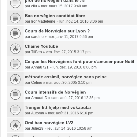
prof de norvégien dans le 78
par
cilu
»
mer. mars 15, 2017 9:40 am
Bac norvégien candidat libre
par
IronMadeleine
»
lun. nov. 14, 2016 3:06 pm
Cours de Norvégien sur Lyon ?
par
carolne
»
mer. janv. 11, 2017 9:56 pm
Chaine Youtube
par
TiiBen
»
ven. févr. 27, 2015 3:17 pm
Ce que les Norvégiens font pour s'amuser pour Noël
par
Anna8721
»
lun. déc. 19, 2016 8:06 pm
méthode assimil, norvégien sans peine...
par
Céline
»
mar. août 30, 2005 3:10 pm
Cours intensifs de Norvégien
par
Arnaud-D
»
sam. août 27, 2016 12:35 pm
Trenger litt hjelp med vokabular
par
Automn
»
mer. août 31, 2016 6:16 pm
Oral bac norvégien LV2
par
Julie29
»
jeu. avr. 14, 2016 10:58 am