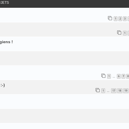
UJETS
1
2
3
1
giens !
1
6
7
8
…
:-)
1
17
18
19
…