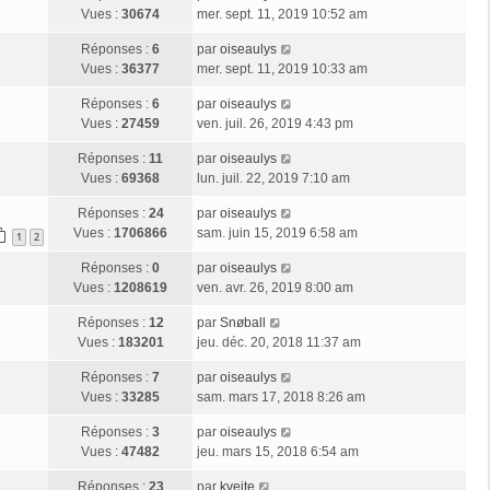
Vues :
30674
mer. sept. 11, 2019 10:52 am
Réponses :
6
par
oiseaulys
Vues :
36377
mer. sept. 11, 2019 10:33 am
Réponses :
6
par
oiseaulys
Vues :
27459
ven. juil. 26, 2019 4:43 pm
Réponses :
11
par
oiseaulys
Vues :
69368
lun. juil. 22, 2019 7:10 am
Réponses :
24
par
oiseaulys
Vues :
1706866
sam. juin 15, 2019 6:58 am
1
2
Réponses :
0
par
oiseaulys
Vues :
1208619
ven. avr. 26, 2019 8:00 am
Réponses :
12
par
Snøball
Vues :
183201
jeu. déc. 20, 2018 11:37 am
Réponses :
7
par
oiseaulys
Vues :
33285
sam. mars 17, 2018 8:26 am
Réponses :
3
par
oiseaulys
Vues :
47482
jeu. mars 15, 2018 6:54 am
Réponses :
23
par
kveite