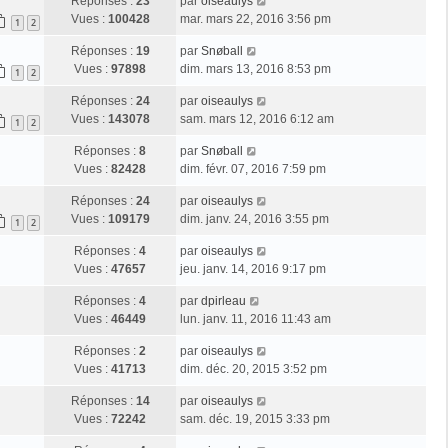
Réponses :
23
par
oiseaulys
Vues :
100428
mar. mars 22, 2016 3:56 pm
1
2
Réponses :
19
par
Snøball
Vues :
97898
dim. mars 13, 2016 8:53 pm
1
2
Réponses :
24
par
oiseaulys
Vues :
143078
sam. mars 12, 2016 6:12 am
1
2
Réponses :
8
par
Snøball
Vues :
82428
dim. févr. 07, 2016 7:59 pm
Réponses :
24
par
oiseaulys
Vues :
109179
dim. janv. 24, 2016 3:55 pm
1
2
Réponses :
4
par
oiseaulys
Vues :
47657
jeu. janv. 14, 2016 9:17 pm
Réponses :
4
par
dpirleau
Vues :
46449
lun. janv. 11, 2016 11:43 am
Réponses :
2
par
oiseaulys
Vues :
41713
dim. déc. 20, 2015 3:52 pm
Réponses :
14
par
oiseaulys
Vues :
72242
sam. déc. 19, 2015 3:33 pm