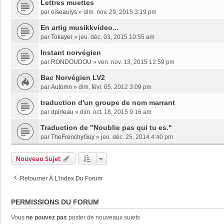
Lettres muettes
par
oiseaulys
»
dim. nov. 29, 2015 3:19 pm
En artig musikkvideo...
par
Tokayer
»
jeu. déc. 03, 2015 10:55 am
Instant norvégien
par
RONDOUDOU
»
ven. nov. 13, 2015 12:59 pm
Bac Norvégien LV2
par
Automn
»
dim. févr. 05, 2012 3:09 pm
traduction d'un groupe de nom marrant
par
dpirleau
»
dim. oct. 18, 2015 9:16 am
Traduction de "Noublie pas qui tu es."
par
TheFrenchyGuy
»
jeu. déc. 25, 2014 4:40 pm
Nouveau Sujet
Retourner À L’index Du Forum
PERMISSIONS DU FORUM
Vous
ne pouvez pas
poster de nouveaux sujets