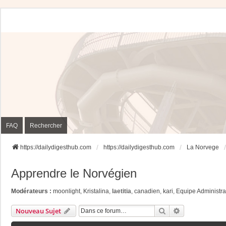
FAQ
Rechercher
https://dailydigesthub.com
https://dailydigesthub.com
La Norvege
Apprendre le Norvégien
Modérateurs :
moonlight
,
Kristalina
,
laetitia
,
canadien
,
kari
,
Equipe Administra
Rechercher
Recherche Av
Nouveau Sujet