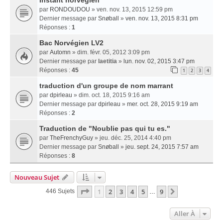
Instant norvégien
par
RONDOUDOU
» ven. nov. 13, 2015 12:59 pm
Dernier message par
Snøball
»
ven. nov. 13, 2015 8:31 pm
Réponses :
1
Bac Norvégien LV2
par
Automn
» dim. févr. 05, 2012 3:09 pm
Dernier message par
laetitia
»
lun. nov. 02, 2015 3:47 pm
Réponses :
45
1
2
3
4
traduction d'un groupe de nom marrant
par
dpirleau
» dim. oct. 18, 2015 9:16 am
Dernier message par
dpirleau
»
mer. oct. 28, 2015 9:19 am
Réponses :
2
Traduction de "Noublie pas qui tu es."
par
TheFrenchyGuy
» jeu. déc. 25, 2014 4:40 pm
Dernier message par
Snøball
»
jeu. sept. 24, 2015 7:57 am
Réponses :
8
Nouveau Sujet
Page
1
Sur
9
1
2
3
4
5
9
Suivante
446 Sujets
…
Aller À