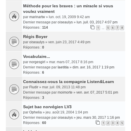
Méthode pour les braves : un miracle si vous
voulez vraiment
par
marinartw
» lun. oct. 19, 2009 9:42 am
Dernier message par
oiseaulys
»
lun. juil. 03, 2017 4:07 pm
Réponses :
114
1
5
6
7
8
…
Régis Boyer
par
oiseaulys
» ven. juin 23, 2017 4:49 pm
Réponses :
0
Vocabulaire...
par
norgesgirl
» mar. mars 07, 2017 8:16 pm
Dernier message par
laetitia
»
dim. avr. 16, 2017 1:19 pm
Réponses :
6
Connaissez-vous la compagnie Listen&Learn
par
Fludir
» mar. juil. 09, 2013 11:48 pm
Dernier message par
moimorte
»
ven. avr. 07, 2017 5:01 pm
Réponses :
3
Sujet bac norvégien LV3
par
Ophelia
» jeu. août 19, 2004 1:04 pm
Dernier message par
oiseaulys
»
jeu. mars 30, 2017 1:16 pm
Réponses :
60
1
2
3
4
5