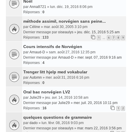
Noël
par
Anna8721
» lun. déc. 19, 2016 8:06 pm
Réponses :
0
méthode assimil, norvégien sans peine...
par
Céline
» mar. août 30, 2005 3:10 pm
Dernier message par
oiseaulys
»
jeu. déc. 15, 2016 5:25 am
Réponses :
133
1
6
7
8
9
…
Cours intensifs de Norvégien
par
Arnaud-D
» sam. août 27, 2016 12:35 pm
Dernier message par
Arnaud-D
»
mer. sept. 07, 2016 9:16 am
Réponses :
4
Trenger litt hjelp med vokabular
par
Automn
» mer. août 31, 2016 6:16 pm
Réponses :
0
Oral bac norvégien LV2
par
Julie29
» jeu. avr. 14, 2016 10:58 am
Dernier message par
Julie29
»
mer. juil. 20, 2016 10:11 pm
Réponses :
16
1
2
quelques questions de grammaire
par
dado
» lun. févr. 08, 2016 9:03 pm
Dernier message par
oiseaulys
»
mar. mars 22, 2016 3:56 pm