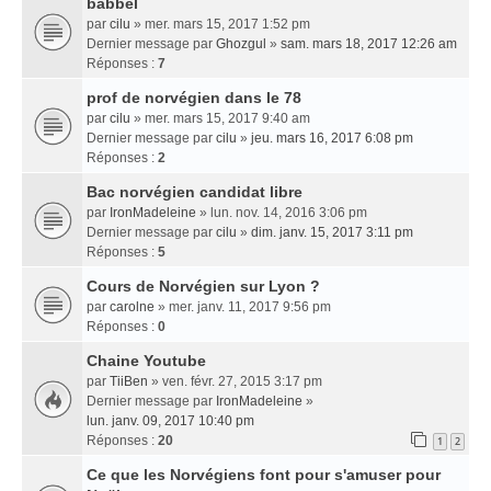
babbel
par
cilu
» mer. mars 15, 2017 1:52 pm
Dernier message par
Ghozgul
»
sam. mars 18, 2017 12:26 am
Réponses :
7
prof de norvégien dans le 78
par
cilu
» mer. mars 15, 2017 9:40 am
Dernier message par
cilu
»
jeu. mars 16, 2017 6:08 pm
Réponses :
2
Bac norvégien candidat libre
par
IronMadeleine
» lun. nov. 14, 2016 3:06 pm
Dernier message par
cilu
»
dim. janv. 15, 2017 3:11 pm
Réponses :
5
Cours de Norvégien sur Lyon ?
par
carolne
» mer. janv. 11, 2017 9:56 pm
Réponses :
0
Chaine Youtube
par
TiiBen
» ven. févr. 27, 2015 3:17 pm
Dernier message par
IronMadeleine
»
lun. janv. 09, 2017 10:40 pm
Réponses :
20
1
2
Ce que les Norvégiens font pour s'amuser pour