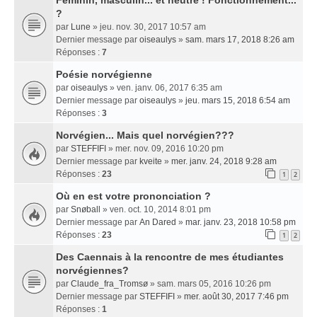
Féminin, masculin... et neutre ! Fonctionnement...
?
par
Lune
» jeu. nov. 30, 2017 10:57 am
Dernier message par
oiseaulys
»
sam. mars 17, 2018 8:26 am
Réponses :
7
Poésie norvégienne
par
oiseaulys
» ven. janv. 06, 2017 6:35 am
Dernier message par
oiseaulys
»
jeu. mars 15, 2018 6:54 am
Réponses :
3
Norvégien... Mais quel norvégien???
par
STEFFIFI
» mer. nov. 09, 2016 10:20 pm
Dernier message par
kveite
»
mer. janv. 24, 2018 9:28 am
Réponses :
23
1
2
Où en est votre prononciation ?
par
Snøball
» ven. oct. 10, 2014 8:01 pm
Dernier message par
An Dared
»
mar. janv. 23, 2018 10:58 pm
Réponses :
23
1
2
Des Caennais à la rencontre de mes étudiantes
norvégiennes?
par
Claude_fra_Tromsø
» sam. mars 05, 2016 10:26 pm
Dernier message par
STEFFIFI
»
mer. août 30, 2017 7:46 pm
Réponses :
1