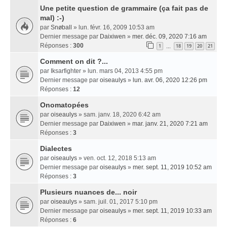
Une petite question de grammaire (ça fait pas de
mal) :-)
par
Snøball
» lun. févr. 16, 2009 10:53 am
Dernier message par
Daixiwen
»
mer. déc. 09, 2020 7:16 am
Réponses :
300
1
18
19
20
21
…
Comment on dit ?...
par
Iksarfighter
» lun. mars 04, 2013 4:55 pm
Dernier message par
oiseaulys
»
lun. avr. 06, 2020 12:26 pm
Réponses :
12
Onomatopées
par
oiseaulys
» sam. janv. 18, 2020 6:42 am
Dernier message par
Daixiwen
»
mar. janv. 21, 2020 7:21 am
Réponses :
3
Dialectes
par
oiseaulys
» ven. oct. 12, 2018 5:13 am
Dernier message par
oiseaulys
»
mer. sept. 11, 2019 10:52 am
Réponses :
3
Plusieurs nuances de... noir
par
oiseaulys
» sam. juil. 01, 2017 5:10 pm
Dernier message par
oiseaulys
»
mer. sept. 11, 2019 10:33 am
Réponses :
6