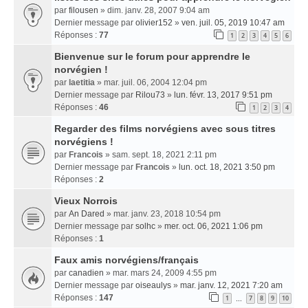
par
filousen
» dim. janv. 28, 2007 9:04 am
Dernier message par
olivier152
»
ven. juil. 05, 2019 10:47 am
Réponses :
77
1
2
3
4
5
6
Bienvenue sur le forum pour apprendre le
norvégien !
par
laetitia
» mar. juil. 06, 2004 12:04 pm
Dernier message par
Rilou73
»
lun. févr. 13, 2017 9:51 pm
Réponses :
46
1
2
3
4
Regarder des films norvégiens avec sous titres
norvégiens !
par
Francois
» sam. sept. 18, 2021 2:11 pm
Dernier message par
Francois
»
lun. oct. 18, 2021 3:50 pm
Réponses :
2
Vieux Norrois
par
An Dared
» mar. janv. 23, 2018 10:54 pm
Dernier message par
solhc
»
mer. oct. 06, 2021 1:06 pm
Réponses :
1
Faux amis norvégiens/français
par
canadien
» mar. mars 24, 2009 4:55 pm
Dernier message par
oiseaulys
»
mar. janv. 12, 2021 7:20 am
Réponses :
147
1
7
8
9
10
…