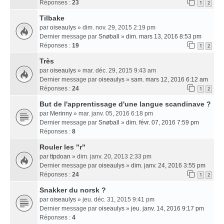
Réponses :
23
1
2
Tilbake
par
oiseaulys
» dim. nov. 29, 2015 2:19 pm
Dernier message par
Snøball
»
dim. mars 13, 2016 8:53 pm
Réponses :
19
1
2
Très
par
oiseaulys
» mar. déc. 29, 2015 9:43 am
Dernier message par
oiseaulys
»
sam. mars 12, 2016 6:12 am
Réponses :
24
1
2
But de l'apprentissage d'une langue scandinave ?
par
Merinny
» mar. janv. 05, 2016 6:18 pm
Dernier message par
Snøball
»
dim. févr. 07, 2016 7:59 pm
Réponses :
8
Rouler les "r"
par
ttpdoan
» dim. janv. 20, 2013 2:33 pm
Dernier message par
oiseaulys
»
dim. janv. 24, 2016 3:55 pm
Réponses :
24
1
2
Snakker du norsk ?
par
oiseaulys
» jeu. déc. 31, 2015 9:41 pm
Dernier message par
oiseaulys
»
jeu. janv. 14, 2016 9:17 pm
Réponses :
4