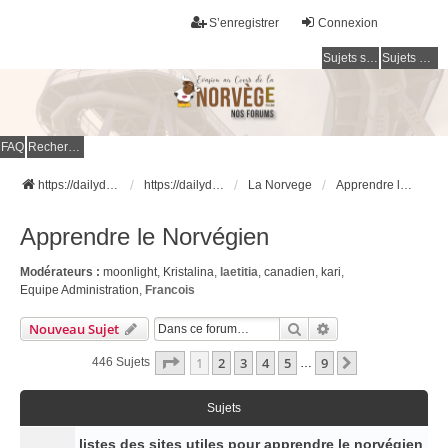
S’enregistrer
Connexion
Sujets sans réponse
Sujets actifs
FAQ
Rechercher
https://dailydigesthub.com
https://dailydigesthub.com
La Norvege
Apprendre le Norvégien
Apprendre le Norvégien
Modérateurs :
moonlight
,
Kristalina
,
laetitia
,
canadien
,
kari
,
Equipe Administration
,
Francois
Rechercher
Recherche Avancé
Nouveau Sujet
Page
1
Sur
9
1
2
3
4
5
9
Suivante
446 Sujets
…
Sujets
listes des sites utiles pour apprendre le norvégien