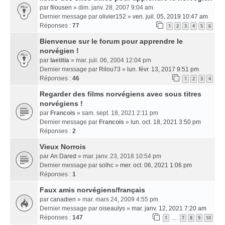
par
filousen
» dim. janv. 28, 2007 9:04 am
Dernier message par
olivier152
»
ven. juil. 05, 2019 10:47 am
Réponses :
77
1
2
3
4
5
6
Bienvenue sur le forum pour apprendre le
norvégien !
par
laetitia
» mar. juil. 06, 2004 12:04 pm
Dernier message par
Rilou73
»
lun. févr. 13, 2017 9:51 pm
Réponses :
46
1
2
3
4
Regarder des films norvégiens avec sous titres
norvégiens !
par
Francois
» sam. sept. 18, 2021 2:11 pm
Dernier message par
Francois
»
lun. oct. 18, 2021 3:50 pm
Réponses :
2
Vieux Norrois
par
An Dared
» mar. janv. 23, 2018 10:54 pm
Dernier message par
solhc
»
mer. oct. 06, 2021 1:06 pm
Réponses :
1
Faux amis norvégiens/français
par
canadien
» mar. mars 24, 2009 4:55 pm
Dernier message par
oiseaulys
»
mar. janv. 12, 2021 7:20 am
Réponses :
147
1
7
8
9
10
…