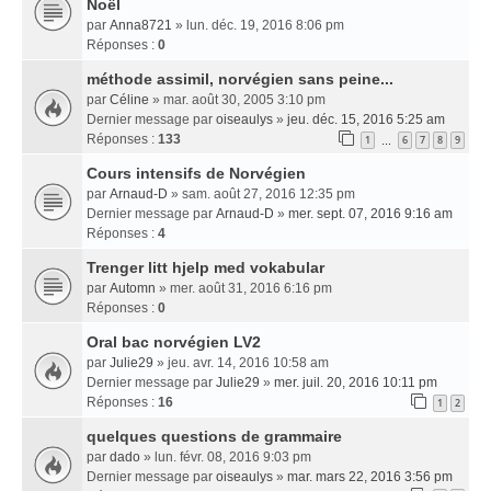
Noël
par
Anna8721
» lun. déc. 19, 2016 8:06 pm
Réponses :
0
méthode assimil, norvégien sans peine...
par
Céline
» mar. août 30, 2005 3:10 pm
Dernier message par
oiseaulys
»
jeu. déc. 15, 2016 5:25 am
Réponses :
133
1
6
7
8
9
…
Cours intensifs de Norvégien
par
Arnaud-D
» sam. août 27, 2016 12:35 pm
Dernier message par
Arnaud-D
»
mer. sept. 07, 2016 9:16 am
Réponses :
4
Trenger litt hjelp med vokabular
par
Automn
» mer. août 31, 2016 6:16 pm
Réponses :
0
Oral bac norvégien LV2
par
Julie29
» jeu. avr. 14, 2016 10:58 am
Dernier message par
Julie29
»
mer. juil. 20, 2016 10:11 pm
Réponses :
16
1
2
quelques questions de grammaire
par
dado
» lun. févr. 08, 2016 9:03 pm
Dernier message par
oiseaulys
»
mar. mars 22, 2016 3:56 pm