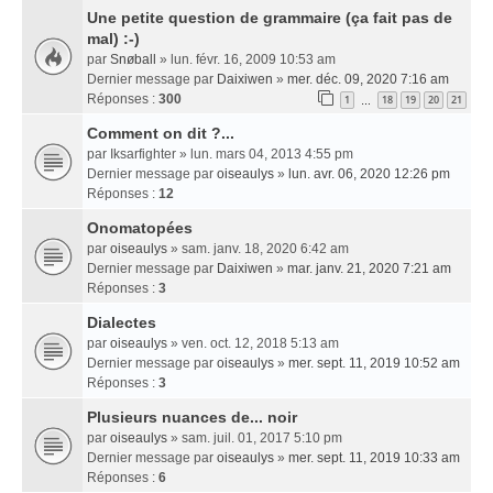
Une petite question de grammaire (ça fait pas de
mal) :-)
par
Snøball
» lun. févr. 16, 2009 10:53 am
Dernier message par
Daixiwen
»
mer. déc. 09, 2020 7:16 am
Réponses :
300
1
18
19
20
21
…
Comment on dit ?...
par
Iksarfighter
» lun. mars 04, 2013 4:55 pm
Dernier message par
oiseaulys
»
lun. avr. 06, 2020 12:26 pm
Réponses :
12
Onomatopées
par
oiseaulys
» sam. janv. 18, 2020 6:42 am
Dernier message par
Daixiwen
»
mar. janv. 21, 2020 7:21 am
Réponses :
3
Dialectes
par
oiseaulys
» ven. oct. 12, 2018 5:13 am
Dernier message par
oiseaulys
»
mer. sept. 11, 2019 10:52 am
Réponses :
3
Plusieurs nuances de... noir
par
oiseaulys
» sam. juil. 01, 2017 5:10 pm
Dernier message par
oiseaulys
»
mer. sept. 11, 2019 10:33 am
Réponses :
6