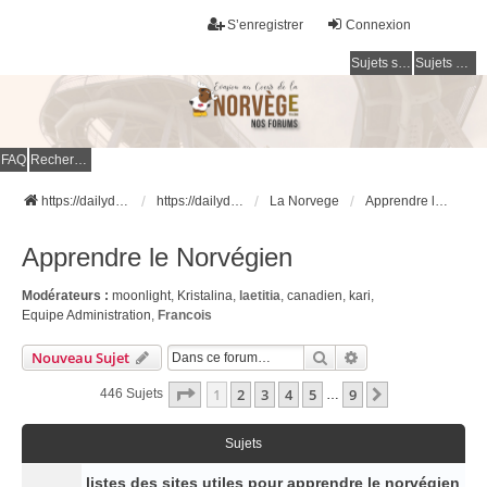
S’enregistrer
Connexion
Sujets sans réponse
Sujets actifs
FAQ
Rechercher
https://dailydigesthub.com
https://dailydigesthub.com
La Norvege
Apprendre le Norvégien
Apprendre le Norvégien
Modérateurs :
moonlight
,
Kristalina
,
laetitia
,
canadien
,
kari
,
Equipe Administration
,
Francois
Rechercher
Recherche Avancé
Nouveau Sujet
Page
1
Sur
9
1
2
3
4
5
9
Suivante
446 Sujets
…
Sujets
listes des sites utiles pour apprendre le norvégien