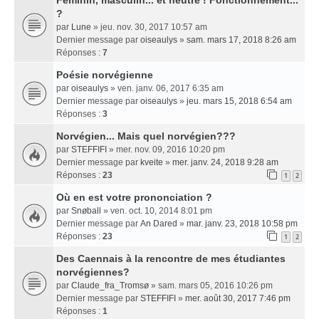
Féminin, masculin... et neutre ! Fonctionnement...
?
par
Lune
» jeu. nov. 30, 2017 10:57 am
Dernier message par
oiseaulys
»
sam. mars 17, 2018 8:26 am
Réponses :
7
Poésie norvégienne
par
oiseaulys
» ven. janv. 06, 2017 6:35 am
Dernier message par
oiseaulys
»
jeu. mars 15, 2018 6:54 am
Réponses :
3
Norvégien... Mais quel norvégien???
par
STEFFIFI
» mer. nov. 09, 2016 10:20 pm
Dernier message par
kveite
»
mer. janv. 24, 2018 9:28 am
Réponses :
23
1
2
Où en est votre prononciation ?
par
Snøball
» ven. oct. 10, 2014 8:01 pm
Dernier message par
An Dared
»
mar. janv. 23, 2018 10:58 pm
Réponses :
23
1
2
Des Caennais à la rencontre de mes étudiantes
norvégiennes?
par
Claude_fra_Tromsø
» sam. mars 05, 2016 10:26 pm
Dernier message par
STEFFIFI
»
mer. août 30, 2017 7:46 pm
Réponses :
1