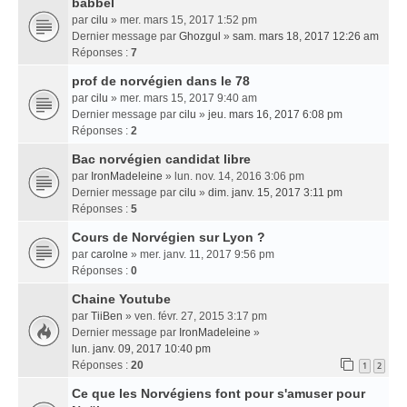
babbel
par
cilu
» mer. mars 15, 2017 1:52 pm
Dernier message par
Ghozgul
»
sam. mars 18, 2017 12:26 am
Réponses :
7
prof de norvégien dans le 78
par
cilu
» mer. mars 15, 2017 9:40 am
Dernier message par
cilu
»
jeu. mars 16, 2017 6:08 pm
Réponses :
2
Bac norvégien candidat libre
par
IronMadeleine
» lun. nov. 14, 2016 3:06 pm
Dernier message par
cilu
»
dim. janv. 15, 2017 3:11 pm
Réponses :
5
Cours de Norvégien sur Lyon ?
par
carolne
» mer. janv. 11, 2017 9:56 pm
Réponses :
0
Chaine Youtube
par
TiiBen
» ven. févr. 27, 2015 3:17 pm
Dernier message par
IronMadeleine
»
lun. janv. 09, 2017 10:40 pm
Réponses :
20
1
2
Ce que les Norvégiens font pour s'amuser pour