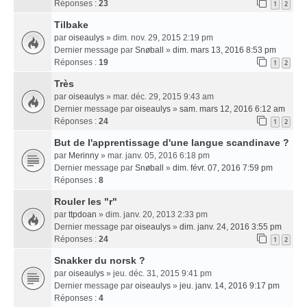
Réponses :
23
1
2
Tilbake
par
oiseaulys
» dim. nov. 29, 2015 2:19 pm
Dernier message par
Snøball
»
dim. mars 13, 2016 8:53 pm
Réponses :
19
1
2
Très
par
oiseaulys
» mar. déc. 29, 2015 9:43 am
Dernier message par
oiseaulys
»
sam. mars 12, 2016 6:12 am
Réponses :
24
1
2
But de l'apprentissage d'une langue scandinave ?
par
Merinny
» mar. janv. 05, 2016 6:18 pm
Dernier message par
Snøball
»
dim. févr. 07, 2016 7:59 pm
Réponses :
8
Rouler les "r"
par
ttpdoan
» dim. janv. 20, 2013 2:33 pm
Dernier message par
oiseaulys
»
dim. janv. 24, 2016 3:55 pm
Réponses :
24
1
2
Snakker du norsk ?
par
oiseaulys
» jeu. déc. 31, 2015 9:41 pm
Dernier message par
oiseaulys
»
jeu. janv. 14, 2016 9:17 pm
Réponses :
4