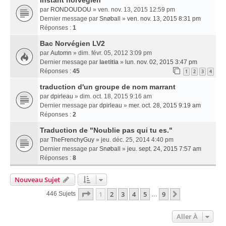
Instant norvégien
par
RONDOUDOU
» ven. nov. 13, 2015 12:59 pm
Dernier message par
Snøball
»
ven. nov. 13, 2015 8:31 pm
Réponses :
1
Bac Norvégien LV2
par
Automn
» dim. févr. 05, 2012 3:09 pm
Dernier message par
laetitia
»
lun. nov. 02, 2015 3:47 pm
Réponses :
45
1
2
3
4
traduction d'un groupe de nom marrant
par
dpirleau
» dim. oct. 18, 2015 9:16 am
Dernier message par
dpirleau
»
mer. oct. 28, 2015 9:19 am
Réponses :
2
Traduction de "Noublie pas qui tu es."
par
TheFrenchyGuy
» jeu. déc. 25, 2014 4:40 pm
Dernier message par
Snøball
»
jeu. sept. 24, 2015 7:57 am
Réponses :
8
Nouveau Sujet
Page
1
Sur
9
1
2
3
4
5
9
Suivante
446 Sujets
…
Aller À