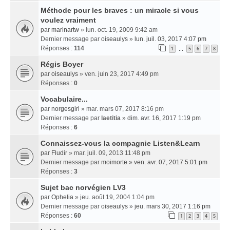
Méthode pour les braves : un miracle si vous
voulez vraiment
par
marinartw
» lun. oct. 19, 2009 9:42 am
Dernier message par
oiseaulys
»
lun. juil. 03, 2017 4:07 pm
Réponses :
114
1
5
6
7
8
…
Régis Boyer
par
oiseaulys
» ven. juin 23, 2017 4:49 pm
Réponses :
0
Vocabulaire...
par
norgesgirl
» mar. mars 07, 2017 8:16 pm
Dernier message par
laetitia
»
dim. avr. 16, 2017 1:19 pm
Réponses :
6
Connaissez-vous la compagnie Listen&Learn
par
Fludir
» mar. juil. 09, 2013 11:48 pm
Dernier message par
moimorte
»
ven. avr. 07, 2017 5:01 pm
Réponses :
3
Sujet bac norvégien LV3
par
Ophelia
» jeu. août 19, 2004 1:04 pm
Dernier message par
oiseaulys
»
jeu. mars 30, 2017 1:16 pm
Réponses :
60
1
2
3
4
5