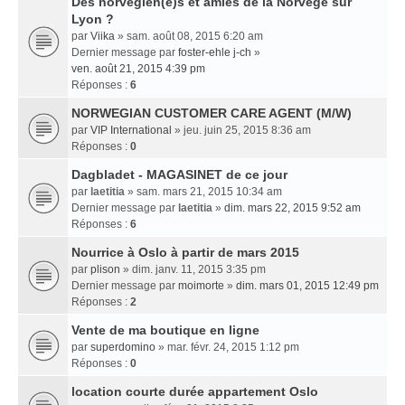
Des norvégien(e)s et amies de la Norvège sur
Lyon ?
par
Viika
» sam. août 08, 2015 6:20 am
Dernier message par
foster-ehle j-ch
»
ven. août 21, 2015 4:39 pm
Réponses :
6
NORWEGIAN CUSTOMER CARE AGENT (M/W)
par
VIP International
» jeu. juin 25, 2015 8:36 am
Réponses :
0
Dagbladet - MAGASINET de ce jour
par
laetitia
» sam. mars 21, 2015 10:34 am
Dernier message par
laetitia
»
dim. mars 22, 2015 9:52 am
Réponses :
6
Nourrice à Oslo à partir de mars 2015
par
plison
» dim. janv. 11, 2015 3:35 pm
Dernier message par
moimorte
»
dim. mars 01, 2015 12:49 pm
Réponses :
2
Vente de ma boutique en ligne
par
superdomino
» mar. févr. 24, 2015 1:12 pm
Réponses :
0
location courte durée appartement Oslo