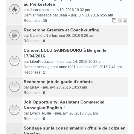
au Preikestolen
par
Jean
» sam. mars 19, 2016 10:32 pm
Dernier message par
Jean
»
jeu. juin 30, 2016 5:55 am
Réponses :
15
1
2
Recherche Greeters et Coach-surfing
par
Camille LN
» lun. mai 09, 2016 8:29 am
Réponses :
0
Concert LULU GAINSBOURG à Bergen le
17/04/2016
par
LilouProduction
» jeu. avr. 14, 2016 10:32 am
Dernier message par
anne1981
»
lun. mai 09, 2016 7:41 am
Réponses :
1
Recherche job de garde d'enfants
par
juliaV
» jeu. avr. 28, 2016 10:53 am
Réponses :
0
Job Opportunity: Assistant Commercial
Norwegian/English !
par
LynxRH-Lille
» mer. avr. 20, 2016 7:51 am
Réponses :
0
Sondage sur la consommation d'huile de colza en
Norvège