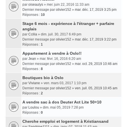
par
oiseaulys
» mer. juin 22, 2016 11:33 am
Dernier message par
olivier152
»
mar. déc. 17, 2019 3:25 pm
Réponses :
10
Stage 6 mois - expérience à l'étranger + parfaire
anglais
par
Ccilia
» dim. juil. 30, 2017 6:49 pm
Dernier message par
olivier152
»
mar. déc. 17, 2019 3:22 pm
Réponses :
1
Appartement à vendre à Oslo!!
par
Jean
» mar. févr. 16, 2016 6:20 am
Dernier message par
olivier152
»
mar. oct. 29, 2019 10:46 am
Réponses :
8
Boutiques bio à Oslo
par
Viviane
» ven. mars 03, 2017 1:10 pm
Dernier message par
olivier152
»
ven. juil. 05, 2019 10:45 am
Réponses :
2
A vendre sac à dos Deuter Act Lite 50+10
par
Loulou
» dim. mai 05, 2019 7:28 pm
Réponses :
0
Cherche empploi et logement à Kristiansand
par
Sandrine1111
» dim. janv. 07, 2018 11:43 am