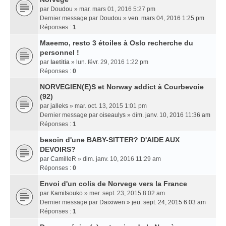
par
Doudou
» mar. mars 01, 2016 5:27 pm
Dernier message par
Doudou
»
ven. mars 04, 2016 1:25 pm
Réponses :
1
Maeemo, resto 3 étoiles à Oslo recherche du
personnel !
par
laetitia
» lun. févr. 29, 2016 1:22 pm
Réponses :
0
NORVEGIEN(E)S et Norway addict à Courbevoie
(92)
par
jalleks
» mar. oct. 13, 2015 1:01 pm
Dernier message par
oiseaulys
»
dim. janv. 10, 2016 11:36 am
Réponses :
1
besoin d'une BABY-SITTER? D'AIDE AUX
DEVOIRS?
par
CamilleR
» dim. janv. 10, 2016 11:29 am
Réponses :
0
Envoi d'un colis de Norvege vers la France
par
Kamitsouko
» mer. sept. 23, 2015 8:02 am
Dernier message par
Daixiwen
»
jeu. sept. 24, 2015 6:03 am
Réponses :
1