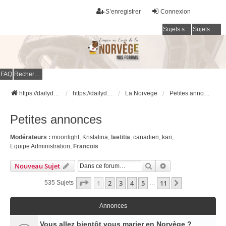
S’enregistrer
Connexion
Sujets sans réponse
Sujets actifs
FAQ
Rechercher
https://dailydigesthub.com
https://dailydigesthub.com
La Norvege
Petites annonces
Petites annonces
Modérateurs :
moonlight
,
Kristalina
,
laetitia
,
canadien
,
kari
,
Equipe Administration
,
Francois
Rechercher
Recherche Avancé
Nouveau Sujet
Page
1
Sur
11
1
2
3
4
5
11
Suivante
535 Sujets
…
Annonces
Vous allez bientôt vous marier en Norvège ?