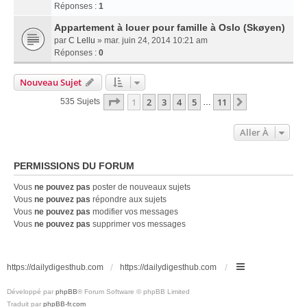
Réponses :
1
Appartement à louer pour famille à Oslo (Skøyen)
par
C Lellu
» mar. juin 24, 2014 10:21 am
Réponses :
0
Nouveau Sujet
Page
1
Sur
11
1
2
3
4
5
11
Suivante
535 Sujets
…
Aller À
PERMISSIONS DU FORUM
Vous
ne pouvez pas
poster de nouveaux sujets
Vous
ne pouvez pas
répondre aux sujets
Vous
ne pouvez pas
modifier vos messages
Vous
ne pouvez pas
supprimer vos messages
https://dailydigesthub.com
https://dailydigesthub.com
Développé par
phpBB
® Forum Software © phpBB Limited
Traduit par
phpBB-fr.com