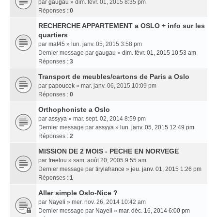
par
gaugau
» dim. févr. 01, 2015 8:35 pm
Réponses :
0
RECHERCHE APPARTEMENT a OSLO + info sur les
quartiers
par
mat45
» lun. janv. 05, 2015 3:58 pm
Dernier message par
gaugau
»
dim. févr. 01, 2015 10:53 am
Réponses :
3
Transport de meubles/cartons de Paris a Oslo
par
papoucek
» mar. janv. 06, 2015 10:09 pm
Réponses :
0
Orthophoniste a Oslo
par
assyya
» mar. sept. 02, 2014 8:59 pm
Dernier message par
assyya
»
lun. janv. 05, 2015 12:49 pm
Réponses :
2
MISSION DE 2 MOIS - PECHE EN NORVEGE
par
freelou
» sam. août 20, 2005 9:55 am
Dernier message par
tirylafrance
»
jeu. janv. 01, 2015 1:26 pm
Réponses :
1
Aller simple Oslo-Nice ?
par
Nayeli
» mer. nov. 26, 2014 10:42 am
Dernier message par
Nayeli
»
mar. déc. 16, 2014 6:00 pm