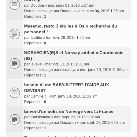
par
Doudou
» mar. mars 01, 2016 5:27 pm
Dernier message par
Doudou
»
ven. mars 04, 2016 1:25 pm
Réponses :
1
Maeemo, resto 3 étoiles à Oslo recherche du
personnel !
par
laetitia
» lun. févr. 29, 2016 1:22 pm
Réponses :
0
NORVEGIEN(E)S et Norway addict à Courbevoie
(92)
par
jalleks
» mar. oct. 13, 2015 1:01 pm
Dernier message par
oiseaulys
»
dim. janv. 10, 2016 11:36 am
Réponses :
1
besoin d'une BABY-SITTER? D'AIDE AUX
DEVOIRS?
par
CamilleR
» dim. janv. 10, 2016 11:29 am
Réponses :
0
Envoi d'un colis de Norvege vers la France
par
Kamitsouko
» mer. sept. 23, 2015 8:02 am
Dernier message par
Daixiwen
»
jeu. sept. 24, 2015 6:03 am
Réponses :
1