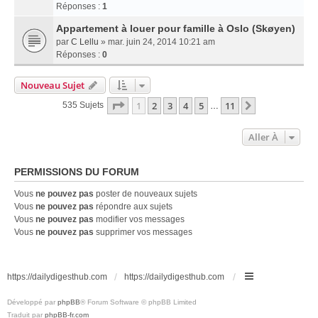
Réponses :
1
Appartement à louer pour famille à Oslo (Skøyen)
par
C Lellu
» mar. juin 24, 2014 10:21 am
Réponses :
0
Nouveau Sujet
Page
1
Sur
11
1
2
3
4
5
11
Suivante
535 Sujets
…
Aller À
PERMISSIONS DU FORUM
Vous
ne pouvez pas
poster de nouveaux sujets
Vous
ne pouvez pas
répondre aux sujets
Vous
ne pouvez pas
modifier vos messages
Vous
ne pouvez pas
supprimer vos messages
https://dailydigesthub.com
https://dailydigesthub.com
Développé par
phpBB
® Forum Software © phpBB Limited
Traduit par
phpBB-fr.com