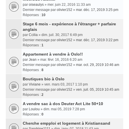
par
oiseaulys
» mer. juin 22, 2016 11:33 am
Dernier message par
olivier152
»
mar. déc. 17, 2019 3:25 pm
Réponses :
10
Stage 6 mois - expérience à l'étranger + parfaire
anglais
par
Ccilia
» dim. juil. 30, 2017 6:49 pm
Dernier message par
olivier152
»
mar. déc. 17, 2019 3:22 pm
Réponses :
1
Appartement à vendre à Oslo!!
par
Jean
» mar. févr. 16, 2016 6:20 am
Dernier message par
olivier152
»
mar. oct. 29, 2019 10:46 am
Réponses :
8
Boutiques bio à Oslo
par
Viviane
» ven. mars 03, 2017 1:10 pm
Dernier message par
olivier152
»
ven. juil. 05, 2019 10:45 am
Réponses :
2
A vendre sac à dos Deuter Act Lite 50+10
par
Loulou
» dim. mai 05, 2019 7:28 pm
Réponses :
0
Cherche empploi et logement à Kristiansand
par
Sandrine1111
» dim. janv. 07, 2018 11:43 am