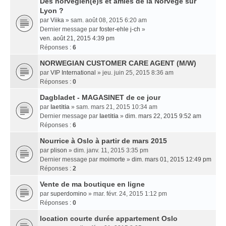
Des norvégien(e)s et amies de la Norvège sur
Lyon ?
par
Viika
» sam. août 08, 2015 6:20 am
Dernier message par
foster-ehle j-ch
»
ven. août 21, 2015 4:39 pm
Réponses :
6
NORWEGIAN CUSTOMER CARE AGENT (M/W)
par
VIP International
» jeu. juin 25, 2015 8:36 am
Réponses :
0
Dagbladet - MAGASINET de ce jour
par
laetitia
» sam. mars 21, 2015 10:34 am
Dernier message par
laetitia
»
dim. mars 22, 2015 9:52 am
Réponses :
6
Nourrice à Oslo à partir de mars 2015
par
plison
» dim. janv. 11, 2015 3:35 pm
Dernier message par
moimorte
»
dim. mars 01, 2015 12:49 pm
Réponses :
2
Vente de ma boutique en ligne
par
superdomino
» mar. févr. 24, 2015 1:12 pm
Réponses :
0
location courte durée appartement Oslo