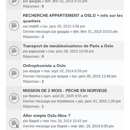
par
gaugau
» dim. févr. 01, 2015 8:35 pm
Réponses :
0
RECHERCHE APPARTEMENT a OSLO + info sur les
quartiers
par
mat45
» lun. janv. 05, 2015 3:58 pm
Dernier message par
gaugau
»
dim. févr. 01, 2015 10:53 am
Réponses :
3
Transport de meubles/cartons de Paris a Oslo
par
papoucek
» mar. janv. 06, 2015 10:09 pm
Réponses :
0
Orthophoniste a Oslo
par
assyya
» mar. sept. 02, 2014 8:59 pm
Dernier message par
assyya
»
lun. janv. 05, 2015 12:49 pm
Réponses :
2
MISSION DE 2 MOIS - PECHE EN NORVEGE
par
freelou
» sam. août 20, 2005 9:55 am
Dernier message par
tirylafrance
»
jeu. janv. 01, 2015 1:26 pm
Réponses :
1
Aller simple Oslo-Nice ?
par
Nayeli
» mer. nov. 26, 2014 10:42 am
Dernier message par
Nayeli
»
mar. déc. 16, 2014 6:00 pm