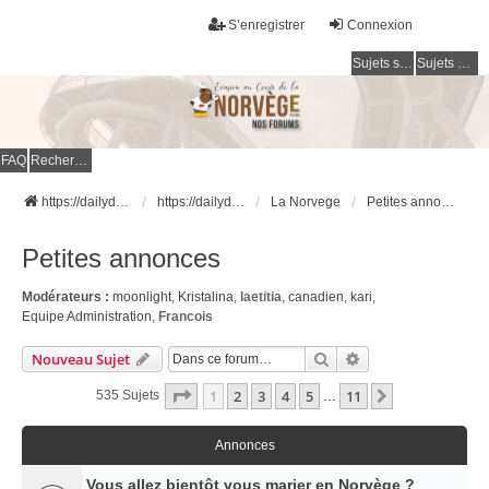
S’enregistrer
Connexion
Sujets sans réponse
Sujets actifs
FAQ
Rechercher
https://dailydigesthub.com
https://dailydigesthub.com
La Norvege
Petites annonces
Petites annonces
Modérateurs :
moonlight
,
Kristalina
,
laetitia
,
canadien
,
kari
,
Equipe Administration
,
Francois
Rechercher
Recherche Avancé
Nouveau Sujet
Page
1
Sur
11
1
2
3
4
5
11
Suivante
535 Sujets
…
Annonces
Vous allez bientôt vous marier en Norvège ?