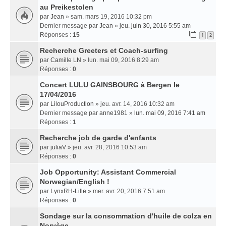
au Preikestolen
par
Jean
» sam. mars 19, 2016 10:32 pm
Dernier message par
Jean
»
jeu. juin 30, 2016 5:55 am
Réponses :
15
1
2
Recherche Greeters et Coach-surfing
par
Camille LN
» lun. mai 09, 2016 8:29 am
Réponses :
0
Concert LULU GAINSBOURG à Bergen le
17/04/2016
par
LilouProduction
» jeu. avr. 14, 2016 10:32 am
Dernier message par
anne1981
»
lun. mai 09, 2016 7:41 am
Réponses :
1
Recherche job de garde d'enfants
par
juliaV
» jeu. avr. 28, 2016 10:53 am
Réponses :
0
Job Opportunity: Assistant Commercial
Norwegian/English !
par
LynxRH-Lille
» mer. avr. 20, 2016 7:51 am
Réponses :
0
Sondage sur la consommation d'huile de colza en
Norvège