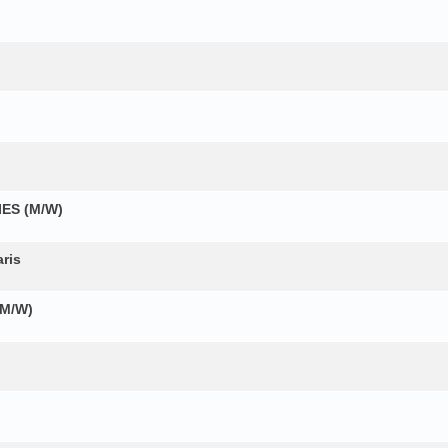
ES (M/W)
ris
M/W)