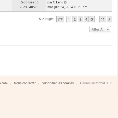
Réponses :
0
par
C Lellu
Vues :
40509
mar. juin 24, 2014 10:21 am
Page
1
Sur
11
1
2
3
4
5
11
Su
535 Sujets
…
Aller À
ub.com
Nous contacter
Supprimer les cookies
Heures au format
UTC