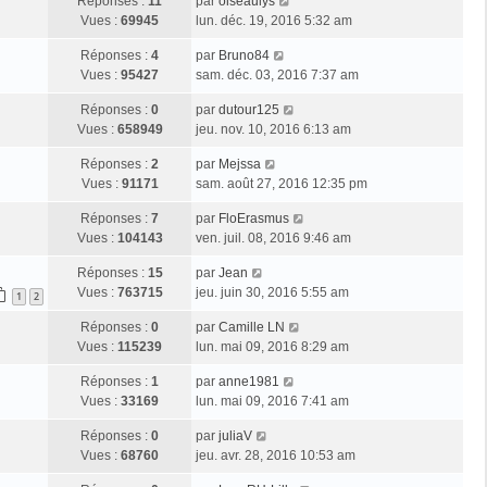
Réponses :
11
par
oiseaulys
Vues :
69945
lun. déc. 19, 2016 5:32 am
Réponses :
4
par
Bruno84
Vues :
95427
sam. déc. 03, 2016 7:37 am
Réponses :
0
par
dutour125
Vues :
658949
jeu. nov. 10, 2016 6:13 am
Réponses :
2
par
Mejssa
Vues :
91171
sam. août 27, 2016 12:35 pm
Réponses :
7
par
FloErasmus
Vues :
104143
ven. juil. 08, 2016 9:46 am
Réponses :
15
par
Jean
Vues :
763715
jeu. juin 30, 2016 5:55 am
1
2
Réponses :
0
par
Camille LN
Vues :
115239
lun. mai 09, 2016 8:29 am
Réponses :
1
par
anne1981
Vues :
33169
lun. mai 09, 2016 7:41 am
Réponses :
0
par
juliaV
Vues :
68760
jeu. avr. 28, 2016 10:53 am