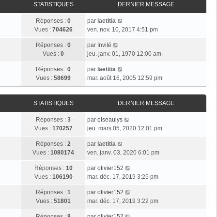
STATISTIQUES
DERNIER MESSAGE
Réponses :
0
par
laetitia
Vues :
704626
ven. nov. 10, 2017 4:51 pm
Réponses :
0
par
Invité
Vues :
0
jeu. janv. 01, 1970 12:00 am
Réponses :
0
par
laetitia
Vues :
58699
mar. août 16, 2005 12:59 pm
STATISTIQUES
DERNIER MESSAGE
Réponses :
3
par
oiseaulys
Vues :
170257
jeu. mars 05, 2020 12:01 pm
Réponses :
2
par
laetitia
Vues :
1080174
ven. janv. 03, 2020 6:01 pm
Réponses :
10
par
olivier152
Vues :
106190
mar. déc. 17, 2019 3:25 pm
Réponses :
1
par
olivier152
Vues :
51801
mar. déc. 17, 2019 3:22 pm
Réponses :
8
par
olivier152