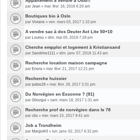
Appartement à vendre à Oslo!!
par
Jean
»
mar. févr. 16, 2016 6:20 am
Boutiques bio à Oslo
par
Viviane
»
ven. mars 03, 2017 1:10 pm
A vendre sac à dos Deuter Act Lite 50+10
par
Loulou
»
dim. mai 05, 2019 7:28 pm
Cherche empploi et logement à Kristiansand
par
Sandrine1111
»
dim. janv. 07, 2018 11:43 am
Recherche location maison campagne
par
Enora
»
mar. févr. 21, 2017 12:21 pm
Recherche huissier
par
patso28
»
mar. févr. 28, 2017 3:31 pm
Du Norvégien en Essonne ? (91)
par
Ghozgul
»
sam. mars 18, 2017 1:31 am
Recherche prof de norvégien dans le 78
par
cilu
»
mer. mars 15, 2017 9:41 am
Job a Trondheim
par
Margot43
»
lun. janv. 02, 2017 6:32 pm