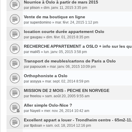
Nourrice à Oslo à partir de mars 2015
par
plison
»
dim. janv. 11, 2015 3:35 pm
Vente de ma boutique en ligne
par
superdomino
»
mar. févr. 24, 2015 1:12 pm
location courte durée appartement Oslo
par
gaugau
»
dim. févr. 01, 2015 8:35 pm
RECHERCHE APPARTEMENT a OSLO + info sur les qua
par
mat45
»
lun. janv. 05, 2015 3:58 pm
Transport de meubles/cartons de Paris a Oslo
par
papoucek
»
mar. janv. 06, 2015 10:09 pm
Orthophoniste a Oslo
par
assyya
»
mar. sept. 02, 2014 8:59 pm
MISSION DE 2 MOIS - PECHE EN NORVEGE
par
freelou
»
sam. août 20, 2005 9:55 am
Aller simple Oslo-Nice ?
par
Nayeli
»
mer. nov. 26, 2014 10:42 am
Excellent appart a louer - Trondheim centre - 65m2-1
par
ttpdoan
»
sam. oct. 18, 2014 12:16 pm