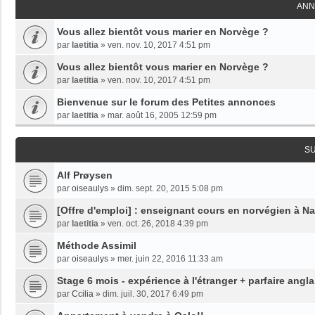
ANN
Vous allez bientôt vous marier en Norvège ?
par
laetitia
»
ven. nov. 10, 2017 4:51 pm
Vous allez bientôt vous marier en Norvège ?
par
laetitia
»
ven. nov. 10, 2017 4:51 pm
Bienvenue sur le forum des Petites annonces
par
laetitia
»
mar. août 16, 2005 12:59 pm
S
Alf Prøysen
par
oiseaulys
»
dim. sept. 20, 2015 5:08 pm
[Offre d'emploi] : enseignant cours en norvégien à N
par
laetitia
»
ven. oct. 26, 2018 4:39 pm
Méthode Assimil
par
oiseaulys
»
mer. juin 22, 2016 11:33 am
Stage 6 mois - expérience à l'étranger + parfaire angla
par
Ccilia
»
dim. juil. 30, 2017 6:49 pm