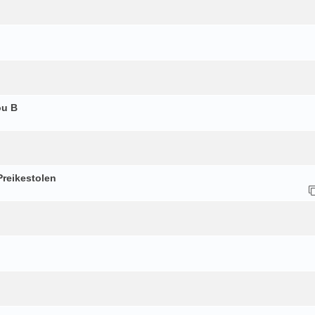
ou B
reikestolen