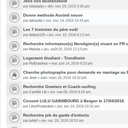
Jens von Bustenskold
par
oiseaulys
»
dim. nov. 29, 2015 3:30 pm
Donne methode Assimil neuve
par
labouille
»
lun. nov. 14, 2016 10:33 pm
Les 7 histoires du père noël
par
dutour125
»
jeu. nov. 10, 2016 6:13 am
Recherche informateur(s) Norvégien(s) vivant en FR 
par
Mejssa
»
jeu. août 25, 2016 12:13 pm
Logement étudiant - Trondheim
par
FloErasmus
»
mar. juin 14, 2016 8:53 pm
Cherche photographe pour demande en marriage au P
par
Jean
»
sam. mars 19, 2016 10:32 pm
Recherche Greeters et Coach-surfing
par
Camille LN
»
lun. mai 09, 2016 8:29 am
Concert LULU GAINSBOURG à Bergen le 17/04/2016
par
LilouProduction
»
jeu. avr. 14, 2016 10:32 am
Recherche job de garde d'enfants
par
juliaV
»
jeu. avr. 28, 2016 10:53 am