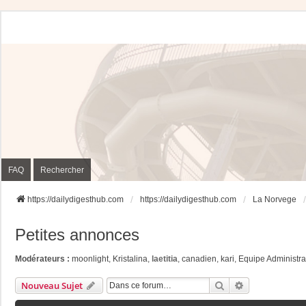
FAQ
Rechercher
https://dailydigesthub.com
https://dailydigesthub.com
La Norvege
Petites annonces
Modérateurs :
moonlight
,
Kristalina
,
laetitia
,
canadien
,
kari
,
Equipe Administra
Rechercher
Recherche Av
Nouveau Sujet