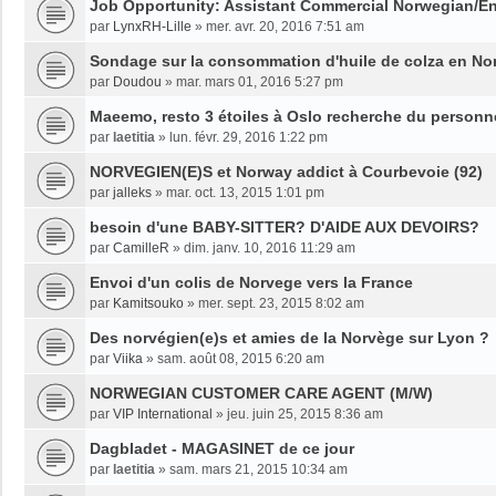
Job Opportunity: Assistant Commercial Norwegian/En
par
LynxRH-Lille
»
mer. avr. 20, 2016 7:51 am
Sondage sur la consommation d'huile de colza en No
par
Doudou
»
mar. mars 01, 2016 5:27 pm
Maeemo, resto 3 étoiles à Oslo recherche du personne
par
laetitia
»
lun. févr. 29, 2016 1:22 pm
NORVEGIEN(E)S et Norway addict à Courbevoie (92)
par
jalleks
»
mar. oct. 13, 2015 1:01 pm
besoin d'une BABY-SITTER? D'AIDE AUX DEVOIRS?
par
CamilleR
»
dim. janv. 10, 2016 11:29 am
Envoi d'un colis de Norvege vers la France
par
Kamitsouko
»
mer. sept. 23, 2015 8:02 am
Des norvégien(e)s et amies de la Norvège sur Lyon ?
par
Viika
»
sam. août 08, 2015 6:20 am
NORWEGIAN CUSTOMER CARE AGENT (M/W)
par
VIP International
»
jeu. juin 25, 2015 8:36 am
Dagbladet - MAGASINET de ce jour
par
laetitia
»
sam. mars 21, 2015 10:34 am