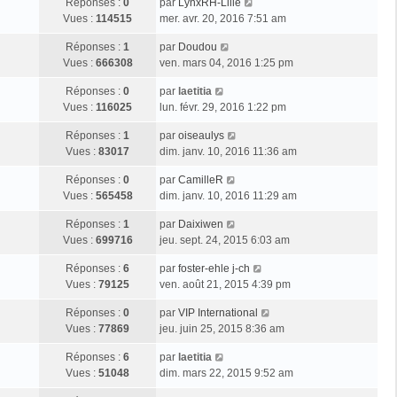
Réponses :
0
par
LynxRH-Lille
Vues :
114515
mer. avr. 20, 2016 7:51 am
Réponses :
1
par
Doudou
Vues :
666308
ven. mars 04, 2016 1:25 pm
Réponses :
0
par
laetitia
Vues :
116025
lun. févr. 29, 2016 1:22 pm
Réponses :
1
par
oiseaulys
Vues :
83017
dim. janv. 10, 2016 11:36 am
Réponses :
0
par
CamilleR
Vues :
565458
dim. janv. 10, 2016 11:29 am
Réponses :
1
par
Daixiwen
Vues :
699716
jeu. sept. 24, 2015 6:03 am
Réponses :
6
par
foster-ehle j-ch
Vues :
79125
ven. août 21, 2015 4:39 pm
Réponses :
0
par
VIP International
Vues :
77869
jeu. juin 25, 2015 8:36 am
Réponses :
6
par
laetitia
Vues :
51048
dim. mars 22, 2015 9:52 am