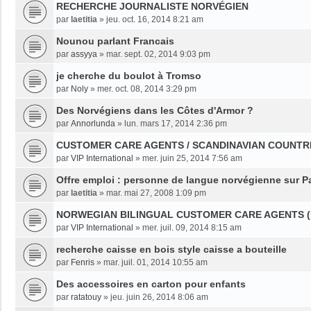
RECHERCHE JOURNALISTE NORVÉGIEN
par
laetitia
»
jeu. oct. 16, 2014 8:21 am
Nounou parlant Francais
par
assyya
»
mar. sept. 02, 2014 9:03 pm
je cherche du boulot à Tromso
par
Noly
»
mer. oct. 08, 2014 3:29 pm
Des Norvégiens dans les Côtes d'Armor ?
par
Annorlunda
»
lun. mars 17, 2014 2:36 pm
CUSTOMER CARE AGENTS / SCANDINAVIAN COUNTRI
par
VIP International
»
mer. juin 25, 2014 7:56 am
Offre emploi : personne de langue norvégienne sur Pa
par
laetitia
»
mar. mai 27, 2008 1:09 pm
NORWEGIAN BILINGUAL CUSTOMER CARE AGENTS (
par
VIP International
»
mer. juil. 09, 2014 8:15 am
recherche caisse en bois style caisse a bouteille
par
Fenris
»
mar. juil. 01, 2014 10:55 am
Des accessoires en carton pour enfants
par
ratatouy
»
jeu. juin 26, 2014 8:06 am