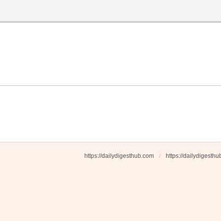
https://dailydigesthub.com
https://dailydigesth