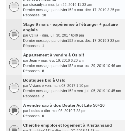
par
oiseaulys
» mer. juin 22, 2016 11:33 am
Dernier message par
olivier152
»
mar. déc. 17, 2019 3:25 pm
Réponses :
10
Stage 6 mois - expérience à l'étranger + parfaire
anglais
par
Ccilia
» dim. juil. 30, 2017 6:49 pm
Dernier message par
olivier152
»
mar. déc. 17, 2019 3:22 pm
Réponses :
1
Appartement à vendre à Oslo!!
par
Jean
» mar. févr. 16, 2016 6:20 am
Dernier message par
olivier152
»
mar. oct. 29, 2019 10:46 am
Réponses :
8
Boutiques bio à Oslo
par
Viviane
» ven. mars 03, 2017 1:10 pm
Dernier message par
olivier152
»
ven. juil. 05, 2019 10:45 am
Réponses :
2
A vendre sac à dos Deuter Act Lite 50+10
par
Loulou
» dim. mai 05, 2019 7:28 pm
Réponses :
0
Cherche empploi et logement à Kristiansand
par
Sandrine1111
» dim. janv. 07, 2018 11:43 am