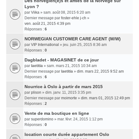
Des norvégien(e)s et amies de la Norvège sur
Lyon ?
par
Viika
» sam. août 08, 2015 6:20 am
Dernier message par
foster-ehle j-ch
»
ven. août 21, 2015 4:39 pm
Réponses :
6
NORWEGIAN CUSTOMER CARE AGENT (M/W)
par
VIP International
» jeu. juin 25, 2015 8:36 am
Réponses :
0
Dagbladet - MAGASINET de ce jour
par
laetitia
» sam. mars 21, 2015 10:34 am
Dernier message par
laetitia
»
dim. mars 22, 2015 9:52 am
Réponses :
6
Nourrice à Oslo à partir de mars 2015
par
plison
» dim. janv. 11, 2015 3:35 pm
Dernier message par
moimorte
»
dim. mars 01, 2015 12:49 pm
Réponses :
2
Vente de ma boutique en ligne
par
superdomino
» mar. févr. 24, 2015 1:12 pm
Réponses :
0
location courte durée appartement Oslo