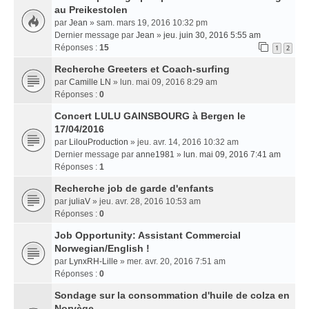
au Preikestolen
par
Jean
» sam. mars 19, 2016 10:32 pm
Dernier message par
Jean
»
jeu. juin 30, 2016 5:55 am
Réponses :
15
1
2
Recherche Greeters et Coach-surfing
par
Camille LN
» lun. mai 09, 2016 8:29 am
Réponses :
0
Concert LULU GAINSBOURG à Bergen le
17/04/2016
par
LilouProduction
» jeu. avr. 14, 2016 10:32 am
Dernier message par
anne1981
»
lun. mai 09, 2016 7:41 am
Réponses :
1
Recherche job de garde d'enfants
par
juliaV
» jeu. avr. 28, 2016 10:53 am
Réponses :
0
Job Opportunity: Assistant Commercial
Norwegian/English !
par
LynxRH-Lille
» mer. avr. 20, 2016 7:51 am
Réponses :
0
Sondage sur la consommation d'huile de colza en
Norvège