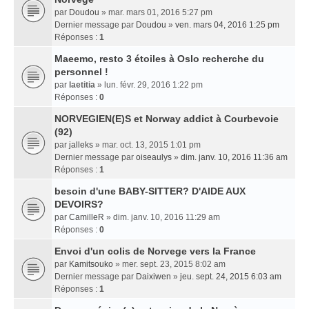
par
Doudou
» mar. mars 01, 2016 5:27 pm
Dernier message par
Doudou
»
ven. mars 04, 2016 1:25 pm
Réponses :
1
Maeemo, resto 3 étoiles à Oslo recherche du
personnel !
par
laetitia
» lun. févr. 29, 2016 1:22 pm
Réponses :
0
NORVEGIEN(E)S et Norway addict à Courbevoie
(92)
par
jalleks
» mar. oct. 13, 2015 1:01 pm
Dernier message par
oiseaulys
»
dim. janv. 10, 2016 11:36 am
Réponses :
1
besoin d'une BABY-SITTER? D'AIDE AUX
DEVOIRS?
par
CamilleR
» dim. janv. 10, 2016 11:29 am
Réponses :
0
Envoi d'un colis de Norvege vers la France
par
Kamitsouko
» mer. sept. 23, 2015 8:02 am
Dernier message par
Daixiwen
»
jeu. sept. 24, 2015 6:03 am
Réponses :
1