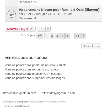
Réponses :
1
Appartement à louer pour famille à Oslo (Skøyen)
par
C Lellu
» mar. juin 24, 2014 10:21 am
Réponses :
0
Nouveau Sujet
Page
1
Sur
11
1
2
3
4
5
11
Suivante
535 Sujets
…
Aller À
PERMISSIONS DU FORUM
Vous
ne pouvez pas
poster de nouveaux sujets
Vous
ne pouvez pas
répondre aux sujets
Vous
ne pouvez pas
modifier vos messages
Vous
ne pouvez pas
supprimer vos messages
https://dailydigesthub.com
https://dailydigesthub.com
Développé par
phpBB
® Forum Software © phpBB Limited
Traduit par
phpBB-fr.com