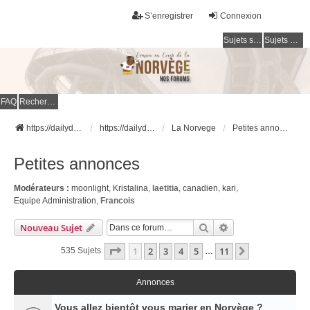
S’enregistrer
Connexion
Sujets sans réponse
Sujets actifs
FAQ
Rechercher
https://dailydigesthub.com
https://dailydigesthub.com
La Norvege
Petites annonces
Petites annonces
Modérateurs :
moonlight
,
Kristalina
,
laetitia
,
canadien
,
kari
,
Equipe Administration
,
Francois
Rechercher
Recherche Avancé
Nouveau Sujet
Page
1
Sur
11
1
2
3
4
5
11
Suivante
535 Sujets
…
Annonces
Vous allez bientôt vous marier en Norvège ?