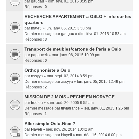
par
gaugau
» dim. févr. 01, 2015 8:35 pm
Réponses :
0
RECHERCHE APPARTEMENT a OSLO + info sur les
quartiers
par
mat45
» lun. janv. 05, 2015 3:58 pm
Dernier message par
gaugau
»
dim. févr. 01, 2015 10:53 am
Réponses :
3
Transport de meubles/cartons de Paris a Oslo
par
papoucek
» mar. janv. 06, 2015 10:09 pm
Réponses :
0
Orthophoniste a Oslo
par
assyya
» mar. sept. 02, 2014 8:59 pm
Dernier message par
assyya
»
lun. janv. 05, 2015 12:49 pm
Réponses :
2
MISSION DE 2 MOIS - PECHE EN NORVEGE
par
freelou
» sam. août 20, 2005 9:55 am
Dernier message par
tirylafrance
»
jeu. janv. 01, 2015 1:26 pm
Réponses :
1
Aller simple Oslo-Nice ?
par
Nayeli
» mer. nov. 26, 2014 10:42 am
Dernier message par
Nayeli
»
mar. déc. 16, 2014 6:00 pm