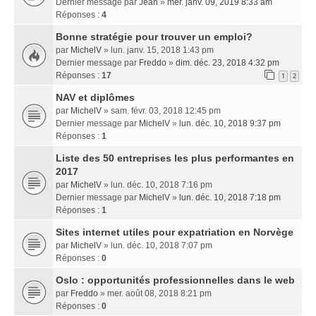
Dernier message par
Jean
»
mer. janv. 09, 2019 8:33 am
Réponses :
4
Bonne stratégie pour trouver un emploi?
par
MichelV
» lun. janv. 15, 2018 1:43 pm
Dernier message par
Freddo
»
dim. déc. 23, 2018 4:32 pm
Réponses :
17
1
2
NAV et diplômes
par
MichelV
» sam. févr. 03, 2018 12:45 pm
Dernier message par
MichelV
»
lun. déc. 10, 2018 9:37 pm
Réponses :
1
Liste des 50 entreprises les plus performantes en
2017
par
MichelV
» lun. déc. 10, 2018 7:16 pm
Dernier message par
MichelV
»
lun. déc. 10, 2018 7:18 pm
Réponses :
1
Sites internet utiles pour expatriation en Norvège
par
MichelV
» lun. déc. 10, 2018 7:07 pm
Réponses :
0
Oslo : opportunités professionnelles dans le web
par
Freddo
» mer. août 08, 2018 8:21 pm
Réponses :
0