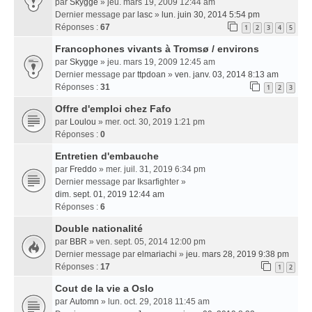
par
Skygge
» jeu. mars 19, 2009 12:44 am
Dernier message par
lasc
»
lun. juin 30, 2014 5:54 pm
Réponses :
67
1
2
3
4
5
Francophones vivants à Tromsø / environs
par
Skygge
» jeu. mars 19, 2009 12:45 am
Dernier message par
ttpdoan
»
ven. janv. 03, 2014 8:13 am
Réponses :
31
1
2
3
Offre d'emploi chez Fafo
par
Loulou
» mer. oct. 30, 2019 1:21 pm
Réponses :
0
Entretien d'embauche
par
Freddo
» mer. juil. 31, 2019 6:34 pm
Dernier message par
Iksarfighter
»
dim. sept. 01, 2019 12:44 am
Réponses :
6
Double nationalité
par
BBR
» ven. sept. 05, 2014 12:00 pm
Dernier message par
elmariachi
»
jeu. mars 28, 2019 9:38 pm
Réponses :
17
1
2
Cout de la vie a Oslo
par
Automn
» lun. oct. 29, 2018 11:45 am