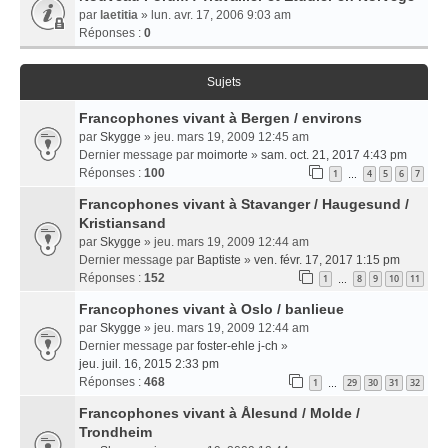
par
laetitia
» lun. avr. 17, 2006 9:03 am
Réponses :
0
Sujets
Francophones vivant à Bergen / environs
par
Skygge
» jeu. mars 19, 2009 12:45 am
Dernier message par
moimorte
»
sam. oct. 21, 2017 4:43 pm
Réponses :
100
1
4
5
6
7
…
Francophones vivant à Stavanger / Haugesund /
Kristiansand
par
Skygge
» jeu. mars 19, 2009 12:44 am
Dernier message par
Baptiste
»
ven. févr. 17, 2017 1:15 pm
Réponses :
152
1
8
9
10
11
…
Francophones vivant à Oslo / banlieue
par
Skygge
» jeu. mars 19, 2009 12:44 am
Dernier message par
foster-ehle j-ch
»
jeu. juil. 16, 2015 2:33 pm
Réponses :
468
1
29
30
31
32
…
Francophones vivant à Ålesund / Molde /
Trondheim