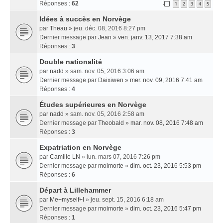
Réponses :
62
1
2
3
4
5
Idées à succès en Norvège
par
Theau
» jeu. déc. 08, 2016 8:27 pm
Dernier message par
Jean
»
ven. janv. 13, 2017 7:38 am
Réponses :
3
Double nationalité
par
nadd
» sam. nov. 05, 2016 3:06 am
Dernier message par
Daixiwen
»
mer. nov. 09, 2016 7:41 am
Réponses :
4
Études supérieures en Norvège
par
nadd
» sam. nov. 05, 2016 2:58 am
Dernier message par
Theobald
»
mar. nov. 08, 2016 7:48 am
Réponses :
3
Expatriation en Norvège
par
Camille LN
» lun. mars 07, 2016 7:26 pm
Dernier message par
moimorte
»
dim. oct. 23, 2016 5:53 pm
Réponses :
6
Départ à Lillehammer
par
Me+myself+I
» jeu. sept. 15, 2016 6:18 am
Dernier message par
moimorte
»
dim. oct. 23, 2016 5:47 pm
Réponses :
1