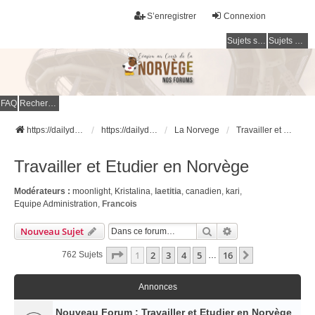
S’enregistrer
Connexion
Sujets sans réponse
Sujets actifs
FAQ
Rechercher
https://dailydigesthub.com
https://dailydigesthub.com
La Norvege
Travailler et Etudier en Norvège
Travailler et Etudier en Norvège
Modérateurs :
moonlight
,
Kristalina
,
laetitia
,
canadien
,
kari
,
Equipe Administration
,
Francois
Rechercher
Recherche Avancé
Nouveau Sujet
Page
1
Sur
16
1
2
3
4
5
16
Suivante
762 Sujets
…
Annonces
Nouveau Forum : Travailler et Etudier en Norvège