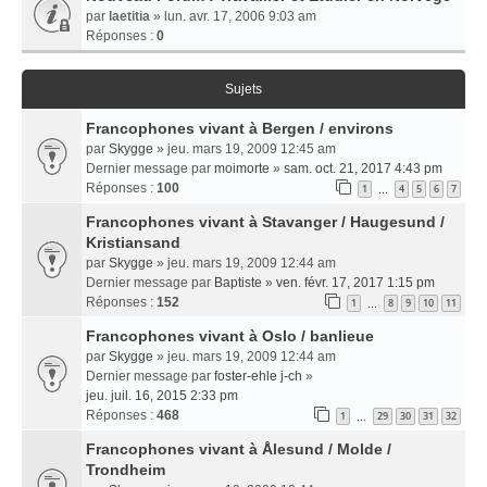
par
laetitia
» lun. avr. 17, 2006 9:03 am
Réponses :
0
Sujets
Francophones vivant à Bergen / environs
par
Skygge
» jeu. mars 19, 2009 12:45 am
Dernier message par
moimorte
»
sam. oct. 21, 2017 4:43 pm
Réponses :
100
1
4
5
6
7
…
Francophones vivant à Stavanger / Haugesund /
Kristiansand
par
Skygge
» jeu. mars 19, 2009 12:44 am
Dernier message par
Baptiste
»
ven. févr. 17, 2017 1:15 pm
Réponses :
152
1
8
9
10
11
…
Francophones vivant à Oslo / banlieue
par
Skygge
» jeu. mars 19, 2009 12:44 am
Dernier message par
foster-ehle j-ch
»
jeu. juil. 16, 2015 2:33 pm
Réponses :
468
1
29
30
31
32
…
Francophones vivant à Ålesund / Molde /
Trondheim