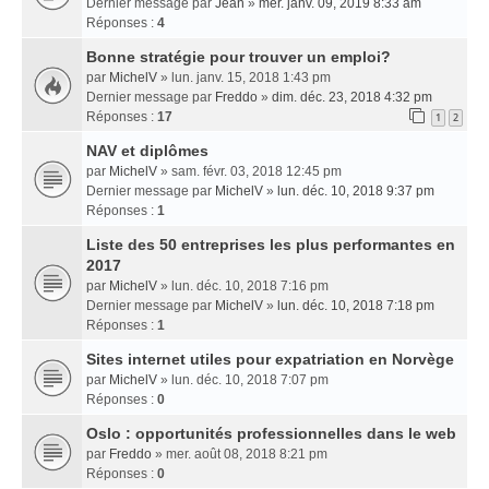
Dernier message par
Jean
»
mer. janv. 09, 2019 8:33 am
Réponses :
4
Bonne stratégie pour trouver un emploi?
par
MichelV
» lun. janv. 15, 2018 1:43 pm
Dernier message par
Freddo
»
dim. déc. 23, 2018 4:32 pm
Réponses :
17
1
2
NAV et diplômes
par
MichelV
» sam. févr. 03, 2018 12:45 pm
Dernier message par
MichelV
»
lun. déc. 10, 2018 9:37 pm
Réponses :
1
Liste des 50 entreprises les plus performantes en
2017
par
MichelV
» lun. déc. 10, 2018 7:16 pm
Dernier message par
MichelV
»
lun. déc. 10, 2018 7:18 pm
Réponses :
1
Sites internet utiles pour expatriation en Norvège
par
MichelV
» lun. déc. 10, 2018 7:07 pm
Réponses :
0
Oslo : opportunités professionnelles dans le web
par
Freddo
» mer. août 08, 2018 8:21 pm
Réponses :
0