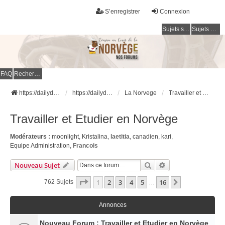
S’enregistrer
Connexion
Sujets sans réponse
Sujets actifs
FAQ
Rechercher
https://dailydigesthub.com
https://dailydigesthub.com
La Norvege
Travailler et Etudier en Norvège
Travailler et Etudier en Norvège
Modérateurs :
moonlight
,
Kristalina
,
laetitia
,
canadien
,
kari
,
Equipe Administration
,
Francois
Rechercher
Recherche Avancé
Nouveau Sujet
Page
1
Sur
16
1
2
3
4
5
16
Suivante
762 Sujets
…
Annonces
Nouveau Forum : Travailler et Etudier en Norvège