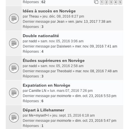
Réponses :
62
1
2
3
4
5
Idées à succès en Norvège
par
Theau
» jeu. déc. 08, 2016 8:27 pm
Dernier message par
Jean
»
ven. janv. 13, 2017 7:38 am
Réponses :
3
Double nationalité
par
nadd
» sam. nov. 05, 2016 3:06 am
Dernier message par
Daixiwen
»
mer. nov. 09, 2016 7:41 am
Réponses :
4
Études supérieures en Norvège
par
nadd
» sam. nov. 05, 2016 2:58 am
Dernier message par
Theobald
»
mar. nov. 08, 2016 7:48 am
Réponses :
3
Expatriation en Norvège
par
Camille LN
» lun. mars 07, 2016 7:26 pm
Dernier message par
moimorte
»
dim. oct. 23, 2016 5:53 pm
Réponses :
6
Départ à Lillehammer
par
Me+myself+I
» jeu. sept. 15, 2016 6:18 am
Dernier message par
moimorte
»
dim. oct. 23, 2016 5:47 pm
Réponses :
1