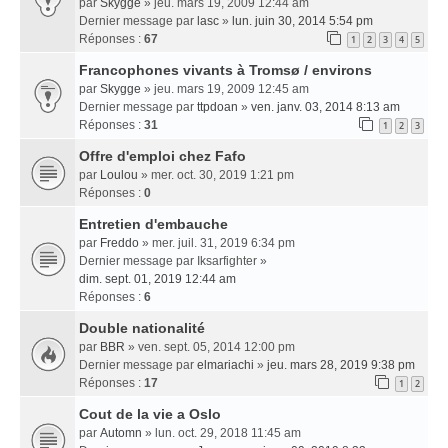
par
Skygge
» jeu. mars 19, 2009 12:44 am
Dernier message par
lasc
»
lun. juin 30, 2014 5:54 pm
Réponses :
67
1
2
3
4
5
Francophones vivants à Tromsø / environs
par
Skygge
» jeu. mars 19, 2009 12:45 am
Dernier message par
ttpdoan
»
ven. janv. 03, 2014 8:13 am
Réponses :
31
1
2
3
Offre d'emploi chez Fafo
par
Loulou
» mer. oct. 30, 2019 1:21 pm
Réponses :
0
Entretien d'embauche
par
Freddo
» mer. juil. 31, 2019 6:34 pm
Dernier message par
Iksarfighter
»
dim. sept. 01, 2019 12:44 am
Réponses :
6
Double nationalité
par
BBR
» ven. sept. 05, 2014 12:00 pm
Dernier message par
elmariachi
»
jeu. mars 28, 2019 9:38 pm
Réponses :
17
1
2
Cout de la vie a Oslo
par
Automn
» lun. oct. 29, 2018 11:45 am