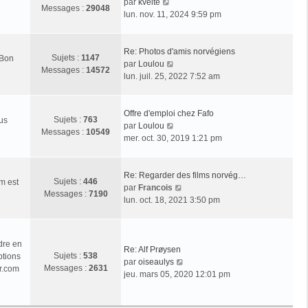
V
par
kveite
Messages :
29048
o
lun. nov. 11, 2024 9:59 pm
i
r
l
Re: Photos d'amis norvégiens
Sujets :
1147
 Bon
e
V
par
Loulou
Messages :
14572
d
o
lun. juil. 25, 2022 7:52 am
e
i
r
r
n
l
Offre d'emploi chez Fafo
Sujets :
763
ous
i
e
V
par
Loulou
Messages :
10549
e
d
o
mer. oct. 30, 2019 1:21 pm
r
e
i
m
r
r
e
n
l
Re: Regarder des films norvég…
Sujets :
446
m est
s
i
e
V
par
Francois
Messages :
7190
s
e
d
o
lun. oct. 18, 2021 3:50 pm
a
r
e
i
g
m
r
r
e
e
n
l
dre en
s
i
e
Re: Alf Prøysen
Sujets :
538
ptions
s
e
d
V
par
oiseaulys
Messages :
2631
r.com
a
r
e
o
jeu. mars 05, 2020 12:01 pm
g
m
r
i
e
e
n
r