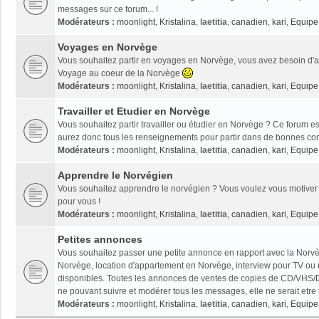
messages sur ce forum... !
Modérateurs :
moonlight
,
Kristalina
,
laetitia
,
canadien
,
kari
,
Equipe 
Voyages en Norvège
Vous souhaitez partir en voyages en Norvège, vous avez besoin d'ai
Voyage au coeur de la Norvège
Modérateurs :
moonlight
,
Kristalina
,
laetitia
,
canadien
,
kari
,
Equipe 
Travailler et Etudier en Norvège
Vous souhaitez partir travailler ou étudier en Norvège ? Ce forum es
aurez donc tous les renseignements pour partir dans de bonnes con
Modérateurs :
moonlight
,
Kristalina
,
laetitia
,
canadien
,
kari
,
Equipe 
Apprendre le Norvégien
Vous souhaitez apprendre le norvégien ? Vous voulez vous motiver 
pour vous !
Modérateurs :
moonlight
,
Kristalina
,
laetitia
,
canadien
,
kari
,
Equipe 
Petites annonces
Vous souhaitez passer une petite annonce en rapport avec la Norvèg
Norvège, location d'appartement en Norvège, interview pour TV ou radi
disponibles. Toutes les annonces de ventes de copies de CD/VHS/D
ne pouvant suivre et modérer tous les messages, elle ne serait etre
Modérateurs :
moonlight
,
Kristalina
,
laetitia
,
canadien
,
kari
,
Equipe 