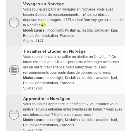
Voyages en Norvège
Vous souhaitez partir en voyages en Norvège, vous avez
besoin d'aides, de renseignements.... n'hésitez plus et
déposez-vos messages ici ! Et surtout Bon Voyage au coeur de
la Norvège
Modérateurs :
moonlight
,
Kristalina
,
laetitia
,
canadien
,
kari
,
Equipe Administration
,
Francois
Sujets :
1147
Travailler et Etudier en Norvège
Vous souhaitez partir travailler ou étudier en Norvège ? Ce
forum est pour vous ! Il vous permettra d'échanger avec ceux
qui en ont fait l'expérience, vous aurez donc tous les
renseignements pour partir dans de bonnes conditions.
Modérateurs :
moonlight
,
Kristalina
,
laetitia
,
canadien
,
kari
,
Equipe Administration
,
Francois
Sujets :
763
Apprendre le Norvégien
Vous souhaitez apprendre le norvégien ? Vous voulez vous
motiver et vous entraider entre membres du forum ? Vous avez
une interrogation ? Ce forum est pour vous !
Modérateurs :
moonlight
,
Kristalina
,
laetitia
,
canadien
,
kari
,
Equipe Administration
,
Francois
Sujets :
446