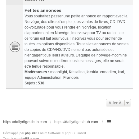
Petites annonces
Vous souhaitez passer une petite annonce en rapport avec la
Norvège, des offres d'emploi, des ventes de livres, CD, DVD,
co-voiturage pour vous rendre en Norvège, location
d'appartement en Norvège, interview pour TV ou radio... ect...
ce forum est fait pour vous ! Inscrivez vous pour profiter de
toutes les options disponibles. Toutes les annonces de ventes
de copies de CD/VHS/DVD ne sont pas autorisées et
n'engagent que leurs auteurs. L'equipe de norvege-fr.com ne
pouvant suivre et modérer tous les messages, elle ne serait
etre tenue responsable.
Modérateurs :
moonlight
,
Kristalina
,
laetitia
,
canadien
,
kari
,
Equipe Administration
,
Francois
Sujets :
538
Aller À
https://dailydigesthub.com
https://dailydigesthub.com
Développé par
phpBB
® Forum Software © phpBB Limited
Traduit par
phpBB-fr.com