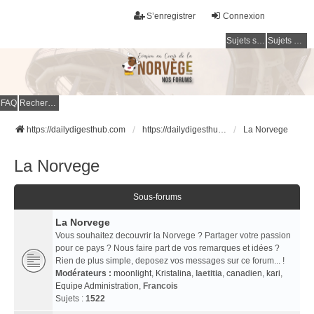
S’enregistrer
Connexion
Sujets sans réponse
Sujets actifs
FAQ
Rechercher
https://dailydigesthub.com
https://dailydigesthub.com
La Norvege
La Norvege
Sous-forums
La Norvege
Vous souhaitez decouvrir la Norvege ? Partager votre passion
pour ce pays ? Nous faire part de vos remarques et idées ?
Rien de plus simple, deposez vos messages sur ce forum... !
Modérateurs :
moonlight
,
Kristalina
,
laetitia
,
canadien
,
kari
,
Equipe Administration
,
Francois
Sujets :
1522