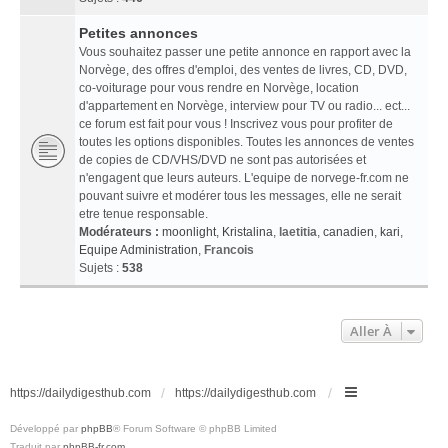
Petites annonces
Vous souhaitez passer une petite annonce en rapport avec la
Norvège, des offres d'emploi, des ventes de livres, CD, DVD,
co-voiturage pour vous rendre en Norvège, location
d'appartement en Norvège, interview pour TV ou radio... ect...
ce forum est fait pour vous ! Inscrivez vous pour profiter de
toutes les options disponibles. Toutes les annonces de ventes
de copies de CD/VHS/DVD ne sont pas autorisées et
n'engagent que leurs auteurs. L'equipe de norvege-fr.com ne
pouvant suivre et modérer tous les messages, elle ne serait
etre tenue responsable.
Modérateurs :
moonlight
,
Kristalina
,
laetitia
,
canadien
,
kari
,
Equipe Administration
,
Francois
Sujets :
538
Aller À
https://dailydigesthub.com
https://dailydigesthub.com
Développé par
phpBB
® Forum Software © phpBB Limited
Traduit par
phpBB-fr.com