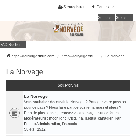
S’enregistrer
Connexion
Sujets sans réponse
Sujets actifs
FAQ
Rechercher
https://dailydigesthub.com
https://dailydigesthub.com
La Norvege
La Norvege
Sous-forums
La Norvege
Vous souhaitez decouvrir la Norvege ? Partager votre passion
pour ce pays ? Nous faire part de vos remarques et idées ?
Rien de plus simple, deposez vos messages sur ce forum... !
Modérateurs :
moonlight
,
Kristalina
,
laetitia
,
canadien
,
kari
,
Equipe Administration
,
Francois
Sujets :
1522