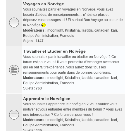
Voyages en Norvège
Vous souhaitez partir en voyages en Norvège, vous avez
besoin d'aides, de renseignements.... n'hésitez plus et
déposez-vos messages ici ! Et surtout Bon Voyage au coeur de
la Norvège
Modérateurs :
moonlight
,
Kristalina
,
laetitia
,
canadien
,
kari
,
Equipe Administration
,
Francois
Sujets :
1147
Travailler et Etudier en Norvège
Vous souhaitez partir travailler ou étudier en Norvège ? Ce
forum est pour vous ! Il vous permettra d'échanger avec ceux
qui en ont fait l'expérience, vous aurez donc tous les
renseignements pour partir dans de bonnes conditions.
Modérateurs :
moonlight
,
Kristalina
,
laetitia
,
canadien
,
kari
,
Equipe Administration
,
Francois
Sujets :
763
Apprendre le Norvégien
Vous souhaitez apprendre le norvégien ? Vous voulez vous
motiver et vous entraider entre membres du forum ? Vous avez
une interrogation ? Ce forum est pour vous !
Modérateurs :
moonlight
,
Kristalina
,
laetitia
,
canadien
,
kari
,
Equipe Administration
,
Francois
Sujets :
446