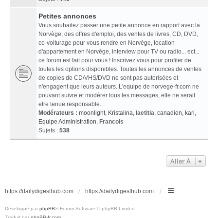
Petites annonces
Vous souhaitez passer une petite annonce en rapport avec la
Norvège, des offres d'emploi, des ventes de livres, CD, DVD,
co-voiturage pour vous rendre en Norvège, location
d'appartement en Norvège, interview pour TV ou radio... ect...
ce forum est fait pour vous ! Inscrivez vous pour profiter de
toutes les options disponibles. Toutes les annonces de ventes
de copies de CD/VHS/DVD ne sont pas autorisées et
n'engagent que leurs auteurs. L'equipe de norvege-fr.com ne
pouvant suivre et modérer tous les messages, elle ne serait
etre tenue responsable.
Modérateurs :
moonlight
,
Kristalina
,
laetitia
,
canadien
,
kari
,
Equipe Administration
,
Francois
Sujets :
538
Aller À
https://dailydigesthub.com
https://dailydigesthub.com
Développé par
phpBB
® Forum Software © phpBB Limited
Traduit par
phpBB-fr.com