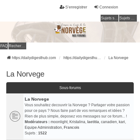
S’enregistrer
Connexion
Sujets sans réponse
Sujets actifs
FAQ
Rechercher
https://dailydigesthub.com
https://dailydigesthub.com
La Norvege
La Norvege
Sous-forums
La Norvege
Vous souhaitez decouvrir la Norvege ? Partager votre passion
pour ce pays ? Nous faire part de vos remarques et idées ?
Rien de plus simple, deposez vos messages sur ce forum... !
Modérateurs :
moonlight
,
Kristalina
,
laetitia
,
canadien
,
kari
,
Equipe Administration
,
Francois
Sujets :
1522