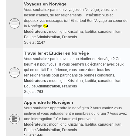
Voyages en Norvège
Vous souhaitez partir en voyages en Norvège, vous avez
besoin d'aides, de renseignements.... n'hésitez plus et
déposez-vos messages ici ! Et surtout Bon Voyage au coeur de
la Norvège
Modérateurs :
moonlight
,
Kristalina
,
laetitia
,
canadien
,
kari
,
Equipe Administration
,
Francois
Sujets :
1147
Travailler et Etudier en Norvège
Vous souhaitez partir travailler ou étudier en Norvège ? Ce
forum est pour vous ! Il vous permettra d'échanger avec ceux
qui en ont fait l'expérience, vous aurez donc tous les
renseignements pour partir dans de bonnes conditions.
Modérateurs :
moonlight
,
Kristalina
,
laetitia
,
canadien
,
kari
,
Equipe Administration
,
Francois
Sujets :
763
Apprendre le Norvégien
Vous souhaitez apprendre le norvégien ? Vous voulez vous
motiver et vous entraider entre membres du forum ? Vous avez
une interrogation ? Ce forum est pour vous !
Modérateurs :
moonlight
,
Kristalina
,
laetitia
,
canadien
,
kari
,
Equipe Administration
,
Francois
Sujets :
446