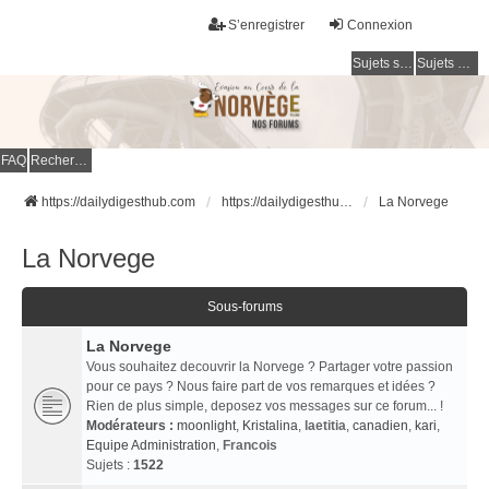
S’enregistrer
Connexion
Sujets sans réponse
Sujets actifs
FAQ
Rechercher
https://dailydigesthub.com
https://dailydigesthub.com
La Norvege
La Norvege
Sous-forums
La Norvege
Vous souhaitez decouvrir la Norvege ? Partager votre passion
pour ce pays ? Nous faire part de vos remarques et idées ?
Rien de plus simple, deposez vos messages sur ce forum... !
Modérateurs :
moonlight
,
Kristalina
,
laetitia
,
canadien
,
kari
,
Equipe Administration
,
Francois
Sujets :
1522