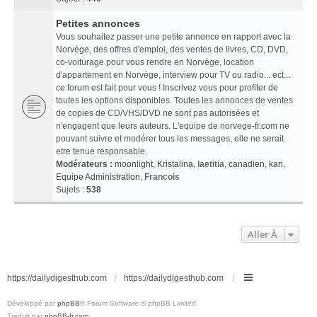
Petites annonces
Vous souhaitez passer une petite annonce en rapport avec la
Norvège, des offres d'emploi, des ventes de livres, CD, DVD,
co-voiturage pour vous rendre en Norvège, location
d'appartement en Norvège, interview pour TV ou radio... ect...
ce forum est fait pour vous ! Inscrivez vous pour profiter de
toutes les options disponibles. Toutes les annonces de ventes
de copies de CD/VHS/DVD ne sont pas autorisées et
n'engagent que leurs auteurs. L'equipe de norvege-fr.com ne
pouvant suivre et modérer tous les messages, elle ne serait
etre tenue responsable.
Modérateurs :
moonlight
,
Kristalina
,
laetitia
,
canadien
,
kari
,
Equipe Administration
,
Francois
Sujets :
538
Aller À
https://dailydigesthub.com
https://dailydigesthub.com
Développé par
phpBB
® Forum Software © phpBB Limited
Traduit par
phpBB-fr.com