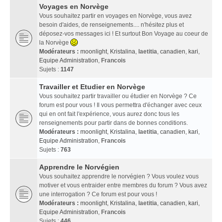
Voyages en Norvège
Vous souhaitez partir en voyages en Norvège, vous avez
besoin d'aides, de renseignements.... n'hésitez plus et
déposez-vos messages ici ! Et surtout Bon Voyage au coeur de
la Norvège
Modérateurs :
moonlight
,
Kristalina
,
laetitia
,
canadien
,
kari
,
Equipe Administration
,
Francois
Sujets :
1147
Travailler et Etudier en Norvège
Vous souhaitez partir travailler ou étudier en Norvège ? Ce
forum est pour vous ! Il vous permettra d'échanger avec ceux
qui en ont fait l'expérience, vous aurez donc tous les
renseignements pour partir dans de bonnes conditions.
Modérateurs :
moonlight
,
Kristalina
,
laetitia
,
canadien
,
kari
,
Equipe Administration
,
Francois
Sujets :
763
Apprendre le Norvégien
Vous souhaitez apprendre le norvégien ? Vous voulez vous
motiver et vous entraider entre membres du forum ? Vous avez
une interrogation ? Ce forum est pour vous !
Modérateurs :
moonlight
,
Kristalina
,
laetitia
,
canadien
,
kari
,
Equipe Administration
,
Francois
Sujets :
446