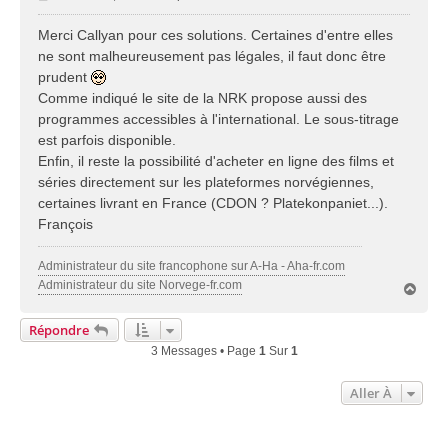
e
s
Merci Callyan pour ces solutions. Certaines d'entre elles
s
ne sont malheureusement pas légales, il faut donc être
a
prudent
g
Comme indiqué le site de la NRK propose aussi des
e
programmes accessibles à l'international. Le sous-titrage
est parfois disponible.
Enfin, il reste la possibilité d'acheter en ligne des films et
séries directement sur les plateformes norvégiennes,
certaines livrant en France (CDON ? Platekonpaniet...).
François
Administrateur du site francophone sur A-Ha - Aha-fr.com
Administrateur du site Norvege-fr.com
H
a
u
Répondre
t
3 Messages • Page
1
Sur
1
Aller À