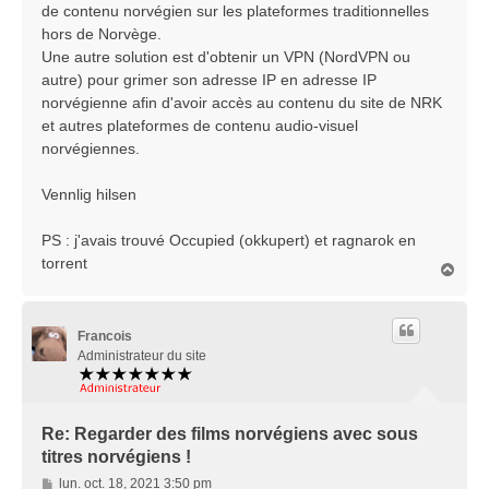
de contenu norvégien sur les plateformes traditionnelles
hors de Norvège.
Une autre solution est d'obtenir un VPN (NordVPN ou
autre) pour grimer son adresse IP en adresse IP
norvégienne afin d'avoir accès au contenu du site de NRK
et autres plateformes de contenu audio-visuel
norvégiennes.
Vennlig hilsen
PS : j'avais trouvé Occupied (okkupert) et ragnarok en
torrent
H
a
u
t
Francois
Administrateur du site
Re: Regarder des films norvégiens avec sous
titres norvégiens !
M
lun. oct. 18, 2021 3:50 pm