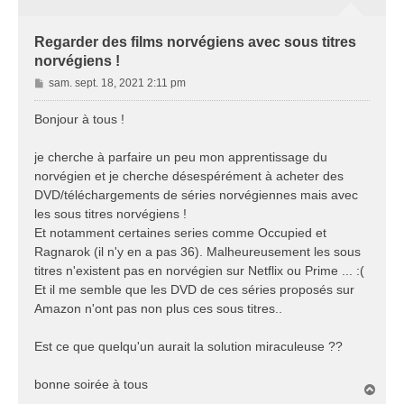
Regarder des films norvégiens avec sous titres
norvégiens !
M
sam. sept. 18, 2021 2:11 pm
e
s
Bonjour à tous !
s
a
je cherche à parfaire un peu mon apprentissage du
g
norvégien et je cherche désespérément à acheter des
e
DVD/téléchargements de séries norvégiennes mais avec
les sous titres norvégiens !
Et notamment certaines series comme Occupied et
Ragnarok (il n'y en a pas 36). Malheureusement les sous
titres n'existent pas en norvégien sur Netflix ou Prime ... :(
Et il me semble que les DVD de ces séries proposés sur
Amazon n'ont pas non plus ces sous titres..
Est ce que quelqu'un aurait la solution miraculeuse ??
bonne soirée à tous
H
a