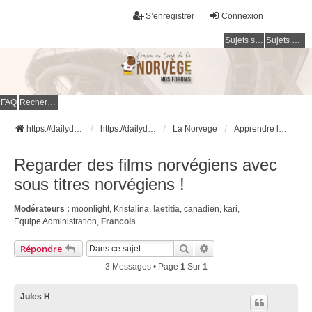
S’enregistrer
Connexion
Sujets sans réponse
Sujets actifs
FAQ
Rechercher
https://dailydigesthub.com
https://dailydigesthub.com
La Norvege
Apprendre le Norvégien
Regarder des films norvégiens avec
sous titres norvégiens !
Modérateurs :
moonlight
,
Kristalina
,
laetitia
,
canadien
,
kari
,
Equipe Administration
,
Francois
Rechercher
Recherche Avancée
Répondre
3 Messages • Page
1
Sur
1
Jules H