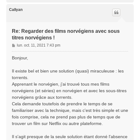
u
t
Callyan
Re: Regarder des films norvégiens avec sous
titres norvégiens !
M
lun. oct. 11, 2021 7:43 pm
e
s
Bonjour,
s
a
Il existe bel et bien une solution (quasi) miraculeuse : les
g
torrents.
e
Apprenant le norvégien, j'ai trouvé tous mes films
norvégiens (et séries) en norvégien et avec les sous-titres
norvégiens grâce aux torrents.
Cela demande toutefois de prendre le temps de se
familiariser avec la technique, mais c'est très simple et une
fois comprise, cela ne prend pas plus de temps que de
trouver un film sur Netflix ou autre plateforme.
Il s'agit presque de la seule solution étant donné l'absence