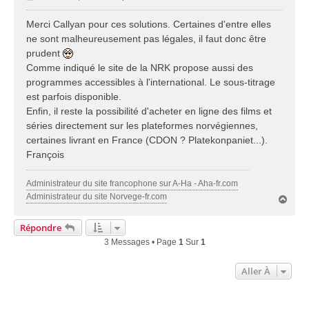
e
s
Merci Callyan pour ces solutions. Certaines d'entre elles
s
ne sont malheureusement pas légales, il faut donc être
a
prudent
g
Comme indiqué le site de la NRK propose aussi des
e
programmes accessibles à l'international. Le sous-titrage
est parfois disponible.
Enfin, il reste la possibilité d'acheter en ligne des films et
séries directement sur les plateformes norvégiennes,
certaines livrant en France (CDON ? Platekonpaniet...).
François
Administrateur du site francophone sur A-Ha - Aha-fr.com
Administrateur du site Norvege-fr.com
H
a
u
Répondre
t
3 Messages • Page
1
Sur
1
Aller À