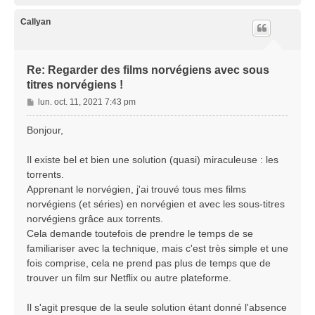
u
t
Callyan
Re: Regarder des films norvégiens avec sous
titres norvégiens !
M
lun. oct. 11, 2021 7:43 pm
e
s
Bonjour,
s
a
Il existe bel et bien une solution (quasi) miraculeuse : les
g
torrents.
e
Apprenant le norvégien, j'ai trouvé tous mes films
norvégiens (et séries) en norvégien et avec les sous-titres
norvégiens grâce aux torrents.
Cela demande toutefois de prendre le temps de se
familiariser avec la technique, mais c'est très simple et une
fois comprise, cela ne prend pas plus de temps que de
trouver un film sur Netflix ou autre plateforme.
Il s'agit presque de la seule solution étant donné l'absence