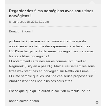
Regarder des films norvégiens avec sous titres
norvégiens !
M
sam. sept. 18, 2021 2:11 pm
e
s
Bonjour à tous !
s
a
je cherche à parfaire un peu mon apprentissage du
g
norvégien et je cherche désespérément à acheter des
e
DVD/téléchargements de séries norvégiennes mais avec
les sous titres norvégiens !
Et notamment certaines series comme Occupied et
Ragnarok (il n'y en a pas 36). Malheureusement les sous
titres n'existent pas en norvégien sur Netflix ou Prime ... :(
Et il me semble que les DVD de ces séries proposés sur
Amazon n'ont pas non plus ces sous titres..
Est ce que quelqu'un aurait la solution miraculeuse ??
bonne soirée à tous
H
a