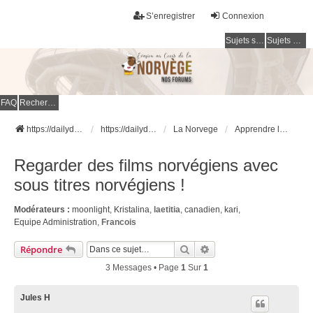
S’enregistrer
Connexion
Sujets sans réponse
Sujets actifs
FAQ
Rechercher
https://dailydigesthub.com
https://dailydigesthub.com
La Norvege
Apprendre le Norvégien
Regarder des films norvégiens avec
sous titres norvégiens !
Modérateurs :
moonlight
,
Kristalina
,
laetitia
,
canadien
,
kari
,
Equipe Administration
,
Francois
Rechercher
Recherche Avancée
Répondre
3 Messages • Page
1
Sur
1
Jules H