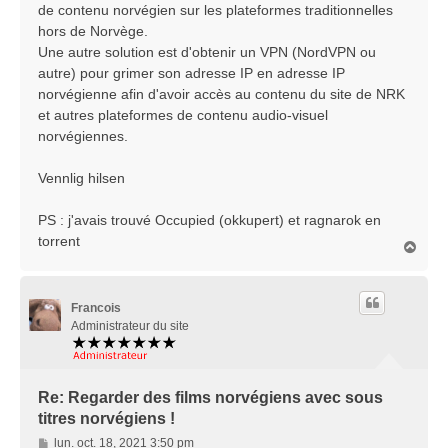
de contenu norvégien sur les plateformes traditionnelles
hors de Norvège.
Une autre solution est d'obtenir un VPN (NordVPN ou
autre) pour grimer son adresse IP en adresse IP
norvégienne afin d'avoir accès au contenu du site de NRK
et autres plateformes de contenu audio-visuel
norvégiennes.
Vennlig hilsen
PS : j'avais trouvé Occupied (okkupert) et ragnarok en
torrent
H
a
u
t
Francois
Administrateur du site
Re: Regarder des films norvégiens avec sous
titres norvégiens !
M
lun. oct. 18, 2021 3:50 pm