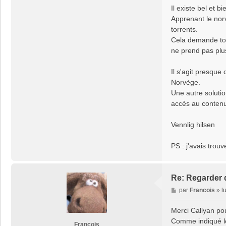
a
Il existe bel et b
g
Apprenant le norv
e
torrents.
Cela demande tout
ne prend pas plus
Il s'agit presque
Norvège.
Une autre soluti
accès au contenu
Vennlig hilsen
PS : j'avais trou
Re: Regarder d
M
par
Francois
»
l
e
s
Merci Callyan pou
s
Comme indiqué le
Francois
a