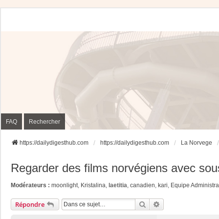
FAQ
Rechercher
https://dailydigesthub.com
https://dailydigesthub.com
La Norvege
Regarder des films norvégiens avec sous
Modérateurs :
moonlight
,
Kristalina
,
laetitia
,
canadien
,
kari
,
Equipe Administra
Rechercher
Recherche Avancée
Répondre