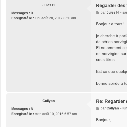
Jules H
Regarder des f
M
par
Jules H
»
sa
Messages :
0
e
Enregistré le :
lun. août 28, 2017 8:50 am
s
Bonjour à tous !
s
a
je cherche à par
g
de séries norvégi
e
Et notamment cer
en norvégien sur 
sous titres..
Est ce que quelqu
bonne soirée à t
Callyan
Re: Regarder d
M
par
Callyan
»
lun
Messages :
8
e
Enregistré le :
mer. août 10, 2016 6:57 am
s
Bonjour,
s