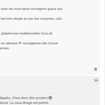
t avec les sous-titres norvégiens grâce aux
est très simple et une fois comprise, cela
 plateformes traditionnelles hors de
 en adresse IP norvégienne afin d'avoir
iennes.
H
a
u
t
égales, il faut donc être prudent
onal. Le sous-titrage est parfois