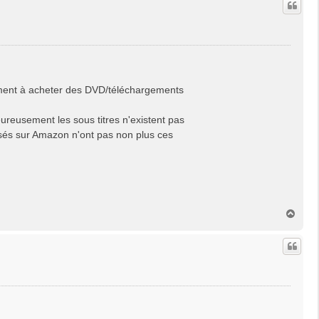
ément à acheter des DVD/téléchargements
reusement les sous titres n'existent pas
osés sur Amazon n'ont pas non plus ces
H
a
u
t