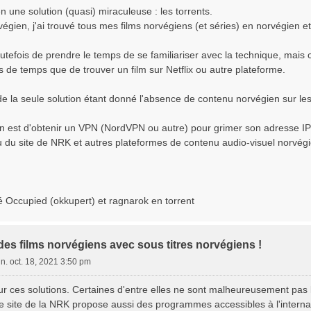
ien une solution (quasi) miraculeuse : les torrents.
égien, j'ai trouvé tous mes films norvégiens (et séries) en norvégien e
efois de prendre le temps de se familiariser avec la technique, mais c'
 de temps que de trouver un film sur Netflix ou autre plateforme.
 de la seule solution étant donné l'absence de contenu norvégien sur les
on est d'obtenir un VPN (NordVPN ou autre) pour grimer son adresse IP
 du site de NRK et autres plateformes de contenu audio-visuel norvég
vé Occupied (okkupert) et ragnarok en torrent
es films norvégiens avec sous titres norvégiens !
un. oct. 18, 2021 3:50 pm
r ces solutions. Certaines d'entre elles ne sont malheureusement pas l
 site de la NRK propose aussi des programmes accessibles à l'internati