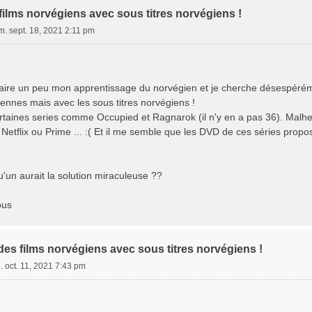
ilms norvégiens avec sous titres norvégiens !
m. sept. 18, 2021 2:11 pm
faire un peu mon apprentissage du norvégien et je cherche désespér
ennes mais avec les sous titres norvégiens !
taines series comme Occupied et Ragnarok (il n'y en a pas 36). Malheu
Netflix ou Prime ... :( Et il me semble que les DVD de ces séries prop
'un aurait la solution miraculeuse ??
ous
es films norvégiens avec sous titres norvégiens !
. oct. 11, 2021 7:43 pm