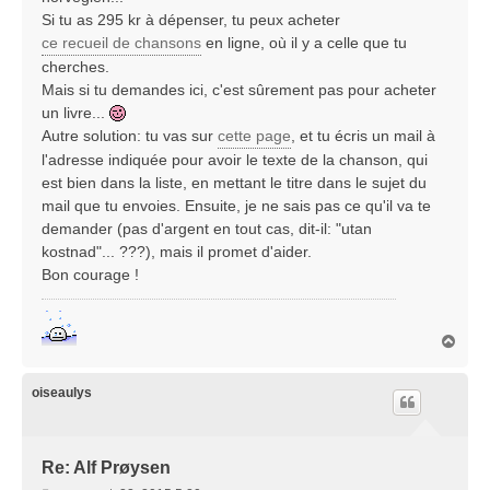
e
Si tu as 295 kr à dépenser, tu peux acheter
ce recueil de chansons
en ligne, où il y a celle que tu
cherches.
Mais si tu demandes ici, c'est sûrement pas pour acheter
un livre...
Autre solution: tu vas sur
cette page
, et tu écris un mail à
l'adresse indiquée pour avoir le texte de la chanson, qui
est bien dans la liste, en mettant le titre dans le sujet du
mail que tu envoies. Ensuite, je ne sais pas ce qu'il va te
demander (pas d'argent en tout cas, dit-il: "utan
kostnad"... ???), mais il promet d'aider.
Bon courage !
H
a
u
t
oiseaulys
Re: Alf Prøysen