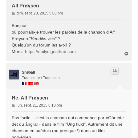
Alf Prøysen
M
dim. sept. 20, 2015 5:08 pm
e
s
Bonjour,
s
où pourrais-je trouver les paroles de la chanson d'Alf
a
Prøysen "
Bendiks vise
" ?
g
Quelqu'un du forum les a-t-il ?
e
Merci.
https://dailydigesthub.com
H
a
u
t
Snøball
Traducteur / Traductrice
Re: Alf Prøysen
M
lun. sept. 21, 2015 8:10 pm
e
s
Pas facile... c'est la chanson qui commence par «Gör inte
s
det du ångrar» dans le film "Ung flukt". Autrement dit une
a
chanson en suédois (ou presque !) dans un film
g
norvégien...