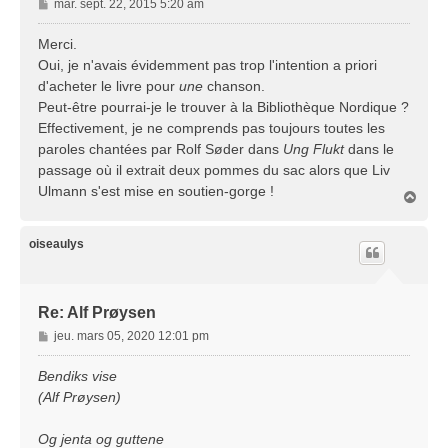
M
mar. sept. 22, 2015 5:20 am
e
s
Merci.
s
Oui, je n'avais évidemment pas trop l'intention a priori
a
d'acheter le livre pour
une
chanson.
g
Peut-être pourrai-je le trouver à la Bibliothèque Nordique ?
e
Effectivement, je ne comprends pas toujours toutes les
paroles chantées par Rolf Søder dans
Ung Flukt
dans le
passage où il extrait deux pommes du sac alors que Liv
Ulmann s'est mise en soutien-gorge !
H
a
u
t
oiseaulys
Re: Alf Prøysen
M
jeu. mars 05, 2020 12:01 pm
e
s
Bendiks vise
s
(Alf Prøysen)
a
g
Og jenta og guttene
e