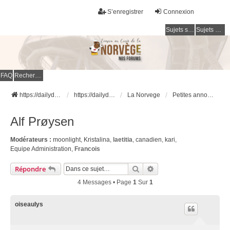
S’enregistrer
Connexion
Sujets sans réponse
Sujets actifs
FAQ
Rechercher
https://dailydigesthub.com
https://dailydigesthub.com
La Norvege
Petites annonces
Alf Prøysen
Modérateurs :
moonlight
,
Kristalina
,
laetitia
,
canadien
,
kari
,
Equipe Administration
,
Francois
Rechercher
Recherche Avancée
Répondre
4 Messages • Page
1
Sur
1
oiseaulys