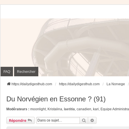
FAQ
Rechercher
https://dailydigesthub.com
https://dailydigesthub.com
La Norvege
Du Norvégien en Essonne ? (91)
Modérateurs :
moonlight
,
Kristalina
,
laetitia
,
canadien
,
kari
,
Equipe Administra
Rechercher
Recherche Avancée
Répondre