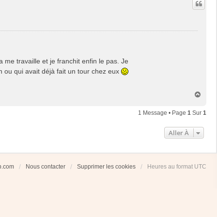
me travaille et je franchit enfin le pas. Je
n ou qui avait déjà fait un tour chez eux
H
a
u
1 Message • Page
1
Sur
1
t
Aller À
ub.com
Nous contacter
Supprimer les cookies
Heures au format
UTC