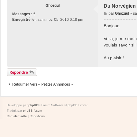
Ghozgul
Du Norvégien 
M
par
Ghozgul
»
sa
Messages :
5
e
Enregistré le :
sam. nov. 05, 2016 6:18 pm
s
Bonjour,
s
a
Voila, je me met 
g
voulais savoir si
e
Au plaisir !
Répondre
Retourner Vers « Petites Annonces »
Développé par
phpBB
® Forum Software © phpBB Limited
Traduit par
phpBB-fr.com
Confidentialité
|
Conditions