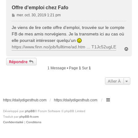
Offre d'emploi chez Fafo
M
mer. oct. 30, 2019 1:21 pm
e
s
Je viens de lire cette offre d'emploi, trouvée sur le compte
s
FB de mes amis norvégiens. Je la transmets ici au cas où
a
elle pourrait intéresser quelqu'un
g
https://www.finn.no/job/fulltime/ad.htm ... T1Jc52ugLE
e
H
a
u
Répondre
t
1 Message • Page
1
Sur
1
Aller À
https://dailydigesthub.com
https://dailydigesthub.com
Développé par
phpBB
® Forum Software © phpBB Limited
Traduit par
phpBB-fr.com
Confidentialité
|
Conditions