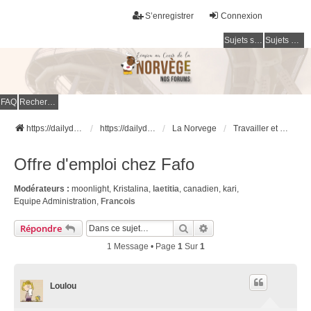
S’enregistrer
Connexion
Sujets sans réponse
Sujets actifs
FAQ
Rechercher
https://dailydigesthub.com
https://dailydigesthub.com
La Norvege
Travailler et Etudier en Norvège
Offre d'emploi chez Fafo
Modérateurs :
moonlight
,
Kristalina
,
laetitia
,
canadien
,
kari
,
Equipe Administration
,
Francois
Rechercher
Recherche Avancée
Répondre
1 Message • Page
1
Sur
1
Loulou