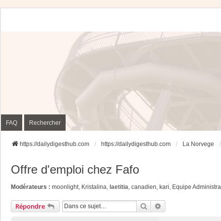
FAQ
Rechercher
https://dailydigesthub.com
https://dailydigesthub.com
La Norvege
Offre d'emploi chez Fafo
Modérateurs :
moonlight
,
Kristalina
,
laetitia
,
canadien
,
kari
,
Equipe Administra
Rechercher
Recherche Avancée
Répondre