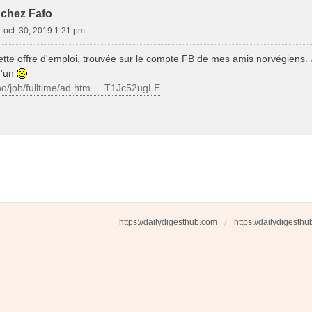
 chez Fafo
. oct. 30, 2019 1:21 pm
cette offre d'emploi, trouvée sur le compte FB de mes amis norvégiens. J
u'un
no/job/fulltime/ad.htm ... T1Jc52ugLE
https://dailydigesthub.com
https://dailydigesth