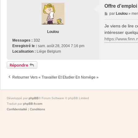
Offre d'emploi
M
par
Loulou
»
mer
e
s
Je viens de lire 
s
Loulou
intéresser quelq
a
https://www.finn.
Messages :
332
g
Enregistré le :
sam. août 28, 2004 7:16 pm
e
Localisation :
Liège Belgium
Répondre
Retourner Vers « Travailler Et Etudier En Norvège »
Développé par
phpBB
® Forum Software © phpBB Limited
Traduit par
phpBB-fr.com
Confidentialité
|
Conditions