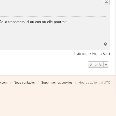
e la transmets ici au cas où elle pourrait
H
a
u
1 Message • Page
1
Sur
1
t
Aller À
ub.com
Nous contacter
Supprimer les cookies
Heures au format
UTC